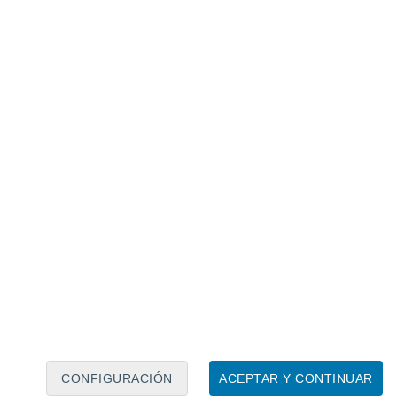
Calendario lunar
Lun
Mar
Mié
Jue
Vie
Sáb
Dom
9
10
11
12
13
14
15
16
17
18
19
20
21
22
CONFIGURACIÓN
ACEPTAR Y CONTINUAR