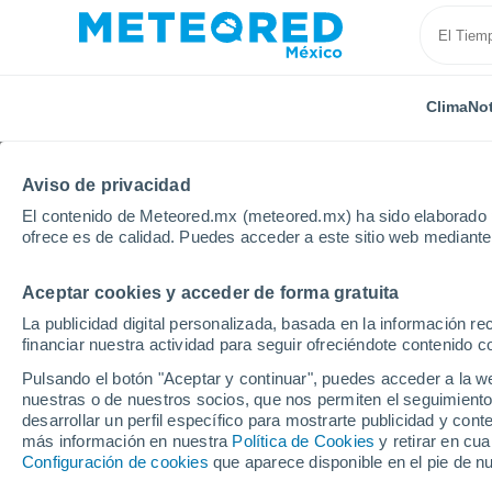
Clima
Not
Aviso de privacidad
El contenido de Meteored.mx (meteored.mx) ha sido elaborado p
ofrece es de calidad. Puedes acceder a este sitio web mediante
Aceptar cookies y acceder de forma gratuita
Inicio
Brasil
Estado de São Paulo
Salto Grande
La publicidad digital personalizada, basada en la información r
financiar nuestra actividad para seguir ofreciéndote contenido c
Clima en Salto Grande 
Pulsando el botón "Aceptar y continuar", puedes acceder a la w
nuestras o de nuestros socios, que nos permiten el seguimiento
09:15
Domingo
desarrollar un perfil específico para mostrarte publicidad y co
más información en nuestra
Política de Cookies
y retirar en cu
Configuración de cookies
que aparece disponible en el pie de n
Nubes y claros