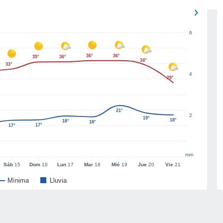
6
36°
36°
35°
36°
34°
33°
4
29°
21°
2
19°
18°
18°
18°
17°
17°
mm
Sáb
15
Dom
16
Lun
17
Mar
18
Mié
19
Jue
20
Vie
21
Mínima
Lluvia