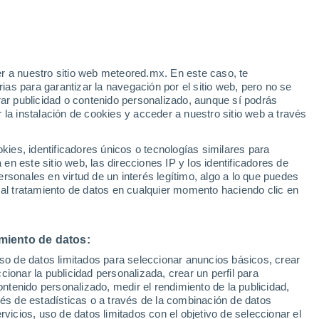
r a nuestro sitio web meteored.mx. En este caso, te
as para garantizar la navegación por el sitio web, pero no se
rar publicidad o contenido personalizado, aunque sí podrás
 la instalación de cookies y acceder a nuestro sitio web a través
go en
es, identificadores únicos o tecnologías similares para
r de
n este sitio web, las direcciones IP y los identificadores de
rsonales en virtud de un interés legítimo, algo a lo que puedes
a
Radar de lluvia
Satélites
Modelos
 al tratamiento de datos en cualquier momento haciendo clic en
miento de datos:
iércoles
Jueves
Viernes
Sábado
uso de datos limitados para seleccionar anuncios básicos, crear
12 Ago
13 Ago
14 Ago
15 Ago
ccionar la publicidad personalizada, crear un perfil para
ontenido personalizado, medir el rendimiento de la publicidad,
vés de estadísticas o a través de la combinación de datos
rvicios, uso de datos limitados con el objetivo de seleccionar el