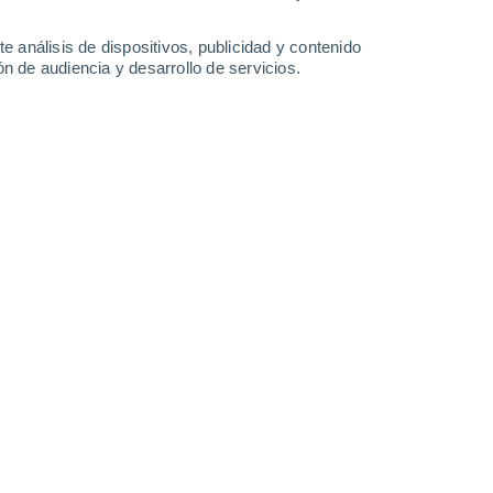
28°
/
14°
33°
/
16°
33°
/
16°
33°
/
17°
e análisis de dispositivos, publicidad y contenido
n de audiencia y desarrollo de servicios.
-
29
km/h
12
-
34
km/h
9
-
26
km/h
8
-
22
km/h
de agosto
Sureste
2 Bajo
3
-
11 km/h
FPS:
no
Sureste
4 Medio
4
-
14 km/h
FPS:
6-10
uboso
Sureste
4 Medio
5
-
16 km/h
FPS:
6-10
Sureste
7 Alto
6
-
18 km/h
FPS:
15-25