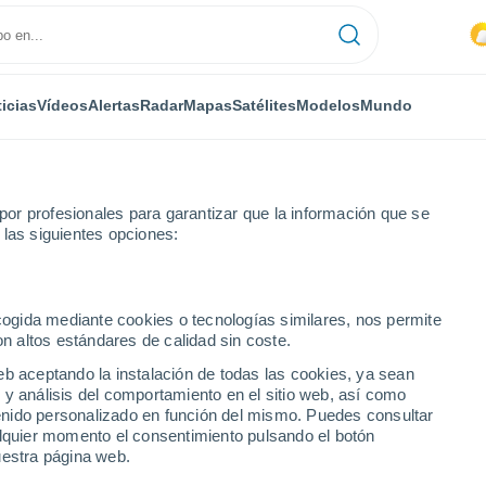
icias
Vídeos
Alertas
Radar
Mapas
Satélites
Modelos
Mundo
or profesionales para garantizar que la información que se
 las siguientes opciones:
ecogida mediante cookies o tecnologías similares, nos permite
on altos estándares de calidad sin coste.
- SP
eb aceptando la instalación de todas las cookies, ya sean
 y análisis del comportamiento en el sitio web, así como
...
ntenido personalizado en función del mismo. Puedes consultar
alquier momento el consentimiento pulsando el botón
Por hora
uestra página web.
Lluvias débiles en las próximas
horas