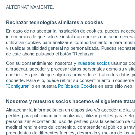
23°
ALTERNATIVAMENTE,
Rechazar tecnologías similares a cookies
Sureste
En caso de no aceptar la instalación de cookies, puedes accede
Sensación de 23°
3
-
11 km/h
informamos de que solo se instalarán cookies que sean necesari
utilizarán cookies para analizar el comportamiento ni para most
visualizar publicidad general no personalizada. Puedes rechazar
de este abono pulsando el botón "Rechazar".
Predicción
Se aproximan tormentas esta tarde de domin
Con su consentimiento, nosotros y
nuestros socios
usamos cooki
la CDMX: mayor probabilidad de lluvia a parti
almacenar, acceder y procesar datos personales como su visita e
las 13:00 horas
cookies. Es posible que algunos proveedores traten tus datos pe
Clima 1 - 7 días
Por hora
Actualidad
Mapa de lluvi
oponerte. Para ello, puede retirar su consentimiento u oponerse
"Configurar"
o en nuestra
Política de Cookies
en este sitio web.
Nosotros y nuestros socios hacemos el siguiente trata
Mañana
Martes
M
Hoy
Almacenar la información en un dispositivo y/o acceder a ella, 
10 Ago
11 Ago
9 Ago
perfiles para publicidad personalizada, utilizar perfiles para sele
personalizar el contenido, uso de perfiles para la selección de c
medir el rendimiento del contenido, comprender al público a tra
procedentes de diferentes fuentes, desarrollo y mejora de los se
40%
80%