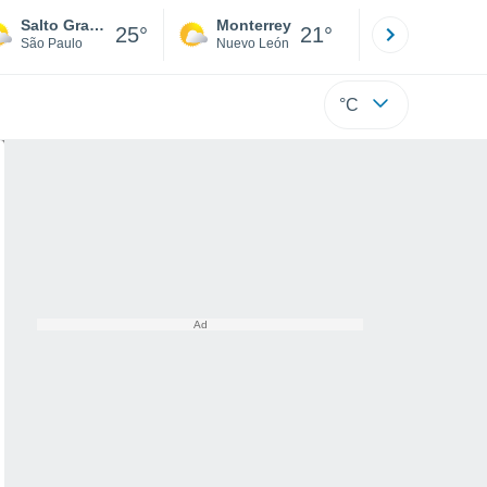
Salto Grande
Monterrey
Mexicali
25°
21°
São Paulo
Nuevo León
Baja C
°C