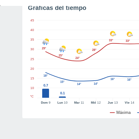
Gráficas del tiempo
45
40
35
33°
33°
29°
30
28°
25°
24°
25
20
18°
15
16°
16°
15°
14°
14°
0.7
10
0.1
°C
Dom
9
Lun
10
Mar
11
Mié
12
Jue
13
Vie
14
Máxima