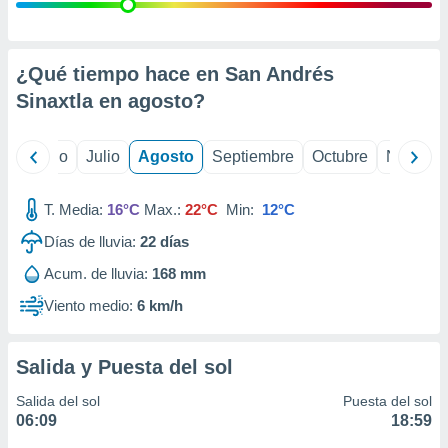
ados con el
 seleccionar
o.
calización
¿Qué tiempo hace en San Andrés
precisa e
Sinaxtla en
agosto
?
ión mediante
, publicidad
yo
Junio
Julio
Agosto
Septiembre
Octubre
Noviemb
dos,
 publicidad
T. Media:
16°C
Max.:
22°C
Min:
12°C
,
Días de lluvia:
22
días
ón de
 desarrollo
Acum. de lluvia:
168 mm
s.
Viento medio:
6 km/h
tros 1199
ios
Salida y Puesta del sol
Salida del sol
Puesta del sol
06:09
18:59