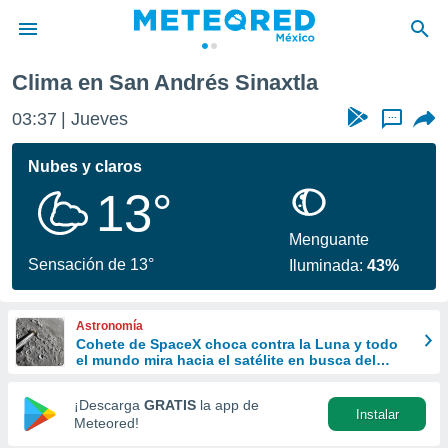
Clima en San Andrés Sinaxtla
privacidad
03:37
Jueves
...
o de
mx
mx) ha sido
Nubes y claros
or
13°
es para
ue la
 que se
Menguante
e calidad.
Sensación de 13°
Iluminada:
43%
eder a este
ediante las
opciones:
Astronomía
Cohete de SpaceX choca contra la Luna y todo
ookies y
el mundo mira hacia el satélite en busca del
e forma
cráter
¡Descarga
GRATIS
la app de
Instalar
d digital
Meteored!
ada, basada