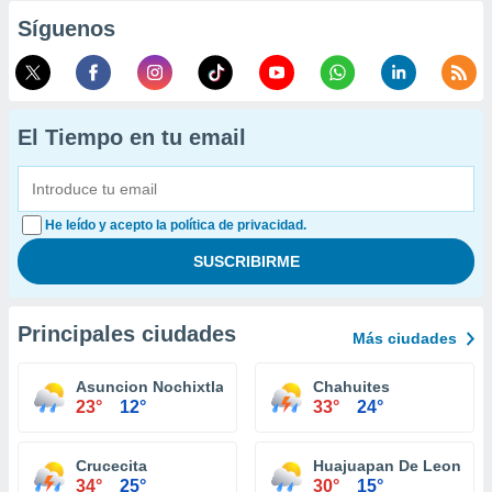
Síguenos
El Tiempo en tu email
He leído y acepto la política de privacidad.
Principales ciudades
Más ciudades
Asuncion Nochixtlan
Chahuites
23°
12°
33°
24°
Crucecita
Huajuapan De Leon
34°
25°
30°
15°