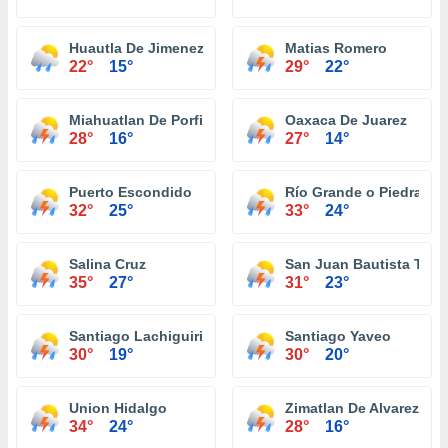
Huautla De Jimenez
Matias Romero
22°
15°
29°
22°
Miahuatlan De Porfirio Diaz
Oaxaca De Juarez
28°
16°
27°
14°
Puerto Escondido
Río Grande o Piedra Pa
32°
25°
33°
24°
Salina Cruz
San Juan Bautista Tuxt
35°
27°
31°
23°
Santiago Lachiguiri
Santiago Yaveo
30°
19°
30°
20°
Union Hidalgo
Zimatlan De Alvarez
34°
24°
28°
16°