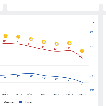
10
33°
33°
31°
7.5
30°
29°
28°
24°
5
15°
2.5
15°
14°
14°
13°
12°
10°
mm
Jue
13
Vie
14
Sáb
15
Dom
16
Lun
17
Mar
18
Mié
19
Mínima
Lluvia