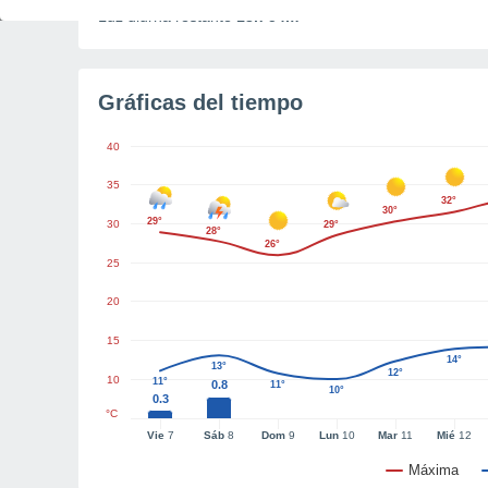
Luz diurna restante
13h 54m
Gráficas del tiempo
40
35
32°
30°
29°
30
29°
28°
26°
25
20
15
14°
13°
12°
10
11°
0.8
11°
10°
0.3
°C
Vie
7
Sáb
8
Dom
9
Lun
10
Mar
11
Mié
12
Máxima