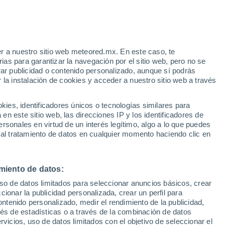
r a nuestro sitio web meteored.mx. En este caso, te
h
as para garantizar la navegación por el sitio web, pero no se
rar publicidad o contenido personalizado, aunque sí podrás
 la instalación de cookies y acceder a nuestro sitio web a través
 de
es, identificadores únicos o tecnologías similares para
les
n este sitio web, las direcciones IP y los identificadores de
rsonales en virtud de un interés legítimo, algo a lo que puedes
a
Radar de lluvia
Satélites
Modelos
 al tratamiento de datos en cualquier momento haciendo clic en
miento de datos:
Lunes
Martes
Miércoles
Jueves
uso de datos limitados para seleccionar anuncios básicos, crear
10 Ago
11 Ago
12 Ago
13 Ago
ccionar la publicidad personalizada, crear un perfil para
ontenido personalizado, medir el rendimiento de la publicidad,
vés de estadísticas o a través de la combinación de datos
rvicios, uso de datos limitados con el objetivo de seleccionar el