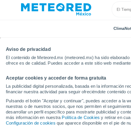
Clima
Not
Aviso de privacidad
El contenido de Meteored.mx (meteored.mx) ha sido elaborado p
ofrece es de calidad. Puedes acceder a este sitio web mediante
Aceptar cookies y acceder de forma gratuita
Inicio
España
Castilla y León
Provincia de León
La publicidad digital personalizada, basada en la información r
financiar nuestra actividad para seguir ofreciéndote contenido c
Clima en San Feliz de 
Pulsando el botón "Aceptar y continuar", puedes acceder a la w
nuestras o de nuestros socios, que nos permiten el seguimiento
08:13
Viernes
desarrollar un perfil específico para mostrarte publicidad y co
más información en nuestra
Política de Cookies
y retirar en cu
Configuración de cookies
que aparece disponible en el pie de n
Cubierto