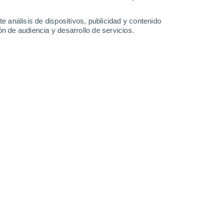
29°
/
10°
30°
/
12°
32°
/
14°
33°
/
14°
e análisis de dispositivos, publicidad y contenido
n de audiencia y desarrollo de servicios.
-
25
km/h
11
-
27
km/h
8
-
30
km/h
9
-
33
km/h
as hoy
, 7 de agosto
Norte
0 Bajo
6
-
13 km/h
FPS:
no
Norte
1 Bajo
5
-
14 km/h
FPS:
no
Este
2 Bajo
1
-
13 km/h
FPS:
no
Sureste
3 Medio
3
-
15 km/h
FPS:
6-10