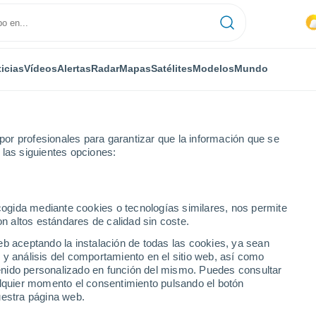
icias
Vídeos
Alertas
Radar
Mapas
Satélites
Modelos
Mundo
or profesionales para garantizar que la información que se
 las siguientes opciones:
San Feliz de las Lavanderas
ecogida mediante cookies o tecnologías similares, nos permite
on altos estándares de calidad sin coste.
las Lavanderas
eb aceptando la instalación de todas las cookies, ya sean
 y análisis del comportamiento en el sitio web, así como
...
ntenido personalizado en función del mismo. Puedes consultar
alquier momento el consentimiento pulsando el botón
Por hora
uestra página web.
Intervalos nubosos en las
próximas horas