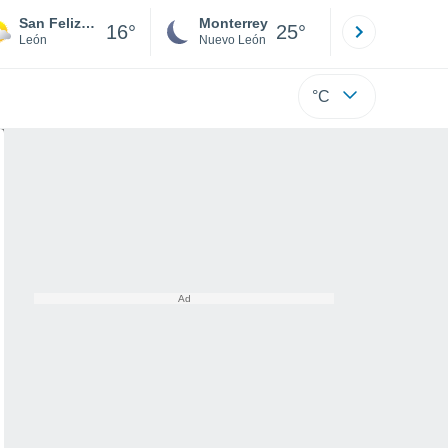
San Feliz de las Lavanderas
Monterrey
Mexicali
16°
25°
León
Nuevo León
Baja C
°C