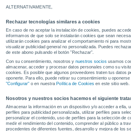
12°
ALTERNATIVAMENTE,
Rechazar tecnologías similares a cookies
Norte
En caso de no aceptar la instalación de cookies, puedes accede
Sensación de 12°
6
-
13 km/
informamos de que solo se instalarán cookies que sean necesari
utilizarán cookies para analizar el comportamiento ni para most
visualizar publicidad general no personalizada. Puedes rechazar
de este abono pulsando el botón "Rechazar".
Última hora
Claudia Sheinbaum arranca la mayor jornada
Con su consentimiento, nosotros y
nuestros socios
usamos cooki
reforestación de México: 6.6 millones de árbo
almacenar, acceder y procesar datos personales como su visita e
este 9 de agosto
cookies. Es posible que algunos proveedores traten tus datos pe
Clima 1 - 7 días
Por hora
Actualidad
Mapa de lluvi
oponerte. Para ello, puede retirar su consentimiento u oponerse
"Configurar"
o en nuestra
Política de Cookies
en este sitio web.
Nosotros y nuestros socios hacemos el siguiente trata
Mañana
Domingo
Hoy
Almacenar la información en un dispositivo y/o acceder a ella, 
8 Ago
9 Ago
7 Ago
perfiles para publicidad personalizada, utilizar perfiles para sele
personalizar el contenido, uso de perfiles para la selección de c
medir el rendimiento del contenido, comprender al público a tra
procedentes de diferentes fuentes, desarrollo y mejora de los se
70%
50%