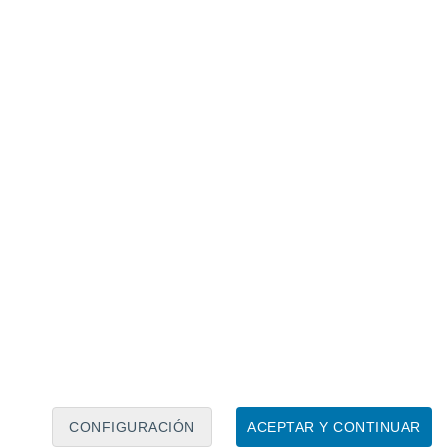
Calendario lunar
Lun
Mar
Mié
Jue
Vie
Sáb
Dom
7
8
9
10
11
12
13
14
15
16
17
18
19
20
CONFIGURACIÓN
ACEPTAR Y CONTINUAR