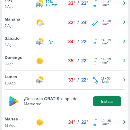
70%
ublicidad y
12
-
37
33°
/
23°
1.9 mm
km/h
6 Ago
do en
 mismo.
Mañana
14
-
38
32°
/
24°
sultar más
km/h
7 Ago
 en nuestra
 Cookies
y
Sábado
14
-
39
ualquier
34°
/
22°
km/h
8 Ago
ento
 botón
Domingo
14
-
39
35°
/
22°
ación de
km/h
9 Ago
kies
 disponible
Lunes
11
-
35
e nuestra
33°
/
22°
km/h
10 Ago
.
IVAMENTE,
¡Descarga
GRATIS
la app de
Instalar
Meteored!
as
 a cookies
Martes
12
-
35
34°
/
22°
km/h
11 Ago
 no aceptar