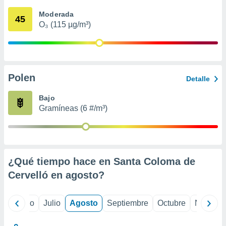
ados con el
 seleccionar
Moderada
45
o.
O₃ (115 µg/m³)
calización
precisa e
ión mediante
, publicidad
Polen
Detalle
dos,
Bajo
 publicidad
Gramíneas (6 #/m³)
,
ón de
 desarrollo
s.
tros 1199
¿Qué tiempo hace en Santa Coloma de
ios
Cervelló en
agosto
?
yo
Junio
Julio
Agosto
Septiembre
Octubre
Noviemb