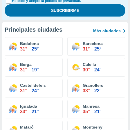
He leído y acepto la política de privacidad.
Principales ciudades
Más ciudades
Badalona
Barcelona
31°
25°
31°
25°
Berga
Calella
31°
19°
30°
24°
Castelldefels
Granollers
31°
24°
33°
22°
Igualada
Manresa
33°
21°
35°
21°
Mataró
Montseny