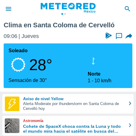
Coloma de Cervelló
Clima en Santa Coloma de Cervelló
privacidad
09:06
Jueves
...
o de
mx
mx) ha sido
Soleado
or
28°
es para
ue la
 que se
Norte
e calidad.
Sensación de 30°
1
10 km/h
eder a este
ediante las
opciones:
Aviso de nivel Yellow
Alerta Moderate por thunderstorm en Santa Coloma de
ookies y
Cervelló hoy
e forma
Astronomía
d digital
Cohete de SpaceX choca contra la Luna y todo
el mundo mira hacia el satélite en busca del
ada, basada