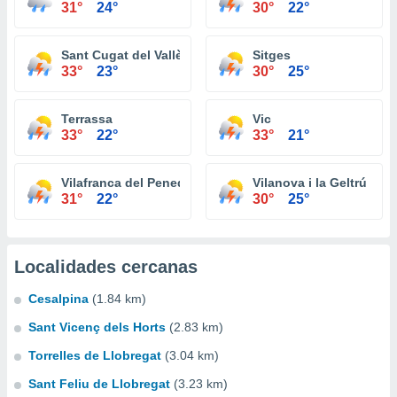
31°
24°
30°
22°
Sant Cugat del Vallès
Sitges
33°
23°
30°
25°
Terrassa
Vic
33°
22°
33°
21°
Vilafranca del Penedès
Vilanova i la Geltrú
31°
22°
30°
25°
Localidades cercanas
Cesalpina
(1.84 km)
Sant Vicenç dels Horts
(2.83 km)
Torrelles de Llobregat
(3.04 km)
Sant Feliu de Llobregat
(3.23 km)