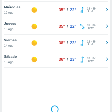
ón de
uedes
Miércoles
13
-
39
35°
/
22°
uestro sitio
km/h
12 Ago
ed.mx. En
te
Jueves
 de que
10
-
34
35°
/
22°
km/h
13 Ago
talarán
e sean
para
Viernes
12
-
38
38°
/
23°
a
km/h
14 Ago
por el sitio
o se
Sábado
13
-
37
cookies para
36°
/
23°
km/h
15 Ago
nto ni para
licidad o
ado, aunque
sualizar
general no
ada. Puedes
 instalación
y acceder a
io web a