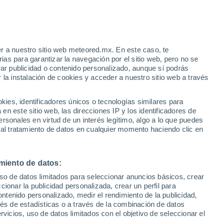
r a nuestro sitio web meteored.mx. En este caso, te
h
as para garantizar la navegación por el sitio web, pero no se
rar publicidad o contenido personalizado, aunque sí podrás
 la instalación de cookies y acceder a nuestro sitio web a través
 este
es, identificadores únicos o tecnologías similares para
n las
n este sitio web, las direcciones IP y los identificadores de
rsonales en virtud de un interés legítimo, algo a lo que puedes
a
Radar de lluvia
Satélites
Modelos
 al tratamiento de datos en cualquier momento haciendo clic en
miento de datos:
Martes
Miércoles
Jueves
Viernes
uso de datos limitados para seleccionar anuncios básicos, crear
11 Ago
12 Ago
13 Ago
14 Ago
ccionar la publicidad personalizada, crear un perfil para
ontenido personalizado, medir el rendimiento de la publicidad,
vés de estadísticas o a través de la combinación de datos
rvicios, uso de datos limitados con el objetivo de seleccionar el
90%
90%
90%
90%