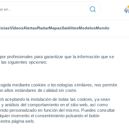
icias
Vídeos
Alertas
Radar
Mapas
Satélites
Modelos
Mundo
or profesionales para garantizar que la información que se
 las siguientes opciones:
 de Arenales
ecogida mediante cookies o tecnologías similares, nos permite
on altos estándares de calidad sin coste.
e Arenales
eb aceptando la instalación de todas las cookies, ya sean
 y análisis del comportamiento en el sitio web, así como
...
ntenido personalizado en función del mismo. Puedes consultar
alquier momento el consentimiento pulsando el botón
Por hora
uestra página web.
Lluvias débiles en las próximas
horas