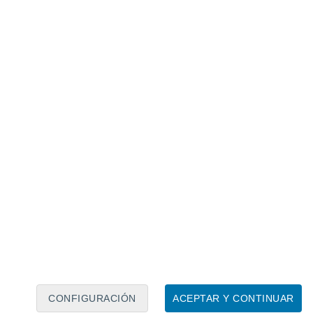
Calendario lunar
Lun
Mar
Mié
Jue
Vie
Sáb
Dom
8
9
10
11
12
13
14
15
16
17
18
19
20
21
CONFIGURACIÓN
ACEPTAR Y CONTINUAR