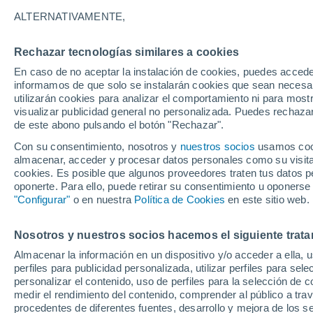
27°
ALTERNATIVAMENTE,
Rechazar tecnologías similares a cookies
Norte
En caso de no aceptar la instalación de cookies, puedes accede
Sensación de 30°
0
-
15 km/
informamos de que solo se instalarán cookies que sean necesari
utilizarán cookies para analizar el comportamiento ni para most
visualizar publicidad general no personalizada. Puedes rechazar
de este abono pulsando el botón "Rechazar".
Predicción
Conoce el pronóstico de tu alcaldía en CDMX
Con su consentimiento, nosotros y
nuestros socios
usamos cooki
sábado 8 de agosto: lluvias fuertes refrescará
almacenar, acceder y procesar datos personales como su visita e
temperaturas
cookies. Es posible que algunos proveedores traten tus datos pe
Clima 1 - 7 días
Por hora
Actualidad
Mapa de lluvi
oponerte. Para ello, puede retirar su consentimiento u oponerse
"Configurar"
o en nuestra
Política de Cookies
en este sitio web.
Nosotros y nuestros socios hacemos el siguiente trata
Mañana
Lunes
Hoy
Almacenar la información en un dispositivo y/o acceder a ella, 
9 Ago
10 Ago
8 Ago
perfiles para publicidad personalizada, utilizar perfiles para sele
personalizar el contenido, uso de perfiles para la selección de c
medir el rendimiento del contenido, comprender al público a tra
procedentes de diferentes fuentes, desarrollo y mejora de los se
90%
80%
80%