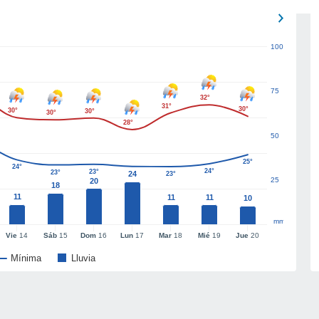
100
75
32°
31°
30°
30°
30°
30°
28°
50
25°
24°
24°
23°
23°
24
23°
25
20
18
11
11
11
10
mm
Vie
14
Sáb
15
Dom
16
Lun
17
Mar
18
Mié
19
Jue
20
Mínima
Lluvia