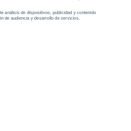
4.2 mm
5.4 mm
2.9 mm
11 mm
32°
/
25°
32°
/
25°
32°
/
26°
30°
/
24°
e análisis de dispositivos, publicidad y contenido
n de audiencia y desarrollo de servicios.
-
24
km/h
5
-
26
km/h
5
-
26
km/h
5
-
29
km/h
oy
, 8 de agosto
Norte
2 Bajo
0
-
15 km/h
FPS:
no
Noroeste
5 Medio
1
-
19 km/h
FPS:
6-10
Noroeste
8 ¡Muy Alto!
1
-
21 km/h
FPS:
25-50
Este
9 ¡Muy Alto!
0
-
23 km/h
FPS:
25-50