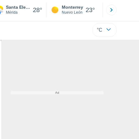
Santa Elena de Arenales
Monterrey
Mexicali
28°
23°
Mérida
Nuevo León
Baja C
°C