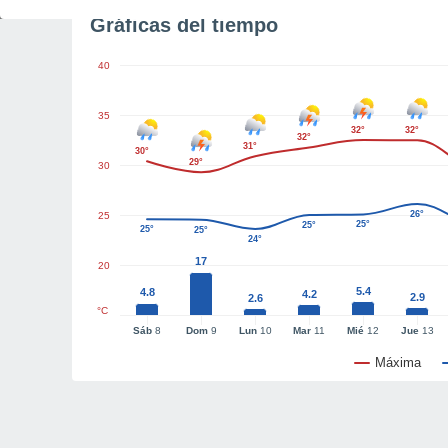
Gráficas del tiempo
40
35
32°
32°
32°
31°
30°
29°
30
26°
25
25°
25°
25°
25°
24°
17
20
5.4
4.8
4.2
2.9
2.6
°C
Sáb
8
Dom
9
Lun
10
Mar
11
Mié
12
Jue
13
Máxima