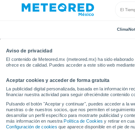
Clima
Not
Aviso de privacidad
El contenido de Meteored.mx (meteored.mx) ha sido elaborado p
ofrece es de calidad. Puedes acceder a este sitio web mediante
Aceptar cookies y acceder de forma gratuita
Inicio
Venezuela
Estado de Mérida
Santa Elena
La publicidad digital personalizada, basada en la información r
financiar nuestra actividad para seguir ofreciéndote contenido c
Clima en Santa Elena d
Pulsando el botón "Aceptar y continuar", puedes acceder a la w
nuestras o de nuestros socios, que nos permiten el seguimiento
09:07
Sábado
desarrollar un perfil específico para mostrarte publicidad y co
más información en nuestra
Política de Cookies
y retirar en cu
Configuración de cookies
que aparece disponible en el pie de n
Nubes y claros