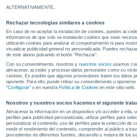
33°
ALTERNATIVAMENTE,
Rechazar tecnologías similares a cookies
Este
En caso de no aceptar la instalación de cookies, puedes accede
Sensación de 35°
11
-
22 km
informamos de que solo se instalarán cookies que sean necesari
utilizarán cookies para analizar el comportamiento ni para most
visualizar publicidad general no personalizada. Puedes rechazar
de este abono pulsando el botón "Rechazar".
Ocio
La isla más solitaria de México: el paraíso co
Con su consentimiento, nosotros y
nuestros socios
usamos cooki
que pocos logran visitar
almacenar, acceder y procesar datos personales como su visita e
cookies. Es posible que algunos proveedores traten tus datos pe
Clima 1 - 7 días
Por hora
Actualidad
Mapa de nub
oponerte. Para ello, puede retirar su consentimiento u oponerse
"Configurar"
o en nuestra
Política de Cookies
en este sitio web.
Nosotros y nuestros socios hacemos el siguiente trata
Mañana
Sábado
D
Hoy
Almacenar la información en un dispositivo y/o acceder a ella, 
7 Ago
8 Ago
6 Ago
perfiles para publicidad personalizada, utilizar perfiles para sele
personalizar el contenido, uso de perfiles para la selección de c
medir el rendimiento del contenido, comprender al público a tra
procedentes de diferentes fuentes, desarrollo y mejora de los se
40%
30%