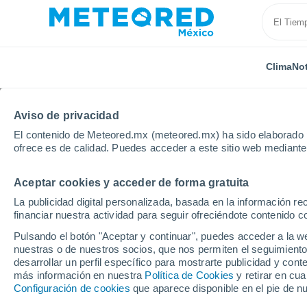
Clima
Not
Aviso de privacidad
El contenido de Meteored.mx (meteored.mx) ha sido elaborado p
ofrece es de calidad. Puedes acceder a este sitio web mediante
Aceptar cookies y acceder de forma gratuita
Inicio
Italia
Provincia de Rávena
Sant'agata Sul
La publicidad digital personalizada, basada en la información r
financiar nuestra actividad para seguir ofreciéndote contenido c
Clima en Sant'agata Su
Pulsando el botón "Aceptar y continuar", puedes acceder a la w
nuestras o de nuestros socios, que nos permiten el seguimiento
18:49
Jueves
desarrollar un perfil específico para mostrarte publicidad y co
más información en nuestra
Política de Cookies
y retirar en cu
Configuración de cookies
que aparece disponible en el pie de n
Nubes y claros