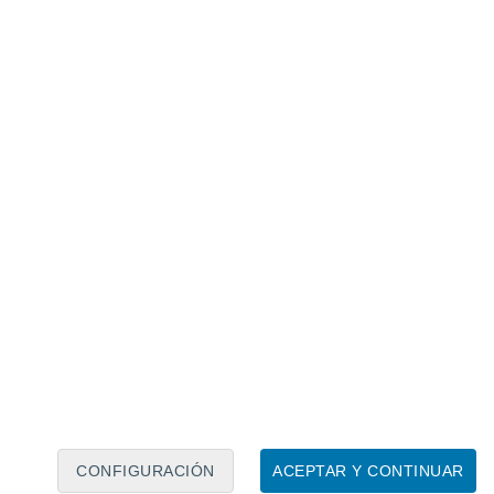
Calendario lunar
Lun
Mar
Mié
Jue
Vie
Sáb
Dom
6
7
8
9
10
11
12
13
14
15
16
17
18
19
CONFIGURACIÓN
ACEPTAR Y CONTINUAR