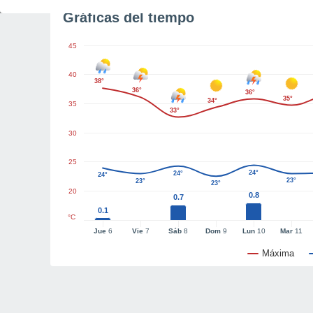
Gráficas del tiempo
45
40
38°
36°
36°
35°
34°
35
33°
30
25
24°
24°
24°
23°
23°
23°
20
0.8
0.7
0.1
°C
Jue
6
Vie
7
Sáb
8
Dom
9
Lun
10
Mar
11
Máxima