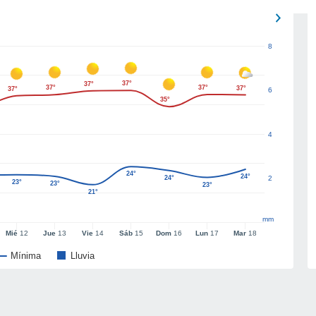
8
37°
37°
37°
37°
37°
37°
6
35°
4
24°
24°
24°
2
23°
23°
23°
21°
mm
Mié
12
Jue
13
Vie
14
Sáb
15
Dom
16
Lun
17
Mar
18
Mínima
Lluvia