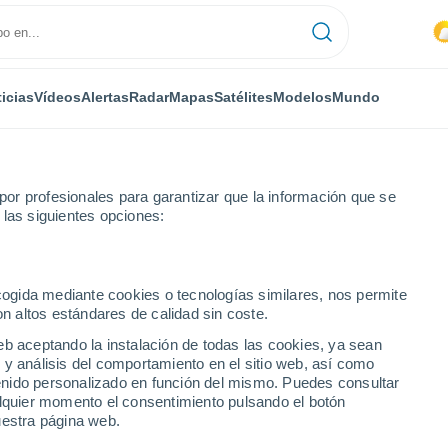
icias
Vídeos
Alertas
Radar
Mapas
Satélites
Modelos
Mundo
or profesionales para garantizar que la información que se
 las siguientes opciones:
 Santerno
ecogida mediante cookies o tecnologías similares, nos permite
on altos estándares de calidad sin coste.
l Santerno
eb aceptando la instalación de todas las cookies, ya sean
 y análisis del comportamiento en el sitio web, así como
...
ntenido personalizado en función del mismo. Puedes consultar
alquier momento el consentimiento pulsando el botón
Por hora
uestra página web.
Intervalos nubosos en las
próximas horas