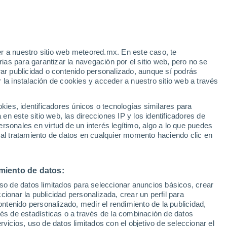
Aviso de nivel rojo
Alerta extrema por altas
temperaturas en Sant'agata Sul
Santerno hoy
r a nuestro sitio web meteored.mx. En este caso, te
/h
as para garantizar la navegación por el sitio web, pero no se
rar publicidad o contenido personalizado, aunque sí podrás
 la instalación de cookies y acceder a nuestro sitio web a través
ralino
es, identificadores únicos o tecnologías similares para
n este sitio web, las direcciones IP y los identificadores de
rsonales en virtud de un interés legítimo, algo a lo que puedes
osidad
Radar de lluvia
Satélites
Modelos
 al tratamiento de datos en cualquier momento haciendo clic en
miento de datos:
omingo
Lunes
Martes
Miércoles
uso de datos limitados para seleccionar anuncios básicos, crear
9 Ago
10 Ago
11 Ago
12 Ago
ccionar la publicidad personalizada, crear un perfil para
ontenido personalizado, medir el rendimiento de la publicidad,
vés de estadísticas o a través de la combinación de datos
rvicios, uso de datos limitados con el objetivo de seleccionar el
30%