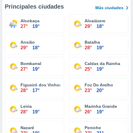
Principales ciudades
Más ciudades
Alcobaça
Alvaiázere
27°
19°
29°
18°
Ansião
Batalha
29°
18°
28°
19°
Bombarral
Caldas da Rainha
27°
19°
25°
19°
Figueiró dos Vinhos
Foz Do Arelho
28°
17°
23°
20°
Leiria
Marinha Grande
28°
19°
26°
19°
Nazaré
Peniche