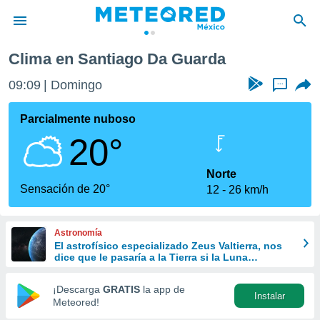
Clima en Santiago Da Guarda
privacidad
09:09
Domingo
...
o de
mx
mx) ha sido
Parcialmente nuboso
or
20°
es para
ue la
 que se
Norte
e calidad.
Sensación de 20°
12
26 km/h
eder a este
ediante las
opciones:
Astronomía
El astrofísico especializado Zeus Valtierra, nos
ookies y
dice que le pasaría a la Tierra si la Luna
e forma
desapareciera
¡Descarga
GRATIS
la app de
Instalar
d digital
Meteored!
ada, basada