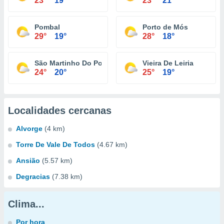
23°
19°
23°
21°
Pombal
Porto de Mós
29°
19°
28°
18°
São Martinho Do Porto
Vieira De Leiria
24°
20°
25°
19°
Localidades cercanas
Alvorge
(4 km)
Torre De Vale De Todos
(4.67 km)
Ansião
(5.57 km)
Degracias
(7.38 km)
Clima...
Por hora