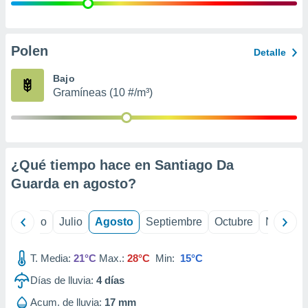
ados con el
 seleccionar
o.
calización
Polen
Detalle
precisa e
ión mediante
Bajo
Gramíneas (10 #/m³)
, publicidad
dos,
 publicidad
,
¿Qué tiempo hace en Santiago Da
ón de
 desarrollo
Guarda en
agosto
?
s.
tros 1199
yo
Junio
Julio
Agosto
Septiembre
Octubre
Noviemb
ios
T. Media:
21°C
Max.:
28°C
Min:
15°C
Días de lluvia:
4
días
Acum. de lluvia:
17 mm