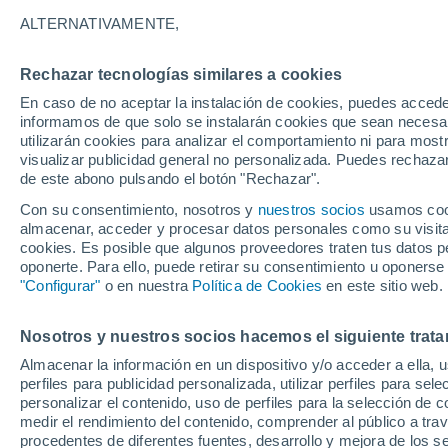
20°
ALTERNATIVAMENTE,
Rechazar tecnologías similares a cookies
40%
En caso de no aceptar la instalación de cookies, puedes accede
Sensación de 20°
0.1 mm
informamos de que solo se instalarán cookies que sean necesari
utilizarán cookies para analizar el comportamiento ni para most
visualizar publicidad general no personalizada. Puedes rechazar
de este abono pulsando el botón "Rechazar".
Predicción
Conoce el pronóstico de tu alcaldía en CDMX
Con su consentimiento, nosotros y
nuestros socios
usamos cooki
sábado 8 de agosto: lluvias fuertes refrescará
almacenar, acceder y procesar datos personales como su visita e
temperaturas
cookies. Es posible que algunos proveedores traten tus datos pe
Clima 1 - 7 días
Por hora
Actualidad
Mapa de vien
oponerte. Para ello, puede retirar su consentimiento u oponerse
"Configurar"
o en nuestra
Política de Cookies
en este sitio web.
Nosotros y nuestros socios hacemos el siguiente trata
Mañana
Lunes
Hoy
Almacenar la información en un dispositivo y/o acceder a ella, 
9 Ago
10 Ago
8 Ago
perfiles para publicidad personalizada, utilizar perfiles para sele
personalizar el contenido, uso de perfiles para la selección de c
medir el rendimiento del contenido, comprender al público a tra
procedentes de diferentes fuentes, desarrollo y mejora de los se
90%
70%
80%