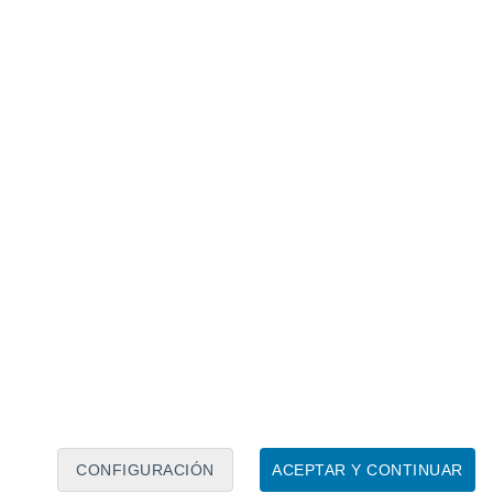
Calendario lunar
Lun
Mar
Mié
Jue
Vie
Sáb
Dom
8
9
10
11
12
13
14
15
16
17
18
19
20
21
CONFIGURACIÓN
ACEPTAR Y CONTINUAR