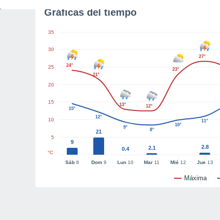
Gráficas del tiempo
35
30
27°
24°
25
23°
21°
20
15
13°
12°
15°
12°
10
11°
10°
9°
8°
21
5
9
2.8
2.1
0.4
°C
Sáb
8
Dom
9
Lun
10
Mar
11
Mié
12
Jue
13
Máxima