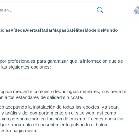
icias
Vídeos
Alertas
Radar
Mapas
Satélites
Modelos
Mundo
or profesionales para garantizar que la información que se
 las siguientes opciones:
Sul
ecogida mediante cookies o tecnologías similares, nos permite
on altos estándares de calidad sin coste.
o Sul - PR
eb aceptando la instalación de todas las cookies, ya sean
 y análisis del comportamiento en el sitio web, así como
...
ntenido personalizado en función del mismo. Puedes consultar
alquier momento el consentimiento pulsando el botón
Por hora
uestra página web.
Rachas de hasta
64 km/h
en las
próximas horas