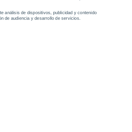
2.1 mm
2.8 mm
11 mm
12°
/
8°
23°
/
10°
27°
/
11°
24°
/
14°
e análisis de dispositivos, publicidad y contenido
n de audiencia y desarrollo de servicios.
-
28
km/h
12
-
27
km/h
18
-
51
km/h
15
-
47
km/h
oy
, 8 de agosto
Noroeste
2 Bajo
21
-
46 km/h
FPS:
no
uboso
Noroeste
5 Medio
22
-
56 km/h
FPS:
6-10
Noroeste
4 Medio
24
-
60 km/h
FPS:
6-10
Noroeste
4 Medio
24
-
64 km/h
FPS:
6-10