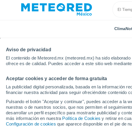
Clima
Not
Aviso de privacidad
El contenido de Meteored.mx (meteored.mx) ha sido elaborado p
ofrece es de calidad. Puedes acceder a este sitio web mediante
Aceptar cookies y acceder de forma gratuita
Inicio
Brasil
Estado de Paraná
São Mateus Do 
La publicidad digital personalizada, basada en la información r
financiar nuestra actividad para seguir ofreciéndote contenido c
Clima en São Mateus D
Pulsando el botón "Aceptar y continuar", puedes acceder a la w
nuestras o de nuestros socios, que nos permiten el seguimiento
10:56
Sábado
desarrollar un perfil específico para mostrarte publicidad y co
más información en nuestra
Política de Cookies
y retirar en cu
Configuración de cookies
que aparece disponible en el pie de n
Lluvia débil