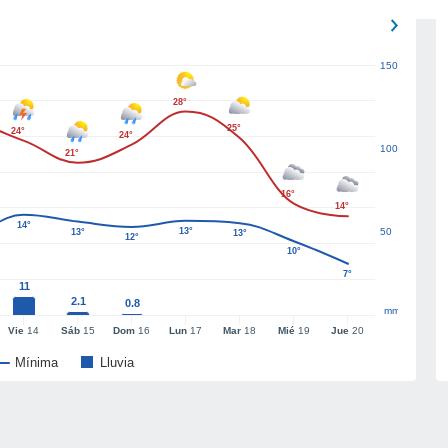
150
28°
25°
24°
24°
100
21°
16°
14°
14°
13°
50
13°
13°
12°
10°
7°
11
2.1
0.8
mm
Vie
14
Sáb
15
Dom
16
Lun
17
Mar
18
Mié
19
Jue
20
Mínima
Lluvia