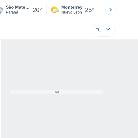
São Mateus Do Sul
Monterrey
Mexicali
20°
25°
Paraná
Nuevo León
Baja C
°C