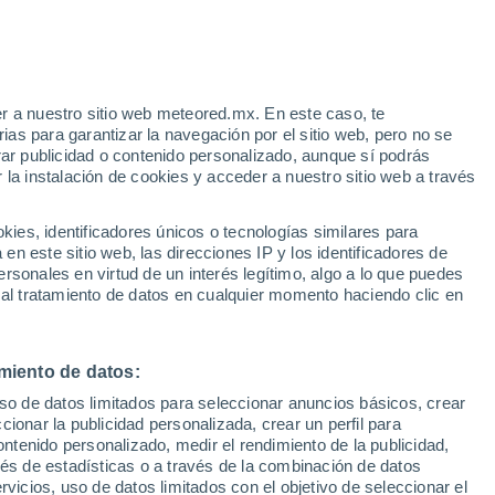
Aviso de nivel amarillo
Alerta moderada por otros en São
Mateus Do Sul hoy
r a nuestro sitio web meteored.mx. En este caso, te
as para garantizar la navegación por el sitio web, pero no se
rar publicidad o contenido personalizado, aunque sí podrás
 la instalación de cookies y acceder a nuestro sitio web a través
 este
es, identificadores únicos o tecnologías similares para
n las
n este sitio web, las direcciones IP y los identificadores de
rsonales en virtud de un interés legítimo, algo a lo que puedes
to
Radar de lluvia
Satélites
Modelos
 al tratamiento de datos en cualquier momento haciendo clic en
miento de datos:
Martes
Miércoles
Jueves
Viernes
uso de datos limitados para seleccionar anuncios básicos, crear
11 Ago
12 Ago
13 Ago
14 Ago
ccionar la publicidad personalizada, crear un perfil para
ontenido personalizado, medir el rendimiento de la publicidad,
vés de estadísticas o a través de la combinación de datos
rvicios, uso de datos limitados con el objetivo de seleccionar el
80%
70%
80%