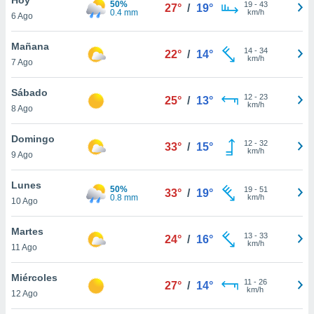
50%
ublicidad y
19
-
43
27°
/
19°
0.4 mm
km/h
6 Ago
do en
 mismo.
Mañana
14
-
34
22°
/
14°
sultar más
km/h
7 Ago
 en nuestra
 Cookies
y
Sábado
12
-
23
ualquier
25°
/
13°
km/h
8 Ago
ento
 botón
Domingo
12
-
32
33°
/
15°
ación de
km/h
9 Ago
kies
 disponible
Lunes
50%
19
-
51
e nuestra
33°
/
19°
0.8 mm
km/h
10 Ago
.
Martes
IVAMENTE,
13
-
33
24°
/
16°
km/h
11 Ago
as
Miércoles
11
-
26
27°
/
14°
 a cookies
km/h
12 Ago
 no aceptar