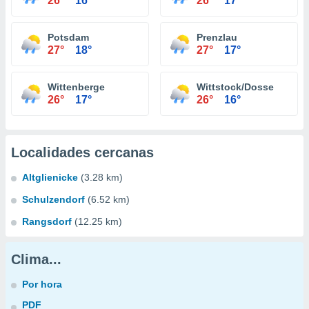
26°
16°
26°
17°
Potsdam
Prenzlau
27°
18°
27°
17°
Wittenberge
Wittstock/Dosse
26°
17°
26°
16°
Localidades cercanas
Altglienicke
(3.28 km)
Schulzendorf
(6.52 km)
Rangsdorf
(12.25 km)
Clima...
Por hora
PDF