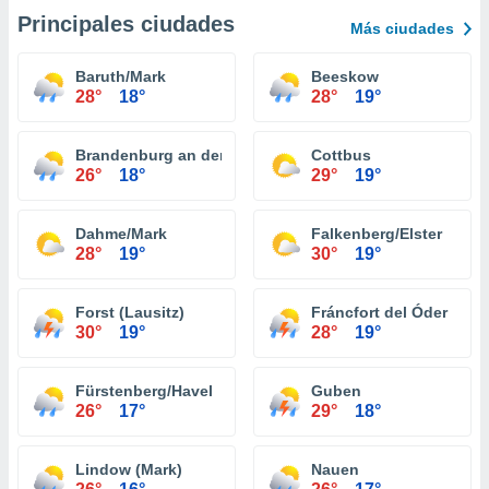
Principales ciudades
Más ciudades
Baruth/Mark
Beeskow
28°
18°
28°
19°
Brandenburg an der Havel
Cottbus
26°
18°
29°
19°
Dahme/Mark
Falkenberg/Elster
28°
19°
30°
19°
Forst (Lausitz)
Fráncfort del Óder
30°
19°
28°
19°
Fürstenberg/Havel
Guben
26°
17°
29°
18°
Lindow (Mark)
Nauen