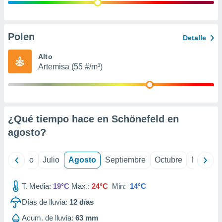
ados con el
 seleccionar
o.
calización
Polen
Detalle
precisa e
ión mediante
Alto
Artemisa (55 #/m³)
, publicidad
dos,
 publicidad
,
¿Qué tiempo hace en Schönefeld en
ón de
 desarrollo
agosto
?
s.
tros 1199
yo
Junio
Julio
Agosto
Septiembre
Octubre
Noviemb
ios
T. Media:
19°C
Max.:
24°C
Min:
14°C
Días de lluvia:
12
días
Acum. de lluvia:
63 mm