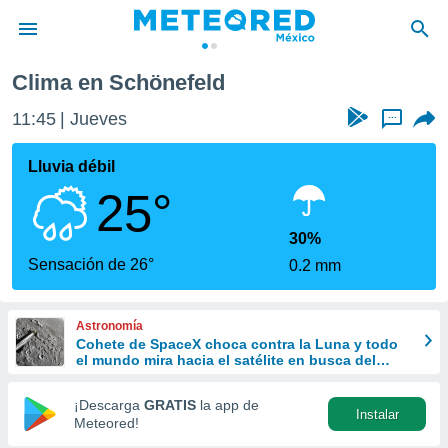
Clima en Schönefeld
privacidad
11:45
Jueves
...
o de
mx
mx) ha sido
Lluvia débil
or
25°
es para
ue la
 que se
30%
e calidad.
Sensación de 26°
0.2 mm
eder a este
ediante las
opciones:
Astronomía
Cohete de SpaceX choca contra la Luna y todo
ookies y
el mundo mira hacia el satélite en busca del
e forma
cráter
¡Descarga
GRATIS
la app de
Instalar
d digital
Meteored!
ada, basada