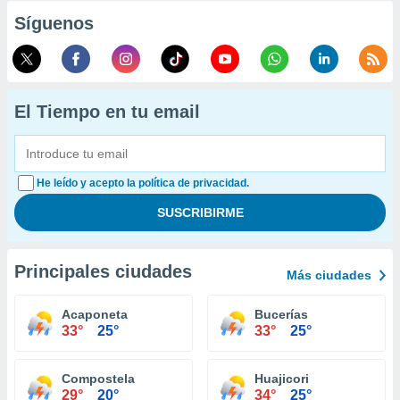
Síguenos
El Tiempo en tu email
He leído y acepto la política de privacidad.
Principales ciudades
Más ciudades
Acaponeta
Bucerías
33°
25°
33°
25°
Compostela
Huajicori
29°
20°
34°
25°