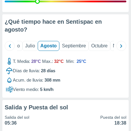
ados con el
 seleccionar
o.
calización
¿Qué tiempo hace en Sentispac en
precisa e
agosto
?
ión mediante
, publicidad
yo
Junio
Julio
Agosto
Septiembre
Octubre
Noviemb
dos,
 publicidad
T. Media:
28°C
Max.:
32°C
Min:
25°C
,
Días de lluvia:
28
días
ón de
 desarrollo
Acum. de lluvia:
308 mm
s.
Viento medio:
5 km/h
tros 1199
ios
Salida y Puesta del sol
Salida del sol
Puesta del sol
05:36
18:38