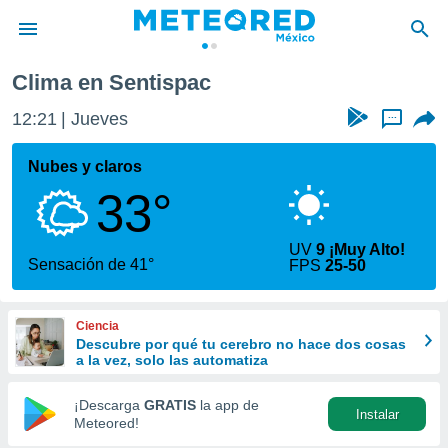
Clima en Sentispac
privacidad
12:21
Jueves
...
o de
mx
mx) ha sido
Nubes y claros
or
33°
es para
ue la
 que se
UV
9 ¡Muy Alto!
e calidad.
Sensación de 41°
FPS
25-50
eder a este
ediante las
opciones:
Ciencia
Descubre por qué tu cerebro no hace dos cosas
ookies y
a la vez, solo las automatiza
e forma
¡Descarga
GRATIS
la app de
Instalar
d digital
Meteored!
ada, basada