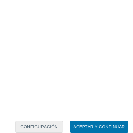
Calendario lunar
Lun
Mar
Mié
Jue
Vie
Sáb
Dom
7
8
9
10
11
12
13
14
15
16
17
18
19
20
CONFIGURACIÓN
ACEPTAR Y CONTINUAR