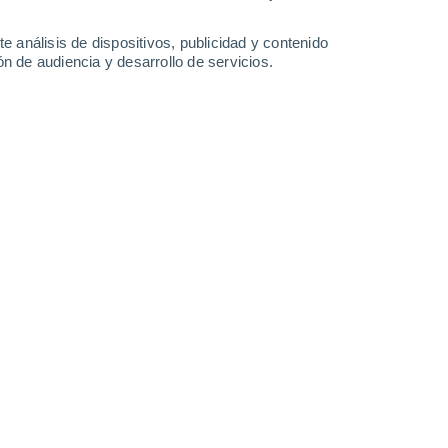
23°
/
15°
28°
/
14°
31°
/
15°
35°
/
17°
e análisis de dispositivos, publicidad y contenido
n de audiencia y desarrollo de servicios.
-
28
km/h
18
-
38
km/h
14
-
35
km/h
15
-
38
km/h
nuboso
Oeste
2 Bajo
°
9
-
29 km/h
FPS:
no
s
Noroeste
1 Bajo
°
11
-
28 km/h
FPS:
no
s
Noroeste
0 Bajo
°
9
-
26 km/h
FPS:
no
Noreste
0 Bajo
°
5
-
18 km/h
FPS:
no