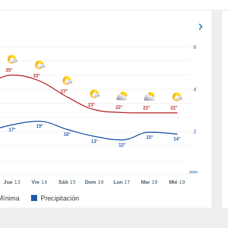
6
35°
33°
4
27°
23°
22°
22°
22°
19°
17°
2
16°
15°
14°
13°
12°
mm
Jue
13
Vie
14
Sáb
15
Dom
16
Lun
17
Mar
18
Mié
19
Mínima
Precipitación