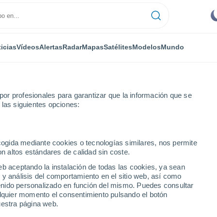
icias
Vídeos
Alertas
Radar
Mapas
Satélites
Modelos
Mundo
or profesionales para garantizar que la información que se
 las siguientes opciones:
Shilton
ecogida mediante cookies o tecnologías similares, nos permite
on altos estándares de calidad sin coste.
ras Medias Occidentales)
eb aceptando la instalación de todas las cookies, ya sean
 y análisis del comportamiento en el sitio web, así como
...
ntenido personalizado en función del mismo. Puedes consultar
alquier momento el consentimiento pulsando el botón
Por hora
uestra página web.
Intervalos nubosos en las
próximas horas