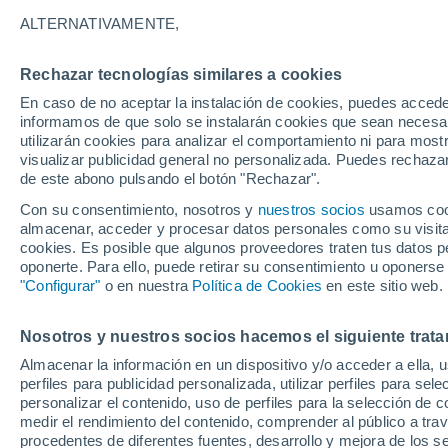
16°
ALTERNATIVAMENTE,
Rechazar tecnologías similares a cookies
Menguant
En caso de no aceptar la instalación de cookies, puedes accede
Iluminada
Sensación de 16°
informamos de que solo se instalarán cookies que sean necesari
utilizarán cookies para analizar el comportamiento ni para most
visualizar publicidad general no personalizada. Puedes rechazar
de este abono pulsando el botón "Rechazar".
Predicción
La Organización Meteorológica Mundial conf
Con su consentimiento, nosotros y
nuestros socios
usamos cooki
"El Niño alcanza una fuerza no vista en años
almacenar, acceder y procesar datos personales como su visita e
cookies. Es posible que algunos proveedores traten tus datos pe
Clima 1 - 7 días
Por hora
Actualidad
Mapa de nub
oponerte. Para ello, puede retirar su consentimiento u oponerse
"Configurar"
o en nuestra
Política de Cookies
en este sitio web.
Nosotros y nuestros socios hacemos el siguiente trata
Mañana
Domingo
Hoy
Almacenar la información en un dispositivo y/o acceder a ella, 
8 Ago
9 Ago
7 Ago
perfiles para publicidad personalizada, utilizar perfiles para sele
personalizar el contenido, uso de perfiles para la selección de c
medir el rendimiento del contenido, comprender al público a tra
procedentes de diferentes fuentes, desarrollo y mejora de los se