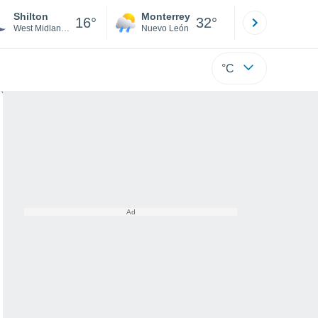
Shilton
Monterrey
Mexicali
16°
32°
West Midlands
Nuevo León
Baja C
°C