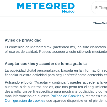
Clima
Not
Aviso de privacidad
El contenido de Meteored.mx (meteored.mx) ha sido elaborado p
ofrece es de calidad. Puedes acceder a este sitio web mediante
Aceptar cookies y acceder de forma gratuita
Inicio
Reino Unido
Tierras Medias Occidentales
La publicidad digital personalizada, basada en la información r
financiar nuestra actividad para seguir ofreciéndote contenido c
Clima en Shilton (Tier
Pulsando el botón "Aceptar y continuar", puedes acceder a la w
nuestras o de nuestros socios, que nos permiten el seguimiento
23:39
Viernes
desarrollar un perfil específico para mostrarte publicidad y co
más información en nuestra
Política de Cookies
y retirar en cu
Configuración de cookies
que aparece disponible en el pie de n
Cielo despejado