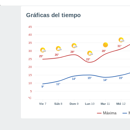
Gráficas del tiempo
45
40
35
31°
30
28°
28°
26°
25°
25
23°
20
15
15°
15°
14°
14°
10
11°
9°
5
°C
Vie
7
Sáb
8
Dom
9
Lun
10
Mar
11
Mié
12
Máxima