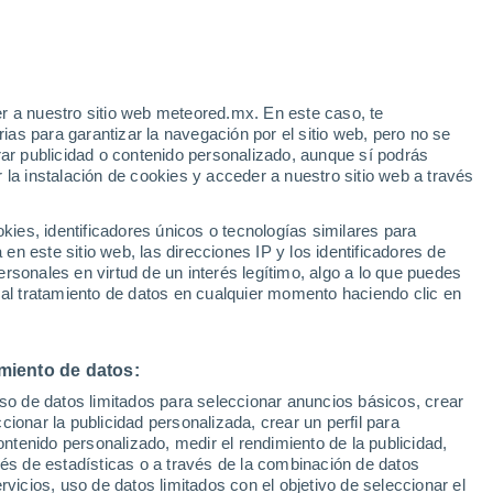
e
r a nuestro sitio web meteored.mx. En este caso, te
:
35%
as para garantizar la navegación por el sitio web, pero no se
rar publicidad o contenido personalizado, aunque sí podrás
 la instalación de cookies y acceder a nuestro sitio web a través
irma:
es, identificadores únicos o tecnologías similares para
"
n este sitio web, las direcciones IP y los identificadores de
rsonales en virtud de un interés legítimo, algo a lo que puedes
osidad
Radar de lluvia
Satélites
Modelos
 al tratamiento de datos en cualquier momento haciendo clic en
miento de datos:
Lunes
Martes
Miércoles
Jueves
uso de datos limitados para seleccionar anuncios básicos, crear
10 Ago
11 Ago
12 Ago
13 Ago
ccionar la publicidad personalizada, crear un perfil para
ontenido personalizado, medir el rendimiento de la publicidad,
vés de estadísticas o a través de la combinación de datos
rvicios, uso de datos limitados con el objetivo de seleccionar el