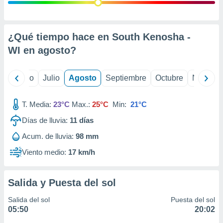
ados con el
 seleccionar
o.
calización
¿Qué tiempo hace en South Kenosha -
precisa e
WI en
agosto
?
ión mediante
, publicidad
yo
Junio
Julio
Agosto
Septiembre
Octubre
Noviemb
dos,
 publicidad
T. Media:
23°C
Max.:
25°C
Min:
21°C
,
Días de lluvia:
11
días
ón de
 desarrollo
Acum. de lluvia:
98 mm
s.
Viento medio:
17 km/h
tros 1199
ios
Salida y Puesta del sol
Salida del sol
Puesta del sol
05:50
20:02