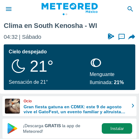
Clima en South Kenosha - WI
privacidad
04:32
Sábado
...
o de
mx
mx) ha sido
Cielo despejado
or
21°
es para
ue la
 que se
Menguante
e calidad.
Sensación de 21°
Iluminada:
21%
eder a este
ediante las
opciones:
Ocio
Gran fiesta gatuna en CDMX: este 9 de agosto
ookies y
vive el GatoFest, un evento familiar y altruista
e forma
para ayudar
¡Descarga
GRATIS
la app de
Instalar
d digital
Meteored!
ada, basada