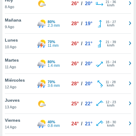
ublicidad y
21
-
36
26°
/
20°
km/h
8 Ago
do en
 mismo.
Mañana
80%
15
-
27
28°
/
19°
sultar más
2.3 mm
km/h
9 Ago
 en nuestra
 Cookies
y
Lunes
70%
21
-
39
ualquier
26°
/
21°
11 mm
km/h
10 Ago
ento
 botón
Martes
80%
15
-
24
26°
/
20°
ación de
1.4 mm
km/h
11 Ago
kies
 disponible
Miércoles
70%
11
-
28
e nuestra
28°
/
20°
3.6 mm
km/h
12 Ago
.
Jueves
IVAMENTE,
12
-
23
25°
/
22°
km/h
13 Ago
as
Viernes
40%
18
-
30
24°
/
21°
 a cookies
0.8 mm
km/h
14 Ago
 no aceptar