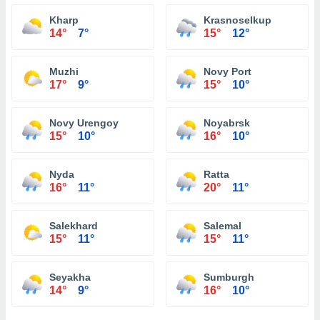
Kharp
Krasnoselkup
14°
7°
15°
12°
Muzhi
Novy Port
17°
9°
15°
10°
Novy Urengoy
Noyabrsk
15°
10°
16°
10°
Nyda
Ratta
16°
11°
20°
11°
Salekhard
Salemal
15°
11°
15°
11°
Seyakha
Sumburgh
14°
9°
16°
10°