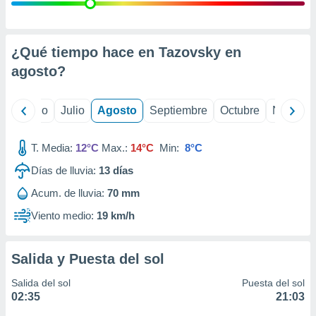
ados con el
 seleccionar
o.
calización
¿Qué tiempo hace en Tazovsky en
precisa e
agosto
?
ión mediante
, publicidad
yo
Junio
Julio
Agosto
Septiembre
Octubre
Noviemb
dos,
 publicidad
T. Media:
12°C
Max.:
14°C
Min:
8°C
,
Días de lluvia:
13
días
ón de
 desarrollo
Acum. de lluvia:
70 mm
s.
Viento medio:
19 km/h
tros 1199
ios
Salida y Puesta del sol
Salida del sol
Puesta del sol
02:35
21:03