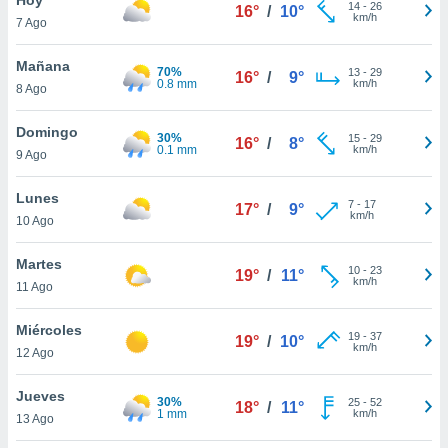
ublicidad y
14
-
26
16°
/
10°
km/h
7 Ago
do en
 mismo.
Mañana
70%
13
-
29
16°
/
9°
sultar más
0.8 mm
km/h
8 Ago
 en nuestra
 Cookies
y
Domingo
30%
15
-
29
ualquier
16°
/
8°
0.1 mm
km/h
9 Ago
ento
 botón
Lunes
7
-
17
17°
/
9°
ación de
km/h
10 Ago
kies
 disponible
Martes
10
-
23
e nuestra
19°
/
11°
km/h
11 Ago
.
Miércoles
IVAMENTE,
19
-
37
19°
/
10°
km/h
12 Ago
as
Jueves
30%
25
-
52
18°
/
11°
 a cookies
1 mm
km/h
13 Ago
 no aceptar