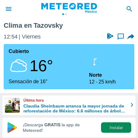
Clima en Tazovsky
privacidad
12:54
Viernes
...
o de
mx
mx) ha sido
Cubierto
or
16°
es para
ue la
 que se
Norte
e calidad.
Sensación de 16°
12
25 km/h
eder a este
ediante las
opciones:
Última hora
Claudia Sheinbaum arranca la mayor jornada de
ookies y
reforestación de México: 6.6 millones de árboles
e forma
este 9 de agosto
¡Descarga
GRATIS
la app de
Instalar
d digital
Meteored!
ada, basada