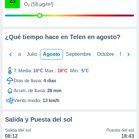
23
ados con el
O₃ (58 µg/m³)
 seleccionar
o.
calización
precisa e
ión mediante
¿Qué tiempo hace en Telen en
agosto
?
, publicidad
yo
Junio
Julio
Agosto
Septiembre
Octubre
Noviemb
dos,
 publicidad
,
T. Media:
10°C
Max.:
18°C
Min:
5°C
ón de
Días de lluvia:
4
días
 desarrollo
s.
Acum. de lluvia:
26 mm
tros 1199
Viento medio:
13 km/h
ios
Salida y Puesta del sol
Salida del sol
Puesta del sol
08:12
18:43