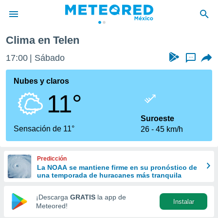
Clima en Telen
privacidad
17:00
Sábado
...
o de
mx
mx) ha sido
Nubes y claros
or
11°
es para
ue la
 que se
Suroeste
e calidad.
Sensación de 11°
26
45 km/h
eder a este
ediante las
opciones:
Predicción
La NOAA se mantiene firme en su pronóstico de
ookies y
una temporada de huracanes más tranquila
e forma
¡Descarga
GRATIS
la app de
Instalar
d digital
Meteored!
ada, basada