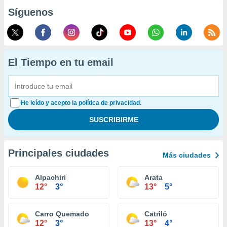
Síguenos
El Tiempo en tu email
He leído y acepto la política de privacidad.
Principales ciudades
Más ciudades
Alpachiri
Arata
12°
3°
13°
5°
Carro Quemado
Catriló
12°
3°
13°
4°