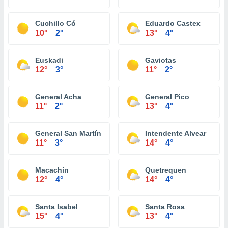
Cuchillo Có
Eduardo Castex
10°
2°
13°
4°
Euskadi
Gaviotas
12°
3°
11°
2°
General Acha
General Pico
11°
2°
13°
4°
General San Martín
Intendente Alvear
11°
3°
14°
4°
Macachín
Quetrequen
12°
4°
14°
4°
Santa Isabel
Santa Rosa
15°
4°
13°
4°