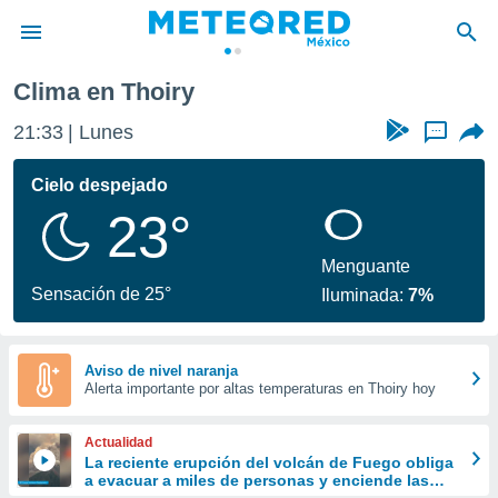
n
Thoiry
Clima en Thoiry
privacidad
21:33
Lunes
...
o de
mx
mx) ha sido
Cielo despejado
or
23°
es para
ue la
 que se
Menguante
e calidad.
Sensación de 25°
Iluminada:
7%
eder a este
ediante las
opciones:
Aviso de nivel naranja
Alerta importante por altas temperaturas en Thoiry hoy
ookies y
e forma
Actualidad
d digital
La reciente erupción del volcán de Fuego obliga
a evacuar a miles de personas y enciende las
ada, basada