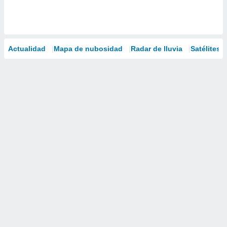
Actualidad
Mapa de nubosidad
Radar de lluvia
Satélites