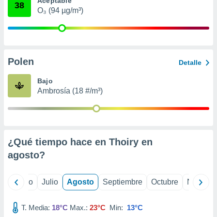
Aceptable
ados con el
38
 seleccionar
O₃ (94 µg/m³)
o.
calización
precisa e
ión mediante
Polen
Detalle
, publicidad
Bajo
dos,
Ambrosía (18 #/m³)
 publicidad
,
ón de
 desarrollo
s.
¿Qué tiempo hace en Thoiry en
tros 1199
agosto
?
ios
yo
Junio
Julio
Agosto
Septiembre
Octubre
Noviemb
T. Media:
18°C
Max.:
23°C
Min:
13°C