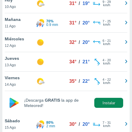
ublicidad y
9
-
29
31°
/
19°
km/h
10 Ago
do en
 mismo.
Mañana
70%
7
-
25
31°
/
20°
sultar más
0.9 mm
km/h
11 Ago
 en nuestra
 Cookies
y
Miércoles
6
-
21
ualquier
32°
/
20°
km/h
12 Ago
ento
 botón
Jueves
4
-
20
34°
/
21°
ación de
km/h
13 Ago
kies
 disponible
Viernes
4
-
22
e nuestra
35°
/
22°
km/h
14 Ago
.
IVAMENTE,
¡Descarga
GRATIS
la app de
Instalar
Meteored!
as
 a cookies
Sábado
80%
7
-
31
30°
/
20°
2 mm
km/h
15 Ago
 no aceptar