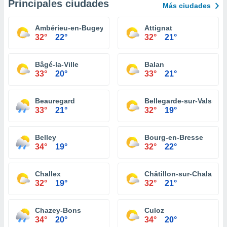
Principales ciudades
Más ciudades
Ambérieu-en-Bugey
Attignat
32°
22°
32°
21°
Bâgé-la-Ville
Balan
33°
20°
33°
21°
Beauregard
Bellegarde-sur-Valserin
33°
21°
32°
19°
Belley
Bourg-en-Bresse
34°
19°
32°
22°
Challex
Châtillon-sur-Chalaron
32°
19°
32°
21°
Chazey-Bons
Culoz
34°
20°
34°
20°