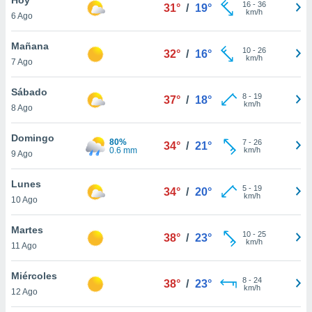
ublicidad y
16
-
36
31°
/
19°
km/h
6 Ago
do en
 mismo.
Mañana
10
-
26
32°
/
16°
sultar más
km/h
7 Ago
 en nuestra
 Cookies
y
Sábado
8
-
19
ualquier
37°
/
18°
km/h
8 Ago
ento
 botón
Domingo
80%
7
-
26
34°
/
21°
ación de
0.6 mm
km/h
9 Ago
kies
 disponible
Lunes
5
-
19
e nuestra
34°
/
20°
km/h
10 Ago
.
Martes
IVAMENTE,
10
-
25
38°
/
23°
km/h
11 Ago
as
Miércoles
8
-
24
38°
/
23°
 a cookies
km/h
12 Ago
 no aceptar