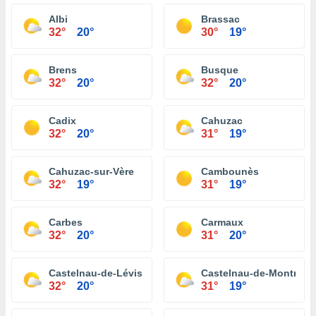
Albi
Brassac
32°
20°
30°
19°
Brens
Busque
32°
20°
32°
20°
Cadix
Cahuzac
32°
20°
31°
19°
Cahuzac-sur-Vère
Cambounès
32°
19°
31°
19°
Carbes
Carmaux
32°
20°
31°
20°
Castelnau-de-Lévis
Castelnau-de-Montmira
32°
20°
31°
19°