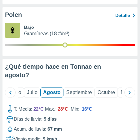
ados con el
 seleccionar
o.
Polen
Detalle
calización
Bajo
precisa e
Gramíneas (18 #/m³)
ión mediante
, publicidad
dos,
 publicidad
¿Qué tiempo hace en Tonnac en
,
agosto
?
ón de
 desarrollo
s.
yo
Junio
Julio
Agosto
Septiembre
Octubre
Noviemb
tros 1199
ios
T. Media:
22°C
Max.:
28°C
Min:
16°C
Días de lluvia:
9
días
Acum. de lluvia:
67 mm
Viento medio:
9 km/h