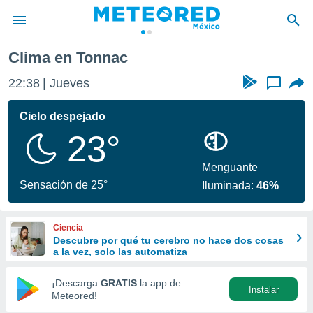
Clima en Tonnac
privacidad
22:38
Jueves
...
o de
mx
mx) ha sido
Cielo despejado
or
23°
es para
ue la
 que se
Menguante
e calidad.
Sensación de 25°
Iluminada:
46%
eder a este
ediante las
opciones:
Ciencia
Descubre por qué tu cerebro no hace dos cosas
ookies y
a la vez, solo las automatiza
e forma
¡Descarga
GRATIS
la app de
Instalar
d digital
Meteored!
ada, basada