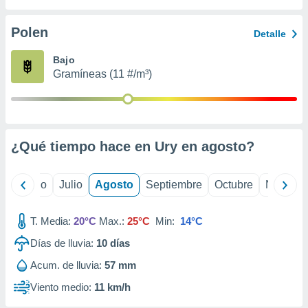
ados con el
 seleccionar
o.
Polen
Detalle
calización
Bajo
precisa e
Gramíneas (11 #/m³)
ión mediante
, publicidad
dos,
 publicidad
¿Qué tiempo hace en Ury en
agosto
?
,
ón de
 desarrollo
yo
Junio
Julio
Agosto
Septiembre
Octubre
Noviemb
s.
tros 1199
T. Media:
20°C
Max.:
25°C
Min:
14°C
ios
Días de lluvia:
10
días
Acum. de lluvia:
57 mm
Viento medio:
11 km/h