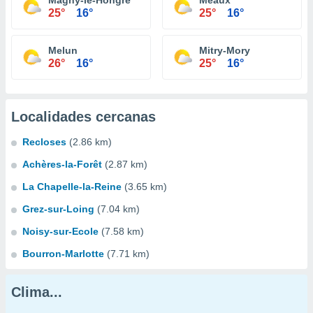
Magny-le-Hongre
Meaux
25°
16°
25°
16°
Melun
Mitry-Mory
26°
16°
25°
16°
Localidades cercanas
Recloses
(2.86 km)
Achères-la-Forêt
(2.87 km)
La Chapelle-la-Reine
(3.65 km)
Grez-sur-Loing
(7.04 km)
Noisy-sur-Ecole
(7.58 km)
Bourron-Marlotte
(7.71 km)
Clima...