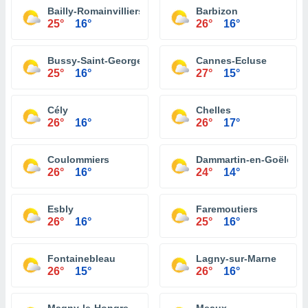
Bailly-Romainvilliers
Barbizon
25°
16°
26°
16°
Bussy-Saint-Georges
Cannes-Ecluse
25°
16°
27°
15°
Cély
Chelles
26°
16°
26°
17°
Coulommiers
Dammartin-en-Goële
26°
16°
24°
14°
Esbly
Faremoutiers
26°
16°
25°
16°
Fontainebleau
Lagny-sur-Marne
26°
15°
26°
16°