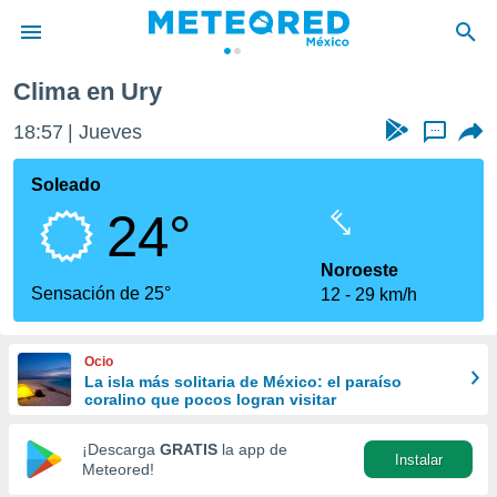
Clima en Ury
privacidad
18:57
Jueves
...
o de
mx
mx) ha sido
Soleado
or
24°
es para
ue la
 que se
Noroeste
e calidad.
Sensación de 25°
12
29 km/h
eder a este
ediante las
opciones:
Ocio
La isla más solitaria de México: el paraíso
ookies y
coralino que pocos logran visitar
e forma
¡Descarga
GRATIS
la app de
Instalar
d digital
Meteored!
ada, basada