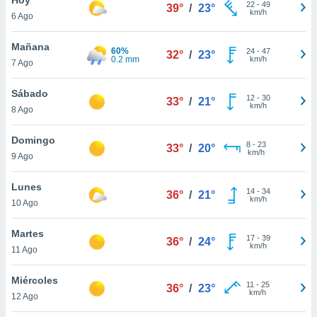
ublicidad y
22
-
49
39°
/
23°
km/h
6 Ago
do en
 mismo.
Mañana
60%
24
-
47
32°
/
23°
sultar más
0.2 mm
km/h
7 Ago
 en nuestra
 Cookies
y
Sábado
12
-
30
ualquier
33°
/
21°
km/h
8 Ago
ento
 botón
Domingo
8
-
23
33°
/
20°
ación de
km/h
9 Ago
kies
 disponible
Lunes
14
-
34
e nuestra
36°
/
21°
km/h
10 Ago
.
Martes
IVAMENTE,
17
-
39
36°
/
24°
km/h
11 Ago
as
Miércoles
11
-
25
36°
/
23°
 a cookies
km/h
12 Ago
 no aceptar