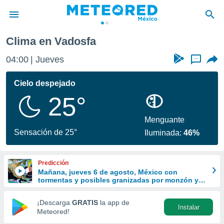
Clima en Vadosfa
privacidad
04:00
Jueves
...
o de
mx
mx) ha sido
Cielo despejado
or
25°
es para
ue la
 que se
Menguante
e calidad.
Sensación de 25°
Iluminada:
46%
eder a este
ediante las
opciones:
Predicción
Mañana, jueves 6 de agosto, México con
ookies y
tormentas y posibles granizadas por monzón y
e forma
ondas tropicales
¡Descarga
GRATIS
la app de
Instalar
d digital
Meteored!
ada, basada