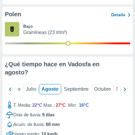
ados con el
 seleccionar
o.
Polen
Detalle
calización
Bajo
precisa e
Gramíneas (23 #/m³)
ión mediante
, publicidad
dos,
 publicidad
¿Qué tiempo hace en Vadosfa en
,
agosto
?
ón de
 desarrollo
s.
yo
Junio
Julio
Agosto
Septiembre
Octubre
Noviemb
tros 1199
ios
T. Media:
22°C
Max.:
27°C
Min:
16°C
Días de lluvia:
9
días
Acum. de lluvia:
68 mm
Viento medio:
10 km/h