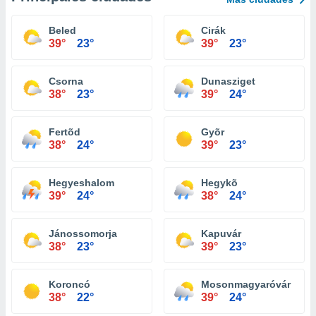
Beled
Cirák
39°
23°
39°
23°
Csorna
Dunasziget
38°
23°
39°
24°
Fertõd
Gyõr
38°
24°
39°
23°
Hegyeshalom
Hegykõ
39°
24°
38°
24°
Jánossomorja
Kapuvár
38°
23°
39°
23°
Koroncó
Mosonmagyaróvár
38°
22°
39°
24°