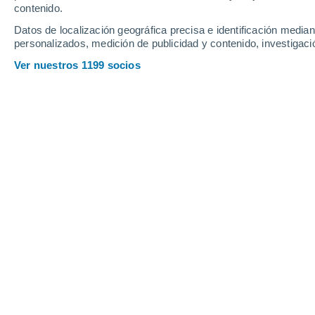
contenido.
16
-
38
km/h
16
-
34
km/h
12
16
-
30
km/h
Datos de localización geográfica precisa e identificación mediant
personalizados, medición de publicidad y contenido, investigació
Tiempo en Villa Tomarchio - MD hoy
,
Ver nuestros 1199 socios
Lluvia débil
60%
28°
17:00
0.3 mm
Sensación T.
32°
Nubes y claros
28°
18:00
Sensación T.
32°
Lluvia débil
30%
27°
19:00
0.2 mm
Sensación T.
31°
Nubes y claros
26°
20:00
Sensación T.
28°
Nubes y claros
25°
21:00
Sensación T.
26°