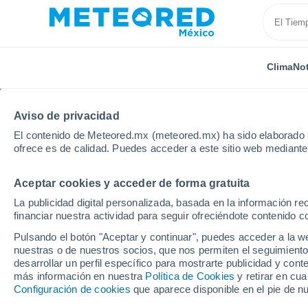
Clima
Not
Aviso de privacidad
El contenido de Meteored.mx (meteored.mx) ha sido elaborado p
ofrece es de calidad. Puedes acceder a este sitio web mediante
Aceptar cookies y acceder de forma gratuita
Inicio
Estados Unidos
Estado de Maryland
Vill
La publicidad digital personalizada, basada en la información r
financiar nuestra actividad para seguir ofreciéndote contenido c
Clima en Villa Tomarch
Pulsando el botón "Aceptar y continuar", puedes acceder a la w
nuestras o de nuestros socios, que nos permiten el seguimiento
18:24
Jueves
desarrollar un perfil específico para mostrarte publicidad y co
más información en nuestra
Política de Cookies
y retirar en cu
Configuración de cookies
que aparece disponible en el pie de n
Nubes y claros