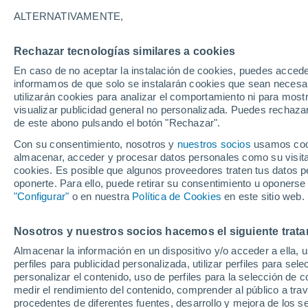
28°
ALTERNATIVAMENTE,
Rechazar tecnologías similares a cookies
Oeste
En caso de no aceptar la instalación de cookies, puedes accede
Sensación de 32°
6
-
17 km/
informamos de que solo se instalarán cookies que sean necesari
utilizarán cookies para analizar el comportamiento ni para most
visualizar publicidad general no personalizada. Puedes rechazar
de este abono pulsando el botón "Rechazar".
Clima 1 - 7 días
Por hora
Actualidad
Mapa de lluvi
Con su consentimiento, nosotros y
nuestros socios
usamos cooki
almacenar, acceder y procesar datos personales como su visita e
cookies. Es posible que algunos proveedores traten tus datos pe
oponerte. Para ello, puede retirar su consentimiento u oponerse
Mañana
Sábado
D
Hoy
"Configurar"
o en nuestra
Política de Cookies
en este sitio web.
7 Ago
8 Ago
6 Ago
Nosotros y nuestros socios hacemos el siguiente trata
Almacenar la información en un dispositivo y/o acceder a ella, 
80%
80%
90%
perfiles para publicidad personalizada, utilizar perfiles para sele
2.5 mm
1.8 mm
1.4 mm
personalizar el contenido, uso de perfiles para la selección de c
30°
/
21°
31°
/
21°
31°
/
22°
medir el rendimiento del contenido, comprender al público a tra
procedentes de diferentes fuentes, desarrollo y mejora de los se