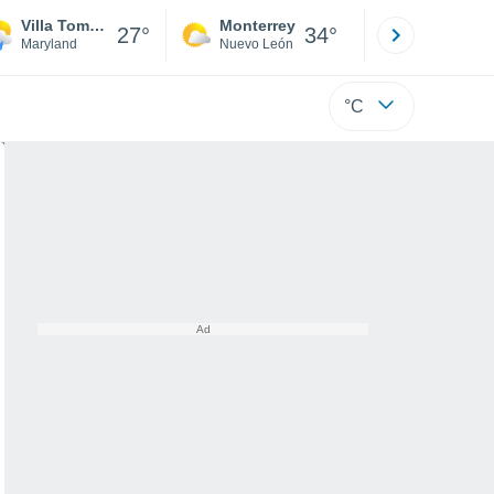
Villa Tomarchio
Monterrey
Mexicali
27°
34°
Maryland
Nuevo León
Baja C
°C