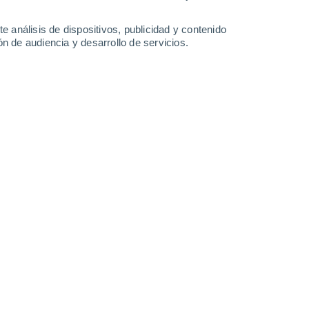
-
27
km/h
14
-
40
km/h
21
-
53
km/h
17
-
45
km/h
e análisis de dispositivos, publicidad y contenido
n de audiencia y desarrollo de servicios.
 6 de agosto
Suroeste
3 Medio
8
-
29 km/h
FPS:
6-10
Oeste
1 Bajo
6
-
17 km/h
FPS:
no
Suroeste
0 Bajo
8
-
16 km/h
FPS:
no
Sur
0 Bajo
9
-
15 km/h
FPS:
no
Sur
0 Bajo
6
-
15 km/h
FPS:
no