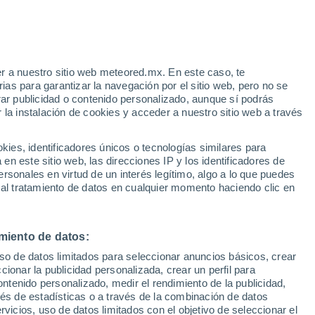
r a nuestro sitio web meteored.mx. En este caso, te
h
as para garantizar la navegación por el sitio web, pero no se
rar publicidad o contenido personalizado, aunque sí podrás
 la instalación de cookies y acceder a nuestro sitio web a través
a
Radar de lluvia
Satélites
Modelos
es, identificadores únicos o tecnologías similares para
n este sitio web, las direcciones IP y los identificadores de
rsonales en virtud de un interés legítimo, algo a lo que puedes
 al tratamiento de datos en cualquier momento haciendo clic en
omingo
Lunes
Martes
Miércoles
9 Ago
10 Ago
11 Ago
12 Ago
miento de datos:
uso de datos limitados para seleccionar anuncios básicos, crear
70%
80%
ccionar la publicidad personalizada, crear un perfil para
1.1 mm
4.4 mm
ontenido personalizado, medir el rendimiento de la publicidad,
31°
/
21°
33°
/
21°
35°
/
22°
30°
/
21°
vés de estadísticas o a través de la combinación de datos
rvicios, uso de datos limitados con el objetivo de seleccionar el