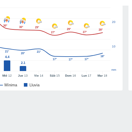
20
30°
30°
29°
29°
28°
27°
27°
10
21°
21°
20°
18°
4.4
17°
17°
17°
2.1
mm
Mié
12
Jue
13
Vie
14
Sáb
15
Dom
16
Lun
17
Mar
18
Mínima
Lluvia