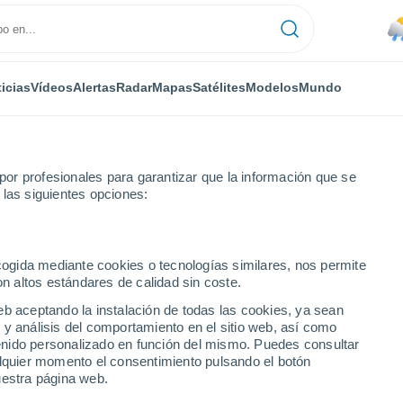
icias
Vídeos
Alertas
Radar
Mapas
Satélites
Modelos
Mundo
or profesionales para garantizar que la información que se
 las siguientes opciones:
a Tomarchio
ecogida mediante cookies o tecnologías similares, nos permite
on altos estándares de calidad sin coste.
io - MD
eb aceptando la instalación de todas las cookies, ya sean
 y análisis del comportamiento en el sitio web, así como
...
ntenido personalizado en función del mismo. Puedes consultar
alquier momento el consentimiento pulsando el botón
Por hora
uestra página web.
Lluvias débiles en las próximas
horas