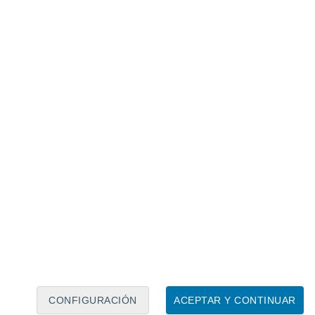
Calendario lunar
Lun
Mar
Mié
Jue
Vie
Sáb
Dom
6
7
8
9
10
11
12
13
14
15
16
17
18
19
CONFIGURACIÓN
ACEPTAR Y CONTINUAR
30