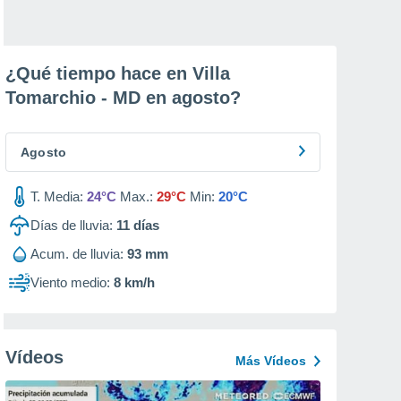
¿Qué tiempo hace en Villa
Tomarchio - MD en
agosto
?
Agosto
T. Media:
24°C
Max.:
29°C
Min:
20°C
Días de lluvia:
11
días
Acum. de lluvia:
93 mm
Viento medio:
8 km/h
Vídeos
Más Vídeos