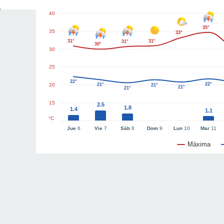
40
35°
35
33°
31°
31°
31°
30°
30
25
22°
22°
20
21°
21°
21°
21°
15
2.5
1.8
1.4
1.1
°C
Jue
6
Vie
7
Sáb
8
Dom
9
Lun
10
Mar
11
Máxima