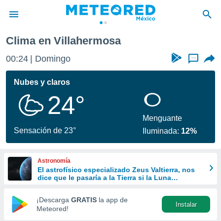
Clima en Villahermosa
privacidad
00:24
Domingo
...
o de
mx
mx) ha sido
Nubes y claros
or
24°
es para
ue la
 que se
Menguante
e calidad.
Sensación de 23°
Iluminada:
12%
eder a este
ediante las
opciones:
Astronomía
El astrofísico especializado Zeus Valtierra, nos
ookies y
dice que le pasaría a la Tierra si la Luna
e forma
desapareciera
¡Descarga
GRATIS
la app de
Instalar
d digital
Meteored!
ada, basada