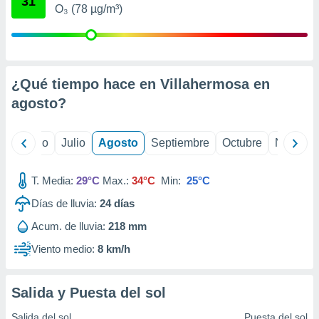
31
ados con el
O₃ (78 µg/m³)
 seleccionar
o.
calización
precisa e
ión mediante
¿Qué tiempo hace en Villahermosa en
agosto
?
, publicidad
dos,
yo
Junio
Julio
Agosto
Septiembre
Octubre
Noviemb
 publicidad
,
ón de
T. Media:
29°C
Max.:
34°C
Min:
25°C
 desarrollo
s.
Días de lluvia:
24
días
tros 1199
Acum. de lluvia:
218 mm
ios
Viento medio:
8 km/h
Salida y Puesta del sol
Salida del sol
Puesta del sol