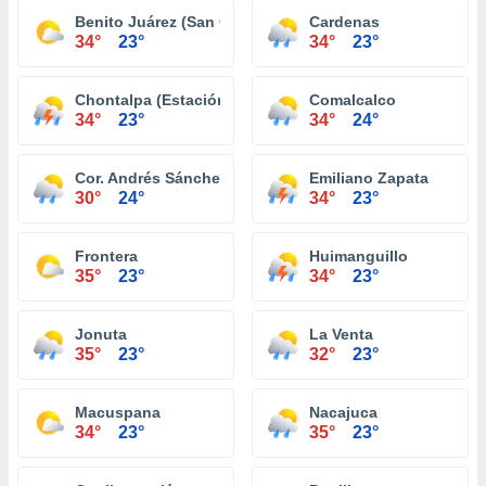
Benito Juárez (San Carlos)
Cardenas
34°
23°
34°
23°
Chontalpa (Estación Chontalpa)
Comalcalco
34°
23°
34°
24°
Cor. Andrés Sánchez Magallanes
Emiliano Zapata
30°
24°
34°
23°
Frontera
Huimanguillo
35°
23°
34°
23°
Jonuta
La Venta
35°
23°
32°
23°
Macuspana
Nacajuca
34°
23°
35°
23°