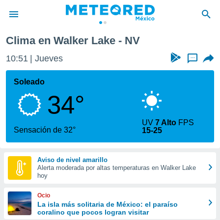
Clima en Walker Lake - NV
privacidad
10:51
Jueves
...
o de
mx
mx) ha sido
Soleado
or
34°
es para
ue la
 que se
UV
7 Alto
FPS
e calidad.
Sensación de 32°
15-25
eder a este
ediante las
opciones:
Aviso de nivel amarillo
Alerta moderada por altas temperaturas en Walker Lake
ookies y
hoy
e forma
Ocio
d digital
La isla más solitaria de México: el paraíso
coralino que pocos logran visitar
ada, basada