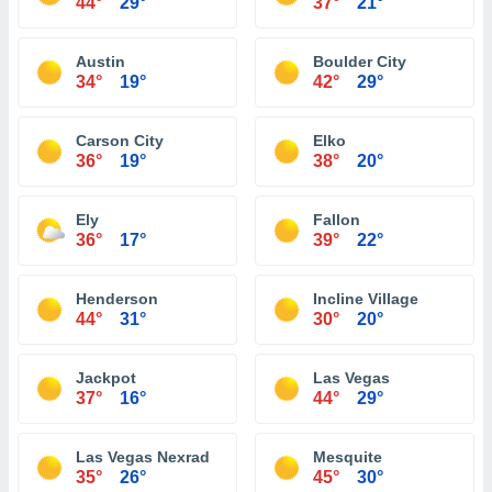
44°
29°
37°
21°
Austin
Boulder City
34°
19°
42°
29°
Carson City
Elko
36°
19°
38°
20°
Ely
Fallon
36°
17°
39°
22°
Henderson
Incline Village
44°
31°
30°
20°
Jackpot
Las Vegas
37°
16°
44°
29°
Las Vegas Nexrad
Mesquite
35°
26°
45°
30°