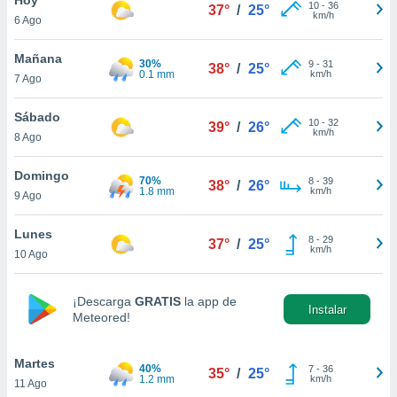
ublicidad y
10
-
36
37°
/
25°
km/h
6 Ago
do en
 mismo.
Mañana
30%
9
-
31
38°
/
25°
sultar más
0.1 mm
km/h
7 Ago
 en nuestra
 Cookies
y
Sábado
10
-
32
ualquier
39°
/
26°
km/h
8 Ago
ento
 botón
Domingo
70%
8
-
39
38°
/
26°
ación de
1.8 mm
km/h
9 Ago
kies
 disponible
Lunes
8
-
29
e nuestra
37°
/
25°
km/h
10 Ago
.
IVAMENTE,
¡Descarga
GRATIS
la app de
Instalar
Meteored!
as
 a cookies
Martes
40%
7
-
36
35°
/
25°
1.2 mm
km/h
11 Ago
 no aceptar