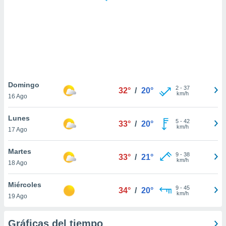
ste abono
 botón
.
nto,
cios
kies,
Domingo
2
-
37
ores únicos
32°
/
20°
km/h
16 Ago
as similares
nar,
Lunes
rocesar
5
-
42
33°
/
20°
km/h
onales como
17 Ago
 este sitio
recciones IP
Martes
9
-
38
33°
/
21°
ficadores de
km/h
18 Ago
 posible
s
Miércoles
 traten tus
9
-
45
34°
/
20°
km/h
nales en
19 Ago
 interés
go a lo que
Gráficas del tiempo
nerte. Para