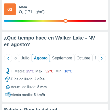
ados con el
 seleccionar
Mala
63
o.
O₃ (171 µg/m³)
calización
precisa e
ión mediante
, publicidad
¿Qué tiempo hace en Walker Lake - NV
en
agosto
?
dos,
 publicidad
,
yo
Junio
Julio
Agosto
Septiembre
Octubre
Noviemb
ón de
 desarrollo
s.
T. Media:
25°C
Max.:
32°C
Min:
18°C
tros 1199
Días de lluvia:
2
días
ios
Acum. de lluvia:
8 mm
Viento medio:
5 km/h
Salida y Puesta del sol