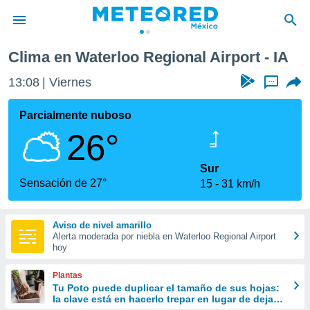
rport
Clima en Waterloo Regional Airport - IA
privacidad
13:08
Viernes
...
o de
mx
mx) ha sido
Parcialmente nuboso
or
26°
es para
ue la
 que se
Sur
e calidad.
Sensación de 27°
15
31 km/h
eder a este
ediante las
opciones:
Aviso de nivel amarillo
Alerta moderada por niebla en Waterloo Regional Airport
ookies y
hoy
e forma
Plantas
d digital
Tu Poto puede duplicar el tamaño de sus hojas:
la clave está en hacerlo trepar en lugar de dejarlo
ada, basada