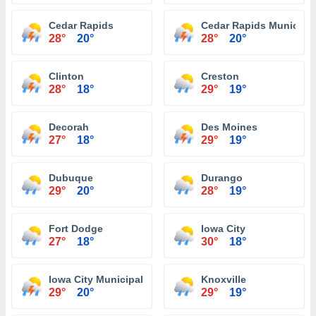
Cedar Rapids
Cedar Rapids Municipal
28°
20°
28°
20°
Clinton
Creston
28°
18°
29°
19°
Decorah
Des Moines
27°
18°
29°
19°
Dubuque
Durango
29°
20°
28°
19°
Fort Dodge
Iowa City
27°
18°
30°
18°
Iowa City Municipal Airport
Knoxville
29°
20°
29°
19°