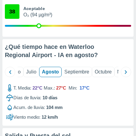
ados con el
 seleccionar
Aceptable
38
o.
O₃ (94 µg/m³)
calización
precisa e
ión mediante
, publicidad
¿Qué tiempo hace en Waterloo
Regional Airport - IA en
agosto
?
dos,
 publicidad
,
yo
Junio
Julio
Agosto
Septiembre
Octubre
Noviemb
ón de
 desarrollo
s.
T. Media:
22°C
Max.:
27°C
Min:
17°C
tros 1199
Días de lluvia:
10
días
ios
Acum. de lluvia:
104 mm
Viento medio:
12 km/h
Salida y Puesta del sol