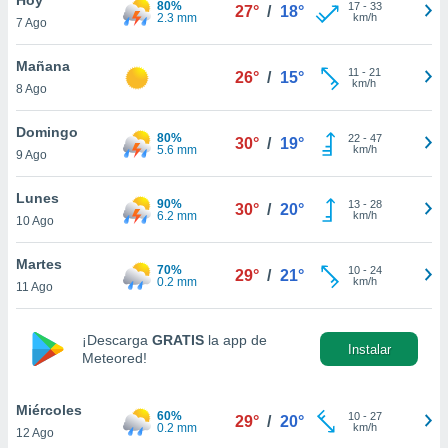
80%
ublicidad y
17
-
33
27°
/
18°
2.3 mm
km/h
7 Ago
do en
 mismo.
Mañana
11
-
21
26°
/
15°
sultar más
km/h
8 Ago
 en nuestra
 Cookies
y
Domingo
80%
22
-
47
ualquier
30°
/
19°
5.6 mm
km/h
9 Ago
ento
 botón
Lunes
90%
13
-
28
30°
/
20°
ación de
6.2 mm
km/h
10 Ago
kies
 disponible
Martes
70%
10
-
24
e nuestra
29°
/
21°
0.2 mm
km/h
11 Ago
.
IVAMENTE,
¡Descarga
GRATIS
la app de
Instalar
Meteored!
as
 a cookies
Miércoles
60%
10
-
27
29°
/
20°
0.2 mm
km/h
12 Ago
 no aceptar