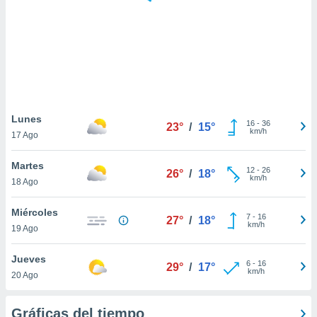
ste abono
 botón
.
nto,
cios
kies,
Lunes
16
-
36
ores únicos
23°
/
15°
km/h
17 Ago
as similares
nar,
Martes
rocesar
12
-
26
26°
/
18°
km/h
onales como
18 Ago
 este sitio
recciones IP
Miércoles
7
-
16
27°
/
18°
ficadores de
km/h
19 Ago
 posible
s
Jueves
 traten tus
6
-
16
29°
/
17°
km/h
nales en
20 Ago
 interés
go a lo que
Gráficas del tiempo
nerte. Para