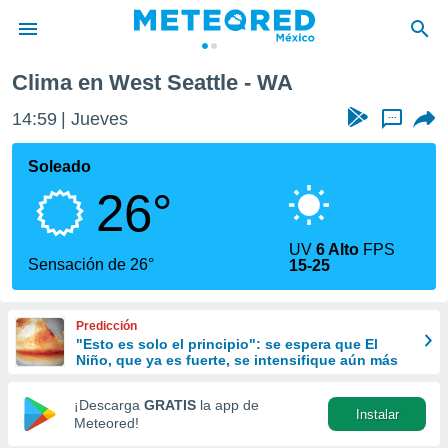
Clima en West Seattle - WA
privacidad
14:59
Jueves
...
o de
mx
mx) ha sido
Soleado
or
26°
es para
ue la
 que se
UV
6 Alto
FPS
e calidad.
Sensación de 26°
15-25
eder a este
ediante las
opciones:
Predicción
"Esto es solo el principio": se espera que El
ookies y
Niño, que ya es fuerte, se intensifique aún más
e forma
¡Descarga
GRATIS
la app de
Instalar
d digital
Meteored!
ada, basada