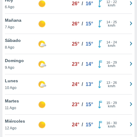
ublicidad y
12
-
22
26°
/
16°
km/h
6 Ago
do en
 mismo.
Mañana
14
-
25
26°
/
15°
sultar más
km/h
7 Ago
 en nuestra
 Cookies
y
Sábado
14
-
24
ualquier
25°
/
15°
km/h
8 Ago
ento
 botón
Domingo
16
-
29
23°
/
14°
ación de
km/h
9 Ago
kies
 disponible
Lunes
13
-
26
e nuestra
24°
/
13°
km/h
10 Ago
.
Martes
IVAMENTE,
15
-
29
23°
/
15°
km/h
11 Ago
as
Miércoles
16
-
30
24°
/
15°
 a cookies
km/h
12 Ago
 no aceptar