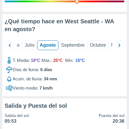
ados con el
 seleccionar
o.
calización
¿Qué tiempo hace en West Seattle - WA
precisa e
en
agosto
?
ión mediante
, publicidad
yo
Junio
Julio
Agosto
Septiembre
Octubre
Noviemb
dos,
 publicidad
T. Media:
19°C
Max.:
25°C
Min:
15°C
,
Días de lluvia:
6
días
ón de
 desarrollo
Acum. de lluvia:
34 mm
s.
Viento medio:
7 km/h
tros 1199
ios
Salida y Puesta del sol
Salida del sol
Puesta del sol
05:53
20:36