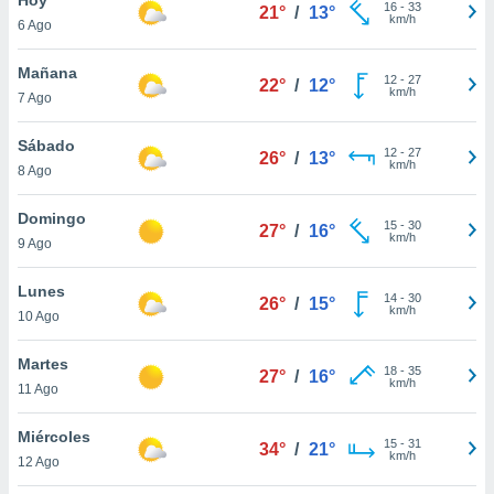
ublicidad y
16
-
33
21°
/
13°
km/h
6 Ago
do en
 mismo.
Mañana
12
-
27
22°
/
12°
sultar más
km/h
7 Ago
 en nuestra
 Cookies
y
Sábado
12
-
27
ualquier
26°
/
13°
km/h
8 Ago
ento
 botón
Domingo
15
-
30
27°
/
16°
ación de
km/h
9 Ago
kies
 disponible
Lunes
14
-
30
e nuestra
26°
/
15°
km/h
10 Ago
.
Martes
IVAMENTE,
18
-
35
27°
/
16°
km/h
11 Ago
as
Miércoles
15
-
31
34°
/
21°
 a cookies
km/h
12 Ago
 no aceptar