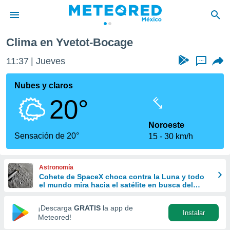
Clima en Yvetot-Bocage
privacidad
11:37
Jueves
...
o de
mx
mx) ha sido
Nubes y claros
or
20°
es para
ue la
 que se
Noroeste
e calidad.
Sensación de 20°
15
30 km/h
eder a este
ediante las
opciones:
Astronomía
Cohete de SpaceX choca contra la Luna y todo
ookies y
el mundo mira hacia el satélite en busca del
e forma
cráter
¡Descarga
GRATIS
la app de
Instalar
d digital
Meteored!
ada, basada