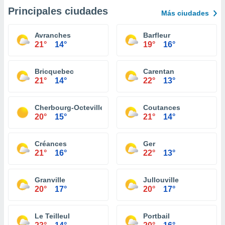
Principales ciudades
Más ciudades
Avranches
Barfleur
21°
14°
19°
16°
Bricquebec
Carentan
21°
14°
22°
13°
Cherbourg-Octeville
Coutances
20°
15°
21°
14°
Créances
Ger
21°
16°
22°
13°
Granville
Jullouville
20°
17°
20°
17°
Le Teilleul
Portbail