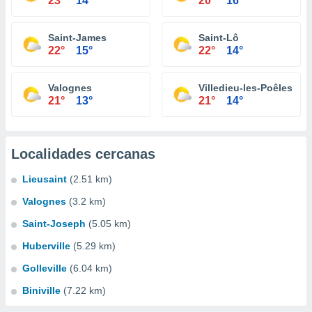
23°
14°
20°
16°
Saint-James
Saint-Lô
22°
15°
22°
14°
Valognes
Villedieu-les-Poêles
21°
13°
21°
14°
Localidades cercanas
Lieusaint
(2.51 km)
Valognes
(3.2 km)
Saint-Joseph
(5.05 km)
Huberville
(5.29 km)
Golleville
(6.04 km)
Biniville
(7.22 km)