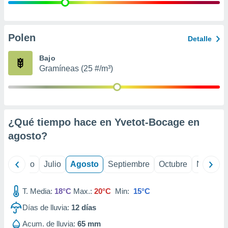
ados con el
 seleccionar
o.
calización
Polen
Detalle
precisa e
ión mediante
Bajo
Gramíneas (25 #/m³)
, publicidad
dos,
 publicidad
,
¿Qué tiempo hace en Yvetot-Bocage en
ón de
 desarrollo
agosto
?
s.
tros 1199
yo
Junio
Julio
Agosto
Septiembre
Octubre
Noviemb
ios
T. Media:
18°C
Max.:
20°C
Min:
15°C
Días de lluvia:
12
días
Acum. de lluvia:
65 mm