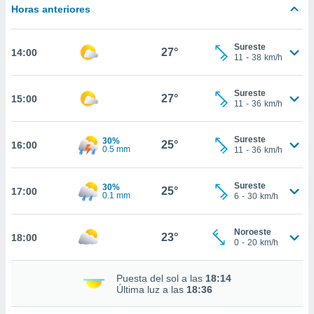
nos permite
Horas anteriores
estra
ara seguir
e contenido
Sureste
ACEPTAR
27°
14:00
stándares
11
-
38
km/h
Y
sin coste.
CONTINUAR
 botón
Sureste
27°
15:00
11
-
36
km/h
continuar",
CONFIGURACIÓN
der a la
ndo la
Sureste
30%
25°
16:00
 de todas
0.5 mm
11
-
36
km/h
, ya sean
de nuestros
 nos
Sureste
30%
25°
17:00
0.1 mm
6
-
30
km/h
 y análisis
tamiento en
Noroeste
23°
18:00
b, así como
0
-
20
km/h
un perfil
para
Puesta del sol a las
18:14
ublicidad y
Última luz a las
18:36
do en