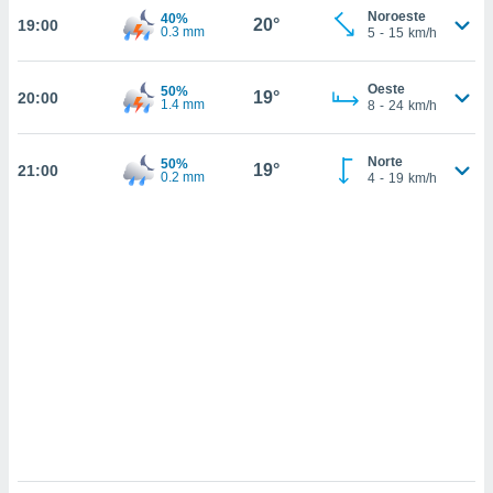
 mismo.
Noroeste
40%
20°
19:00
sultar más
0.3 mm
5
-
15
km/h
 en nuestra
 Cookies
y
Oeste
ualquier
50%
19°
20:00
1.4 mm
8
-
24
km/h
ento
 botón
Norte
50%
19°
21:00
ación de
0.2 mm
4
-
19
km/h
kies
 disponible
e nuestra
.
IVAMENTE,
as
 a cookies
 no aceptar
ón de
uedes
uestro sitio