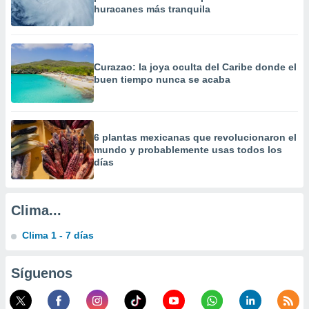
a
huracanes más tranquila
 la
da, crear un
personalizar
Curazao: la joya oculta del Caribe donde el
o, uso de
buen tiempo nunca se acaba
a la
e contenido
do, medir el
 de la
6 plantas mexicanas que revolucionaron el
medir el
mundo y probablemente usas todos los
 del
días
 comprender
 través de
s o a través
nación de
Clima...
edentes de
fuentes,
Clima 1 - 7 días
y mejora de
os, uso de
ados con el
Síguenos
 seleccionar
o.