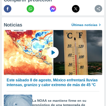
 de datos
er momento
ic en
o en
Noticias
Últimas noticias
 Cookies
en
eb.
y
socios
el
to de
la
 en un
 y/o acceder
Este sábado 8 de agosto, México enfrentará lluvias
 de datos
intensas, granizo y calor extremo de más de 45 °C
ara
 anuncios
ar perfiles
idad
La NOAA se mantiene firme en su
a, utilizar
pronóstico de una temporada de