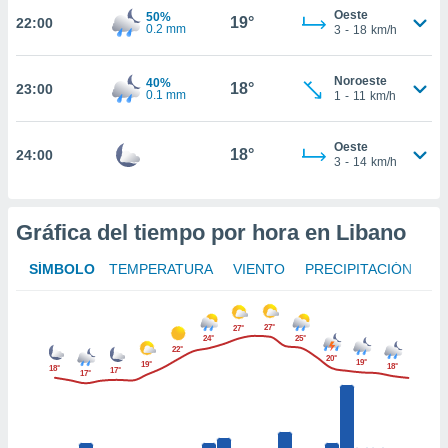
ed.mx. En
Oeste
50%
19°
22:00
te
0.2 mm
3
-
18
km/h
 de que
talarán
Noroeste
e sean
40%
18°
23:00
0.1 mm
1
-
11
km/h
para
a
por el sitio
Oeste
18°
24:00
o se
3
-
14
km/h
cookies para
nto ni para
Gráfica del tiempo por hora en Libano
licidad o
SÍMBOLO
TEMPERATURA
VIENTO
PRECIPITACIÓN
ado, aunque
sualizar
general no
ada. Puedes
27°
27°
24°
25°
 instalación
22°
20°
19°
y acceder a
19°
18°
18°
17°
17°
io web a
ste abono
 botón
.