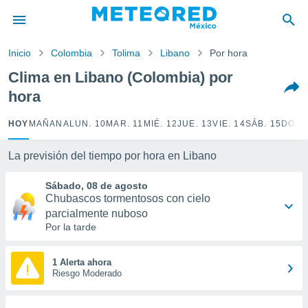
privacidad
o de
Inicio
Colombia
Tolima
Libano
Por hora
mx
mx) ha sido
Clima en Libano (Colombia) por
or
hora
es para
ue la
 que se
HOY
MAÑANA
LUN. 10
MAR. 11
MIÉ. 12
JUE. 13
VIE. 14
SÁB. 15
DOM.
e calidad.
eder a este
La previsión del tiempo por hora en Libano
ediante las
opciones:
Sábado, 08 de agosto
Chubascos tormentosos con cielo
ookies y
parcialmente nuboso
e forma
Por la tarde
d digital
ada, basada
1 Alerta ahora
mación
Riesgo Moderado
ediante
ecnologías