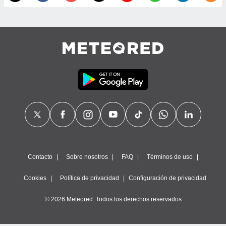
calización
precisa e
ión mediante
, publicidad
dos,
 publicidad
,
ón de
 desarrollo
s.
tros 1199
ios
Contacto
Sobre nosotros
FAQ
Términos de uso
Cookies
Política de privacidad
Configuración de privacidad
© 2026 Meteored. Todos los derechos reservados