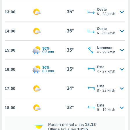
nos permite
estra
Oeste
35°
13:00
ara seguir
6
-
28
km/h
e contenido
ACEPTAR
stándares
Y
Oeste
sin coste.
36°
14:00
CONTINUAR
6
-
30
km/h
 botón
continuar",
CONFIGURACIÓN
Noroeste
30%
der a la
35°
15:00
0.2 mm
4
-
29
km/h
ndo la
 de todas
, ya sean
Este
30%
35°
16:00
0.1 mm
de nuestros
4
-
27
km/h
 nos
Este
 y análisis
34°
17:00
8
-
22
km/h
tamiento en
b, así como
un perfil
Este
32°
18:00
6
-
19
km/h
para
ublicidad y
Puesta del sol a las
18:13
do en
Última luz a las
18:35