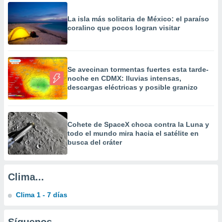
a
 la
La isla más solitaria de México: el paraíso
coralino que pocos logran visitar
da, crear un
personalizar
o, uso de
a la
Se avecinan tormentas fuertes esta tarde-
e contenido
noche en CDMX: lluvias intensas,
do, medir el
descargas eléctricas y posible granizo
 de la
medir el
 del
 comprender
Cohete de SpaceX choca contra la Luna y
 través de
todo el mundo mira hacia el satélite en
s o a través
busca del cráter
nación de
edentes de
fuentes,
Clima...
y mejora de
os, uso de
ados con el
Clima 1 - 7 días
 seleccionar
o.