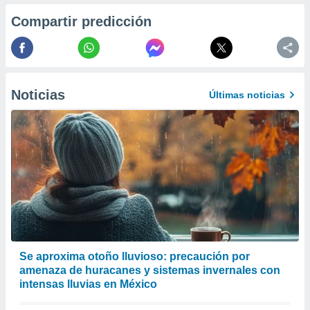
 de datos
Compartir predicción
er momento
ic en
o en
 Cookies
en
eb.
Noticias
Últimas noticias
y
socios
el
to de
la
 en un
 y/o acceder
 de datos
ara
Se aproxima otoño lluvioso: precaución por
 anuncios
amenaza de huracanes y sistemas invernales con
ar perfiles
intensas lluvias en México
idad
a, utilizar