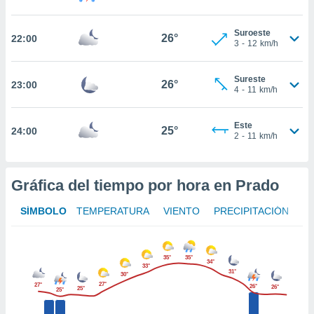
ed.mx. En
te
 de que
Suroeste
26°
22:00
3
-
12
km/h
talarán
e sean
para
Sureste
26°
a
23:00
4
-
11
km/h
por el sitio
o se
cookies para
Este
25°
24:00
2
-
11
km/h
nto ni para
licidad o
Gráfica del tiempo por hora en Prado
ado, aunque
sualizar
SÍMBOLO
TEMPERATURA
VIENTO
PRECIPITACIÓN
general no
ada. Puedes
 instalación
y acceder a
35°
35°
34°
33°
io web a
31°
30°
ste abono
27°
27°
26°
26°
25°
25°
 botón
.