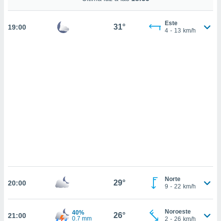
 mismo.
sultar más
 en nuestra
Este
31°
19:00
4
-
13
km/h
 Cookies
y
ualquier
ento
 botón
ación de
kies
 disponible
e nuestra
.
IVAMENTE,
as
 a cookies
Norte
29°
20:00
 no aceptar
9
-
22
km/h
ón de
uedes
Noroeste
40%
uestro sitio
26°
21:00
0.7 mm
2
-
26
km/h