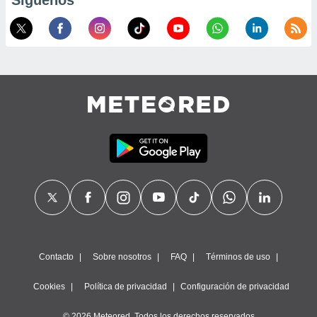
Síguenos
calización
precisa e
ión mediante
, publicidad
dos,
 publicidad
,
ón de
 desarrollo
s.
tros 1199
ios
Contacto
Sobre nosotros
FAQ
Términos de uso
Cookies
Política de privacidad
Configuración de privacidad
© 2026 Meteored. Todos los derechos reservados