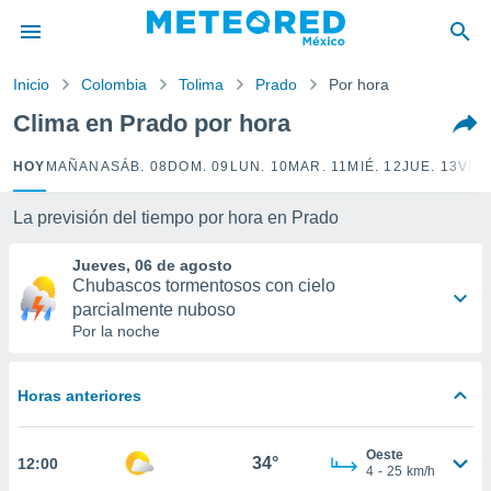
privacidad
o de
Inicio
Colombia
Tolima
Prado
Por hora
mx
mx) ha sido
Clima en Prado por hora
or
es para
HOY
MAÑANA
SÁB. 08
DOM. 09
LUN. 10
MAR. 11
MIÉ. 12
JUE. 13
VIE.
ue la
 que se
e calidad.
La previsión del tiempo por hora en Prado
eder a este
ediante las
Jueves, 06 de agosto
opciones:
Chubascos tormentosos con cielo
parcialmente nuboso
ookies y
Por la noche
e forma
d digital
Horas anteriores
ada, basada
mación
Oeste
ediante
34°
12:00
4
-
25
km/h
ecnologías