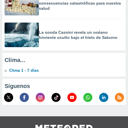
consecuencias catastróficas para nuestra
a
salud
 la
da, crear un
personalizar
o, uso de
La sonda Cassini revela un océano
a la
hirviente oculto bajo el hielo de Saturno
e contenido
do, medir el
 de la
medir el
Clima...
 del
 comprender
Clima 1 - 7 días
 través de
s o a través
nación de
Síguenos
edentes de
fuentes,
y mejora de
os, uso de
ados con el
 seleccionar
o.