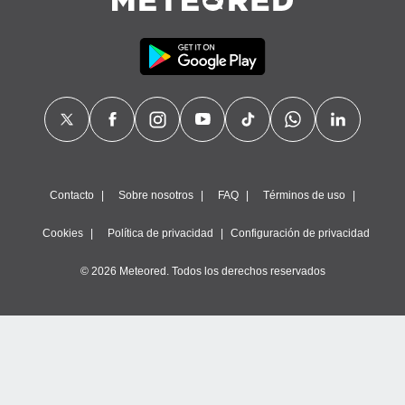
calización
precisa e
ión mediante
, publicidad
dos,
 publicidad
,
ón de
 desarrollo
Contacto
Sobre nosotros
FAQ
Términos de uso
s.
tros 1199
Cookies
Política de privacidad
Configuración de privacidad
ios
© 2026 Meteored. Todos los derechos reservados