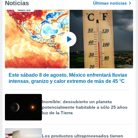
Noticias
Últimas noticias
 de datos
er momento
ic en
o en
 Cookies
en
eb.
y
socios
el
Este sábado 8 de agosto, México enfrentará lluvias
to de
intensas, granizo y calor extremo de más de 45 °C
la
 en un
 y/o acceder
Increíble: descubierto un planeta
 de datos
potencialmente habitable a sólo 25 años
ara
luz de la Tierra
 anuncios
ar perfiles
idad
Los productos ultraprocesados ​​tienen
a, utilizar