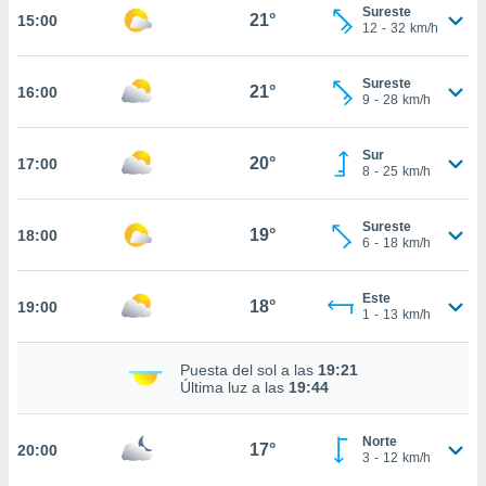
nos permite
Sureste
21°
15:00
estra
12
-
32
km/h
ara seguir
e contenido
ACEPTAR
Sureste
stándares
21°
16:00
Y
9
-
28
km/h
sin coste.
CONTINUAR
 botón
Sur
20°
17:00
continuar",
CONFIGURACIÓN
8
-
25
km/h
der a la
ndo la
 de todas
Sureste
19°
18:00
6
-
18
km/h
, ya sean
de nuestros
 nos
Este
18°
19:00
1
-
13
km/h
 y análisis
tamiento en
Puesta del sol a las
19:21
b, así como
Última luz a las
19:44
un perfil
para
ublicidad y
Norte
17°
20:00
3
-
12
km/h
do en