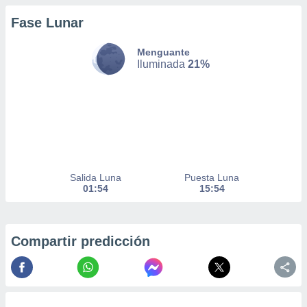
Fase Lunar
nto,
Menguante
cios
Iluminada
21%
kies,
ores únicos
as similares
nar,
rocesar
onales como
 este sitio
recciones IP
ficadores de
Salida Luna
Puesta Luna
 posible
01:54
15:54
s
 traten tus
nales en
 interés
Compartir predicción
go a lo que
nerte. Para
retirar su
ento u