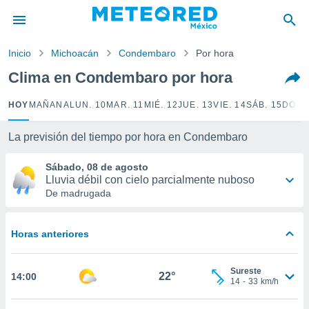
privacidad
o de
Inicio
Michoacán
Condembaro
Por hora
mx
mx) ha sido
Clima en Condembaro por hora
or
es para
HOY
MAÑANA
LUN. 10
MAR. 11
MIÉ. 12
JUE. 13
VIE. 14
SÁB. 15
DOM.
ue la
 que se
e calidad.
La previsión del tiempo por hora en Condembaro
eder a este
ediante las
Sábado, 08 de agosto
opciones:
Lluvia débil con cielo parcialmente nuboso
De madrugada
ookies y
e forma
Horas anteriores
d digital
ada, basada
Sureste
mación
22°
14:00
14
-
33
km/h
ediante
ecnologías