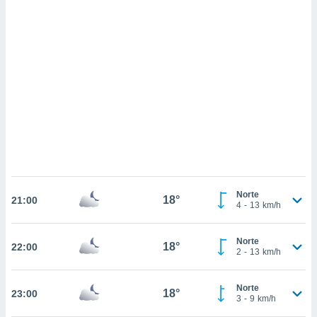
 mismo.
sultar más
 en nuestra
 Cookies
y
ualquier
ento
 botón
ación de
kies
 disponible
e nuestra
.
IVAMENTE,
Norte
18°
21:00
4
-
13
km/h
as
Norte
18°
22:00
 a cookies
2
-
13
km/h
 no aceptar
ón de
Norte
18°
23:00
uedes
3
-
9
km/h
uestro sitio