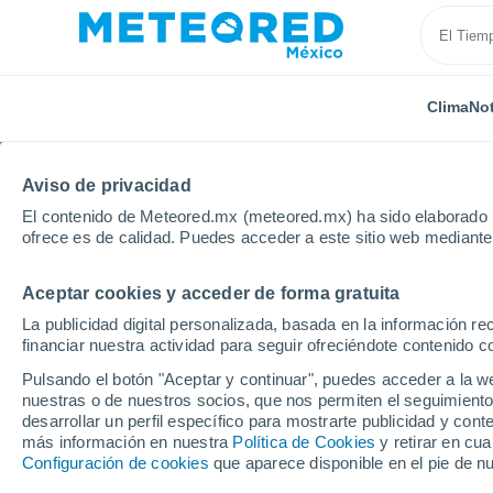
Clima
Not
Aviso de privacidad
El contenido de Meteored.mx (meteored.mx) ha sido elaborado p
ofrece es de calidad. Puedes acceder a este sitio web mediante
Aceptar cookies y acceder de forma gratuita
Inicio
Croacia
Koprivnica-Križevci
Podravske Se
La publicidad digital personalizada, basada en la información r
financiar nuestra actividad para seguir ofreciéndote contenido c
Clima en Podravske Se
Pulsando el botón "Aceptar y continuar", puedes acceder a la w
nuestras o de nuestros socios, que nos permiten el seguimiento
desarrollar un perfil específico para mostrarte publicidad y co
Clima 1 - 7 días
Por hora
más información en nuestra
Política de Cookies
y retirar en cu
Configuración de cookies
que aparece disponible en el pie de n