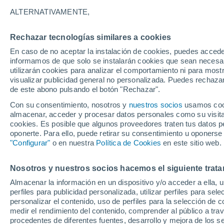
Gráfica del tiempo por hora en P
ALTERNATIVAMENTE,
SÍMBOLO
TEMPERATURA
Rechazar tecnologías similares a cookies
En caso de no aceptar la instalación de cookies, puedes accede
00
03
06
09
12
15
18
21
00
03
06
09
informamos de que solo se instalarán cookies que sean necesari
utilizarán cookies para analizar el comportamiento ni para most
visualizar publicidad general no personalizada. Puedes rechazar
de este abono pulsando el botón "Rechazar".
34°
Con su consentimiento, nosotros y
nuestros socios
usamos cooki
33°
almacenar, acceder y procesar datos personales como su visita e
31°
cookies. Es posible que algunos proveedores traten tus datos pe
30°
oponerte. Para ello, puede retirar su consentimiento u oponerse
"Configurar"
o en nuestra
Política de Cookies
en este sitio web.
27°
27°
26°
25°
25°
25°
Nosotros y nuestros socios hacemos el siguiente trata
23°
Almacenar la información en un dispositivo y/o acceder a ella, 
perfiles para publicidad personalizada, utilizar perfiles para sele
personalizar el contenido, uso de perfiles para la selección de c
medir el rendimiento del contenido, comprender al público a tra
procedentes de diferentes fuentes, desarrollo y mejora de los se