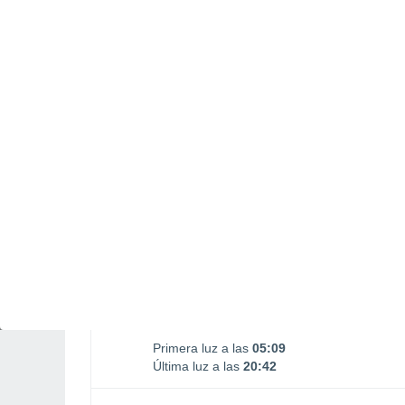
Salida Luna
Puesta Luna
00:07
17:09
DOMINGO, 09 DE AGOSTO
1 Alerta pasado mañana
Riesgo Moderado
La mayor parte del día
Soleado
Salida del sol a las
05:43
Puesta del sol a las
20:09
Primera luz a las
05:09
Última luz a las
20:42