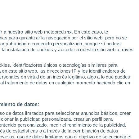
odravske Sesvete
VIENTO
PRECIPITACIÓN
r a nuestro sitio web meteored.mx. En este caso, te
12
15
18
21
00
03
06
09
12
15
18
21
00
as para garantizar la navegación por el sitio web, pero no se
rar publicidad o contenido personalizado, aunque sí podrás
 la instalación de cookies y acceder a nuestro sitio web a través
es, identificadores únicos o tecnologías similares para
33°
33°
n este sitio web, las direcciones IP y los identificadores de
32°
32°
rsonales en virtud de un interés legítimo, algo a lo que puedes
29°
 al tratamiento de datos en cualquier momento haciendo clic en
29°
29°
29°
25°
25°
24°
miento de datos:
23°
22°
uso de datos limitados para seleccionar anuncios básicos, crear
ccionar la publicidad personalizada, crear un perfil para
ontenido personalizado, medir el rendimiento de la publicidad,
vés de estadísticas o a través de la combinación de datos
rvicios, uso de datos limitados con el objetivo de seleccionar el