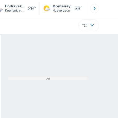
Podravske Sesvete
Monterrey
Mexicali
29°
33°
Koprivnica-Križevci
Nuevo León
Baja C
°C