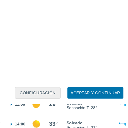
23°
Cielo despejado
02:00
Sensación T.
25°
22°
Cielo despejado
05:00
Sensación T.
22°
24°
Soleado
08:00
Sensación T.
25°
CONFIGURACIÓN
ACEPTAR Y CONTINUAR
29°
Soleado
11:00
Sensación T.
28°
33°
Soleado
14:00
Sensación T.
31°