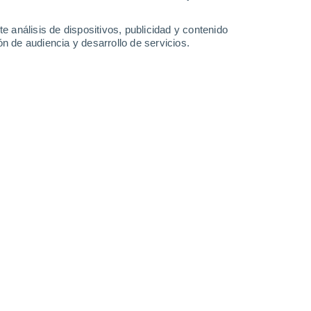
Domingo
9
e análisis de dispositivos, publicidad y contenido
n de audiencia y desarrollo de servicios.
n Podravske Sesvete
27°
Nubes y claros
02:00
Sensación T.
27°
25°
Nubes y claros
05:00
Sensación T.
26°
26°
Soleado
08:00
Sensación T.
27°
31°
Soleado
11:00
Sensación T.
31°