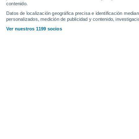
Viernes
7
Sábado
8
contenido.
Datos de localización geográfica precisa e identificación mediant
personalizados, medición de publicidad y contenido, investigació
Ver nuestros 1199 socios
La previsión del tiempo por hora e
VIERNES, 07 DE AGOSTO
1 Alerta ahora
Riesgo Importante
La mayor parte del día
Nubes y claros
Salida del sol a las
05:40
Puesta del sol a las
20:12
Primera luz a las
05:06
Última luz a las
20:46