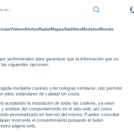
icias
Vídeos
Alertas
Radar
Mapas
Satélites
Modelos
Mundo
or profesionales para garantizar que la información que se
 las siguientes opciones:
svete
Por hora
ecogida mediante cookies o tecnologías similares, nos permite
on altos estándares de calidad sin coste.
svete por hora
eb aceptando la instalación de todas las cookies, ya sean
 y análisis del comportamiento en el sitio web, así como
ntenido personalizado en función del mismo. Puedes consultar
alquier momento el consentimiento pulsando el botón
uestra página web.