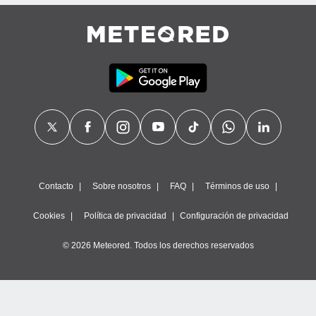
calización
precisa e
ión mediante
, publicidad
dos,
 publicidad
,
ón de
 desarrollo
s.
tros 1199
Contacto
Sobre nosotros
FAQ
Términos de uso
ios
Cookies
Política de privacidad
Configuración de privacidad
© 2026 Meteored. Todos los derechos reservados