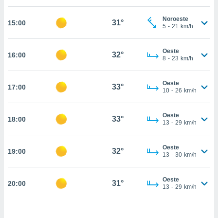
nos permite
estra
Noroeste
ara seguir
31°
15:00
5
-
21
km/h
e contenido
ACEPTAR
stándares
Y
sin coste.
Oeste
CONTINUAR
32°
16:00
8
-
23
km/h
 botón
continuar",
CONFIGURACIÓN
der a la
Oeste
33°
17:00
10
-
26
km/h
ndo la
 de todas
, ya sean
Oeste
33°
18:00
de nuestros
13
-
29
km/h
 nos
 y análisis
Oeste
32°
19:00
13
-
30
km/h
tamiento en
b, así como
un perfil
Oeste
31°
20:00
para
13
-
29
km/h
ublicidad y
do en