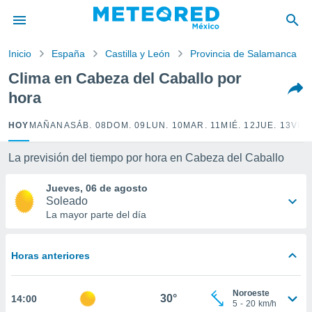
privacidad
o de
Inicio
España
Castilla y León
Provincia de Salamanca
mx
mx) ha sido
Clima en Cabeza del Caballo por
or
hora
es para
ue la
 que se
HOY
MAÑANA
SÁB. 08
DOM. 09
LUN. 10
MAR. 11
MIÉ. 12
JUE. 13
VIE.
e calidad.
eder a este
La previsión del tiempo por hora en Cabeza del Caballo
ediante las
opciones:
Jueves, 06 de agosto
Soleado
ookies y
La mayor parte del día
e forma
d digital
Horas anteriores
ada, basada
mación
ediante
Noroeste
30°
14:00
ecnologías
5
-
20
km/h