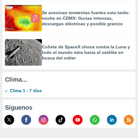
a
 la
Se avecinan tormentas fuertes esta tarde-
noche en CDMX: lluvias intensas,
da, crear un
descargas eléctricas y posible granizo
personalizar
o, uso de
a la
e contenido
Cohete de SpaceX choca contra la Luna y
do, medir el
todo el mundo mira hacia el satélite en
 de la
busca del cráter
medir el
 del
 comprender
Clima...
 través de
s o a través
Clima 1 - 7 días
nación de
edentes de
fuentes,
Síguenos
y mejora de
os, uso de
ados con el
 seleccionar
o.