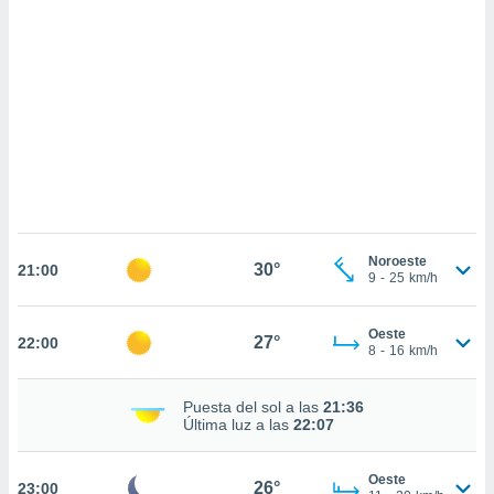
 mismo.
sultar más
 en nuestra
 Cookies
y
ualquier
ento
 botón
ación de
kies
 disponible
e nuestra
.
Noroeste
30°
21:00
9
-
25
km/h
IVAMENTE,
Oeste
27°
22:00
8
-
16
km/h
as
 a cookies
Puesta del sol a las
21:36
 no aceptar
Última luz a las
22:07
ón de
uedes
uestro sitio
Oeste
26°
23:00