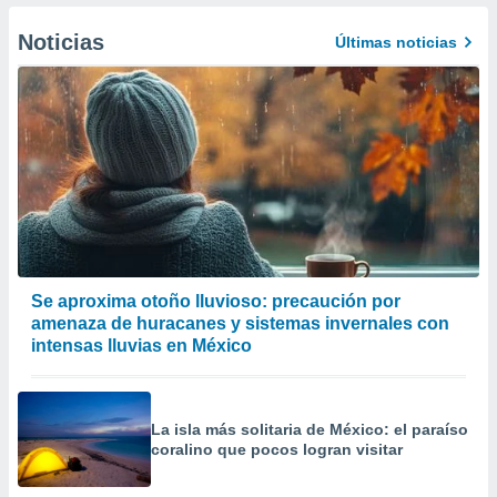
 de datos
er momento
Noticias
Últimas noticias
ic en
o en
 Cookies
en
eb.
y
socios
el
to de
Se aproxima otoño lluvioso: precaución por
la
amenaza de huracanes y sistemas invernales con
 en un
intensas lluvias en México
 y/o acceder
 de datos
ara
 anuncios
La isla más solitaria de México: el paraíso
ar perfiles
coralino que pocos logran visitar
idad
a, utilizar