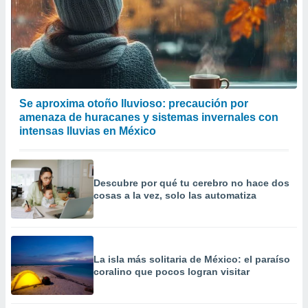
 de datos
er momento
ic en
o en
 Cookies
en
eb.
Se aproxima otoño lluvioso: precaución por
y
amenaza de huracanes y sistemas invernales con
socios
intensas lluvias en México
el
to de
Descubre por qué tu cerebro no hace dos
cosas a la vez, solo las automatiza
la
 en un
 y/o acceder
 de datos
ara
La isla más solitaria de México: el paraíso
 anuncios
coralino que pocos logran visitar
ar perfiles
idad
a, utilizar