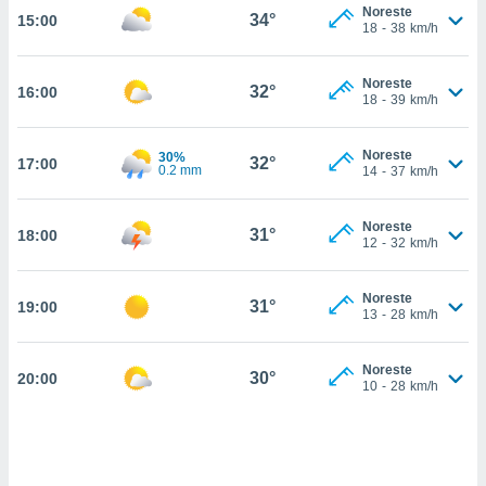
nos permite
Noreste
34°
15:00
estra
18
-
38
km/h
ara seguir
e contenido
ACEPTAR
Noreste
stándares
32°
16:00
Y
18
-
39
km/h
sin coste.
CONTINUAR
 botón
Noreste
30%
32°
17:00
continuar",
0.2 mm
CONFIGURACIÓN
14
-
37
km/h
der a la
ndo la
 de todas
Noreste
31°
18:00
12
-
32
km/h
, ya sean
de nuestros
 nos
Noreste
31°
19:00
13
-
28
km/h
 y análisis
tamiento en
b, así como
Noreste
30°
20:00
10
-
28
km/h
un perfil
para
ublicidad y
do en