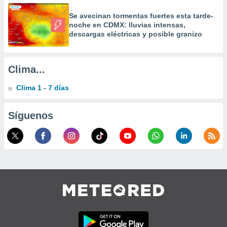
a
Se avecinan tormentas fuertes esta tarde-
 la
noche en CDMX: lluvias intensas,
descargas eléctricas y posible granizo
da, crear un
personalizar
o, uso de
a la
Clima...
e contenido
do, medir el
Clima 1 - 7 días
 de la
medir el
 del
Síguenos
 comprender
 través de
s o a través
nación de
edentes de
fuentes,
y mejora de
os, uso de
ados con el
 seleccionar
o.