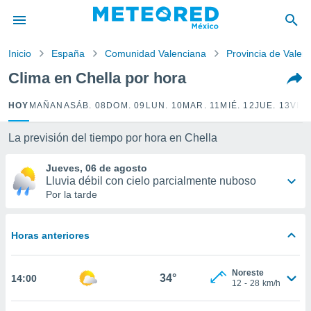
privacidad
o de
Inicio
España
Comunidad Valenciana
Provincia de Valen
mx
mx) ha sido
Clima en Chella por hora
or
es para
HOY
MAÑANA
SÁB. 08
DOM. 09
LUN. 10
MAR. 11
MIÉ. 12
JUE. 13
VIE.
ue la
 que se
e calidad.
La previsión del tiempo por hora en Chella
eder a este
ediante las
Jueves, 06 de agosto
opciones:
Lluvia débil con cielo parcialmente nuboso
Por la tarde
ookies y
e forma
Horas anteriores
d digital
ada, basada
Noreste
mación
34°
14:00
12
-
28
km/h
ediante
ecnologías