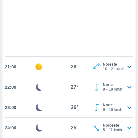
 mismo.
sultar más
 en nuestra
 Cookies
y
ualquier
ento
 botón
ación de
kies
 disponible
Noreste
28°
e nuestra
21:00
10
-
21
km/h
.
IVAMENTE,
Norte
27°
22:00
9
-
19
km/h
as
Norte
26°
23:00
 a cookies
6
-
16
km/h
 no aceptar
ón de
Noroeste
25°
24:00
uedes
5
-
11
km/h
uestro sitio