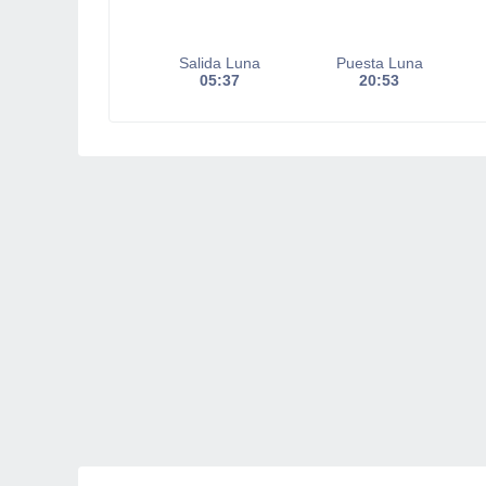
Salida Luna
Puesta Luna
05:37
20:53