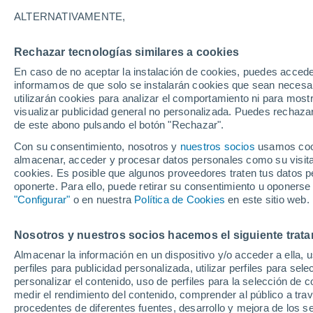
Gráfica del tiempo por hora en H
ALTERNATIVAMENTE,
SÍMBOLO
TEMPERATURA
Rechazar tecnologías similares a cookies
En caso de no aceptar la instalación de cookies, puedes accede
00
03
06
09
12
15
18
21
00
03
06
09
informamos de que solo se instalarán cookies que sean necesari
utilizarán cookies para analizar el comportamiento ni para most
visualizar publicidad general no personalizada. Puedes rechazar
de este abono pulsando el botón "Rechazar".
Con su consentimiento, nosotros y
nuestros socios
usamos cooki
almacenar, acceder y procesar datos personales como su visita e
31°
cookies. Es posible que algunos proveedores traten tus datos pe
30°
29°
oponerte. Para ello, puede retirar su consentimiento u oponerse
"Configurar"
o en nuestra
Política de Cookies
en este sitio web.
26°
25°
Nosotros y nuestros socios hacemos el siguiente trata
23°
22°
22°
Almacenar la información en un dispositivo y/o acceder a ella, 
21°
21°
21°
perfiles para publicidad personalizada, utilizar perfiles para sele
personalizar el contenido, uso de perfiles para la selección de c
medir el rendimiento del contenido, comprender al público a tra
procedentes de diferentes fuentes, desarrollo y mejora de los se