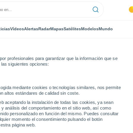
icias
Vídeos
Alertas
Radar
Mapas
Satélites
Modelos
Mundo
or profesionales para garantizar que la información que se
 las siguientes opciones:
es
Hervás
Por hora
ecogida mediante cookies o tecnologías similares, nos permite
on altos estándares de calidad sin coste.
ora
eb aceptando la instalación de todas las cookies, ya sean
 y análisis del comportamiento en el sitio web, así como
ntenido personalizado en función del mismo. Puedes consultar
alquier momento el consentimiento pulsando el botón
uestra página web.