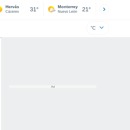
Hervás
Monterrey
Mexicali
31°
21°
Cáceres
Nuevo León
Baja C
°C