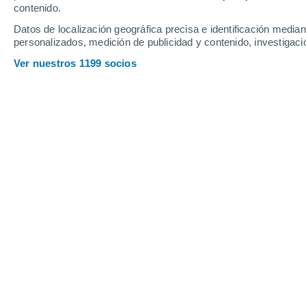
Domingo
9
Lunes
10
contenido.
Datos de localización geográfica precisa e identificación mediant
personalizados, medición de publicidad y contenido, investigació
Ver nuestros 1199 socios
La previsión del tiempo por hora en
DOMINGO, 09 DE AGOSTO
La mayor parte del día
Soleado
Salida del sol a las
07:28
Puesta del sol a las
21:28
Primera luz a las
06:58
Última luz a las
21:58
Fase Lunar