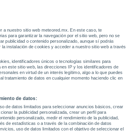
ervás
VIENTO
PRECIPITACIÓN
r a nuestro sitio web meteored.mx. En este caso, te
12
15
18
21
00
03
06
09
12
15
18
21
00
as para garantizar la navegación por el sitio web, pero no se
rar publicidad o contenido personalizado, aunque sí podrás
 la instalación de cookies y acceder a nuestro sitio web a través
es, identificadores únicos o tecnologías similares para
34°
32°
n este sitio web, las direcciones IP y los identificadores de
32°
32°
31°
rsonales en virtud de un interés legítimo, algo a lo que puedes
30°
 al tratamiento de datos en cualquier momento haciendo clic en
29°
28°
26°
24°
miento de datos:
23°
22°
22°
uso de datos limitados para seleccionar anuncios básicos, crear
ccionar la publicidad personalizada, crear un perfil para
ontenido personalizado, medir el rendimiento de la publicidad,
vés de estadísticas o a través de la combinación de datos
rvicios, uso de datos limitados con el objetivo de seleccionar el