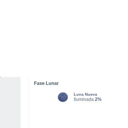
MARTES, 11 DE AGOSTO
La mayor parte del día
Soleado
Salida del sol a las
07:30
Puesta del sol a las
21:26
Primera luz a las
07:01
Última luz a las
21:55
Fase Lunar
Luna Nueva
Iluminada
2%