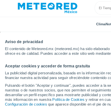
Clima
Not
Aviso de privacidad
El contenido de Meteored.mx (meteored.mx) ha sido elaborado p
ofrece es de calidad. Puedes acceder a este sitio web mediante
Aceptar cookies y acceder de forma gratuita
Inicio
España
Extremadura
Provincia de Cácer
La publicidad digital personalizada, basada en la información r
financiar nuestra actividad para seguir ofreciéndote contenido c
Clima en Hervás por h
Pulsando el botón "Aceptar y continuar", puedes acceder a la w
nuestras o de nuestros socios, que nos permiten el seguimiento
desarrollar un perfil específico para mostrarte publicidad y co
Clima 1 - 7 días
Por hora
más información en nuestra
Política de Cookies
y retirar en cu
Configuración de cookies
que aparece disponible en el pie de n