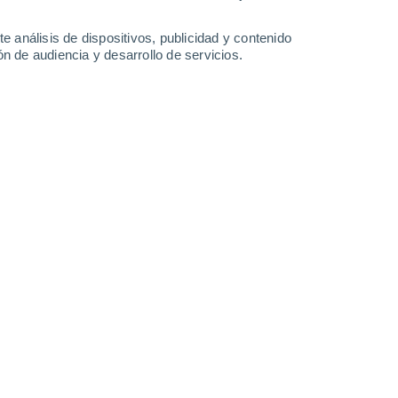
Martes
11
e análisis de dispositivos, publicidad y contenido
n de audiencia y desarrollo de servicios.
 Hervás
23°
Cielo despejado
02:00
Sensación T.
25°
21°
Cielo despejado
05:00
Sensación T.
21°
22°
Soleado
08:00
Sensación T.
22°
26°
Soleado
11:00
Sensación T.
26°