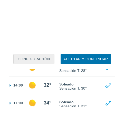
23°
Cielo despejado
02:00
Sensación T.
25°
22°
Cielo despejado
05:00
Sensación T.
22°
22°
Soleado
08:00
Sensación T.
25°
CONFIGURACIÓN
ACEPTAR Y CONTINUAR
29°
Soleado
11:00
Sensación T.
28°
32°
Soleado
14:00
Sensación T.
30°
34°
Soleado
17:00
Sensación T.
31°