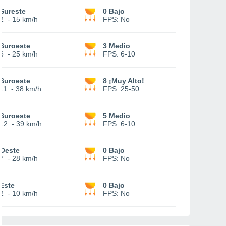
Sureste
0 Bajo
2
-
15 km/h
FPS:
No
Suroeste
3 Medio
6
-
25 km/h
FPS:
6-10
Suroeste
8 ¡Muy Alto!
11
-
38 km/h
FPS:
25-50
Suroeste
5 Medio
12
-
39 km/h
FPS:
6-10
Oeste
0 Bajo
7
-
28 km/h
FPS:
No
Este
0 Bajo
2
-
10 km/h
FPS:
No