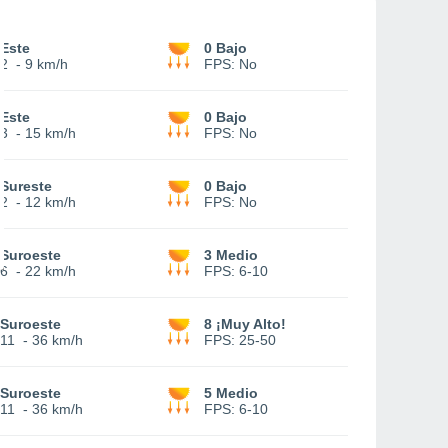
Este
0 Bajo
2
-
9 km/h
FPS:
No
Este
0 Bajo
3
-
15 km/h
FPS:
No
Sureste
0 Bajo
2
-
12 km/h
FPS:
No
Suroeste
3 Medio
6
-
22 km/h
FPS:
6-10
Suroeste
8 ¡Muy Alto!
11
-
36 km/h
FPS:
25-50
Suroeste
5 Medio
11
-
36 km/h
FPS:
6-10