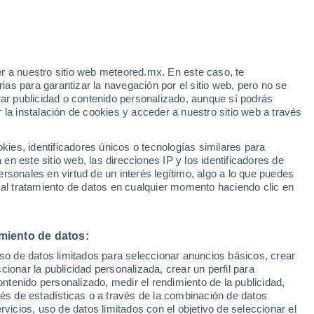
dul
VIENTO
PRECIPITACIÓN
r a nuestro sitio web meteored.mx. En este caso, te
12
15
18
21
00
03
06
09
12
15
18
21
00
as para garantizar la navegación por el sitio web, pero no se
rar publicidad o contenido personalizado, aunque sí podrás
 la instalación de cookies y acceder a nuestro sitio web a través
36°
35°
35°
35°
es, identificadores únicos o tecnologías similares para
n este sitio web, las direcciones IP y los identificadores de
32°
32°
32°
32°
rsonales en virtud de un interés legítimo, algo a lo que puedes
 al tratamiento de datos en cualquier momento haciendo clic en
27°
26°
25°
24°
24°
miento de datos:
uso de datos limitados para seleccionar anuncios básicos, crear
ccionar la publicidad personalizada, crear un perfil para
ontenido personalizado, medir el rendimiento de la publicidad,
vés de estadísticas o a través de la combinación de datos
rvicios, uso de datos limitados con el objetivo de seleccionar el