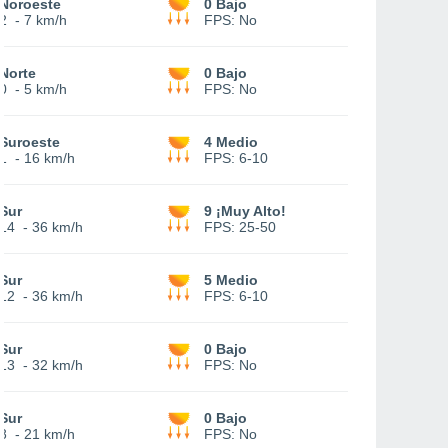
Noroeste
0 Bajo
2
-
7 km/h
FPS:
No
Norte
0 Bajo
0
-
5 km/h
FPS:
No
Suroeste
4 Medio
1
-
16 km/h
FPS:
6-10
Sur
9 ¡Muy Alto!
14
-
36 km/h
FPS:
25-50
Sur
5 Medio
12
-
36 km/h
FPS:
6-10
Sur
0 Bajo
13
-
32 km/h
FPS:
No
Sur
0 Bajo
8
-
21 km/h
FPS:
No