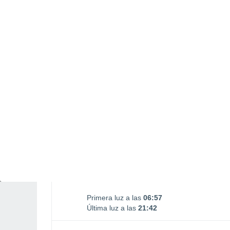
Salida Luna
Puesta Luna
01:22
16:45
SÁBADO, 08 DE AGOSTO
1 Alerta pasado mañana
Riesgo Moderado
La mayor parte del día
Soleado
Salida del sol a las
07:25
Puesta del sol a las
21:14
Primera luz a las
06:57
Última luz a las
21:42