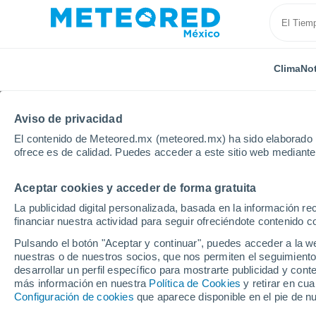
Clima
Not
Aviso de privacidad
El contenido de Meteored.mx (meteored.mx) ha sido elaborado p
ofrece es de calidad. Puedes acceder a este sitio web mediante
Aceptar cookies y acceder de forma gratuita
Inicio
España
Andalucía
Provincia de Granada
La publicidad digital personalizada, basada en la información r
financiar nuestra actividad para seguir ofreciéndote contenido c
Clima en Padul por ho
Pulsando el botón "Aceptar y continuar", puedes acceder a la w
nuestras o de nuestros socios, que nos permiten el seguimiento
desarrollar un perfil específico para mostrarte publicidad y co
Clima 1 - 7 días
Por hora
más información en nuestra
Política de Cookies
y retirar en cu
Configuración de cookies
que aparece disponible en el pie de n