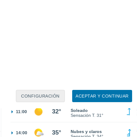
25°
Cielo despejado
02:00
Sensación T.
25°
24°
Cielo despejado
05:00
Sensación T.
25°
24°
Soleado
08:00
Sensación T.
25°
CONFIGURACIÓN
ACEPTAR Y CONTINUAR
32°
Soleado
11:00
Sensación T.
31°
35°
Nubes y claros
14:00
Sensación T.
34°