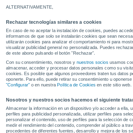
Gráfica del tiempo por hora en Pa
ALTERNATIVAMENTE,
SÍMBOLO
TEMPERATURA
Rechazar tecnologías similares a cookies
En caso de no aceptar la instalación de cookies, puedes accede
00
03
06
09
12
15
18
21
00
03
06
09
informamos de que solo se instalarán cookies que sean necesari
utilizarán cookies para analizar el comportamiento ni para most
visualizar publicidad general no personalizada. Puedes rechazar
de este abono pulsando el botón "Rechazar".
35°
35°
34°
Con su consentimiento, nosotros y
nuestros socios
usamos cooki
almacenar, acceder y procesar datos personales como su visita e
cookies. Es posible que algunos proveedores traten tus datos pe
30°
oponerte. Para ello, puede retirar su consentimiento u oponerse
"Configurar"
o en nuestra
Política de Cookies
en este sitio web.
28°
25°
25°
25°
24°
Nosotros y nuestros socios hacemos el siguiente trata
23°
23°
Almacenar la información en un dispositivo y/o acceder a ella, 
perfiles para publicidad personalizada, utilizar perfiles para sele
personalizar el contenido, uso de perfiles para la selección de c
medir el rendimiento del contenido, comprender al público a tra
procedentes de diferentes fuentes, desarrollo y mejora de los se