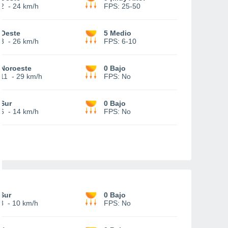
2
-
24 km/h
FPS:
25-50
Oeste
5 Medio
3
-
26 km/h
FPS:
6-10
Noroeste
0 Bajo
11
-
29 km/h
FPS:
No
Sur
0 Bajo
6
-
14 km/h
FPS:
No
Sur
0 Bajo
3
-
10 km/h
FPS:
No