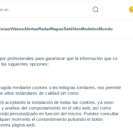
icias
Vídeos
Alertas
Radar
Mapas
Satélites
Modelos
Mundo
or profesionales para garantizar que la información que se
 las siguientes opciones:
Padul
Por hora
ecogida mediante cookies o tecnologías similares, nos permite
on altos estándares de calidad sin coste.
ra
eb aceptando la instalación de todas las cookies, ya sean
 y análisis del comportamiento en el sitio web, así como
ntenido personalizado en función del mismo. Puedes consultar
alquier momento el consentimiento pulsando el botón
uestra página web.