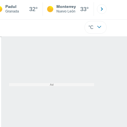
Padul
Monterrey
Mexicali
32°
33°
Granada
Nuevo León
Baja C
°C