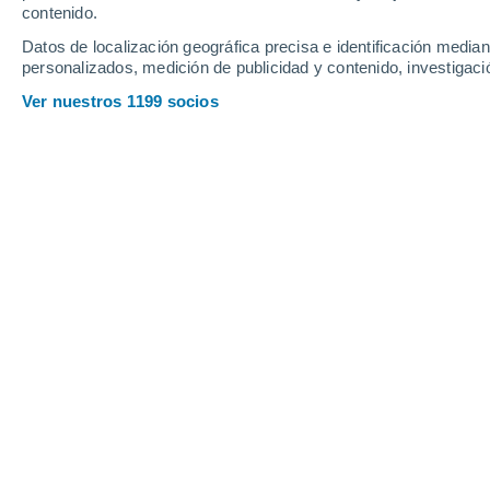
Jueves
6
Viernes
7
contenido.
Datos de localización geográfica precisa e identificación mediant
personalizados, medición de publicidad y contenido, investigació
Ver nuestros 1199 socios
La previsión del tiempo por hora en
JUEVES, 06 DE AGOSTO
1 Alerta ahora
Riesgo Moderado
La mayor parte del día
Soleado
Salida del sol a las
07:23
Puesta del sol a las
21:16
Primera luz a las
06:55
Última luz a las
21:44