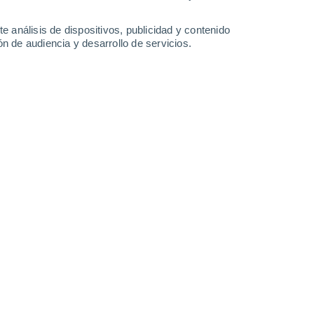
Sábado
8
e análisis de dispositivos, publicidad y contenido
n de audiencia y desarrollo de servicios.
 Padul
25°
Cielo despejado
02:00
Sensación T.
26°
23°
Cielo despejado
05:00
Sensación T.
25°
23°
Soleado
08:00
Sensación T.
25°
30°
Soleado
11:00
Sensación T.
29°