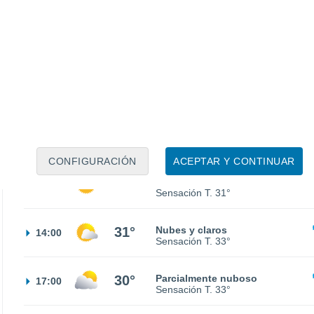
24°
Nubes y claros
02:00
Sensación T.
24°
23°
Nubes y claros
05:00
Sensación T.
22°
24°
Nubes y claros
08:00
Sensación T.
24°
CONFIGURACIÓN
ACEPTAR Y CONTINUAR
30°
Soleado
11:00
Sensación T.
31°
31°
Nubes y claros
14:00
Sensación T.
33°
30°
Parcialmente nuboso
17:00
Sensación T.
33°