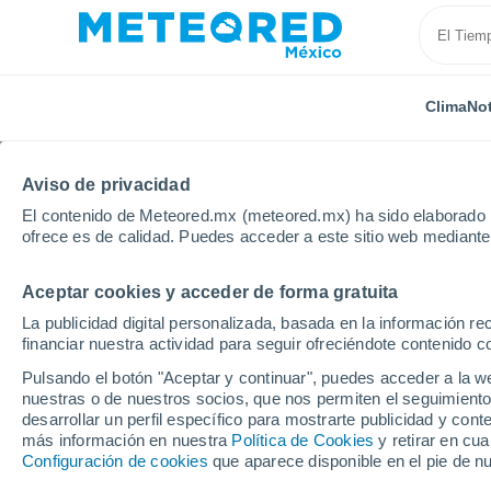
Clima
Not
Aviso de privacidad
El contenido de Meteored.mx (meteored.mx) ha sido elaborado p
ofrece es de calidad. Puedes acceder a este sitio web mediante
Aceptar cookies y acceder de forma gratuita
Inicio
España
Cataluña
Provincia de Tarragona
La publicidad digital personalizada, basada en la información r
financiar nuestra actividad para seguir ofreciéndote contenido c
Clima en Pratdip por h
Pulsando el botón "Aceptar y continuar", puedes acceder a la w
nuestras o de nuestros socios, que nos permiten el seguimiento
desarrollar un perfil específico para mostrarte publicidad y co
Clima 1 - 7 días
Por hora
más información en nuestra
Política de Cookies
y retirar en cu
Configuración de cookies
que aparece disponible en el pie de n