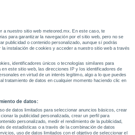
atdip
VIENTO
PRECIPITACIÓN
r a nuestro sitio web meteored.mx. En este caso, te
12
15
18
21
00
03
06
09
12
15
18
21
00
as para garantizar la navegación por el sitio web, pero no se
rar publicidad o contenido personalizado, aunque sí podrás
 la instalación de cookies y acceder a nuestro sitio web a través
es, identificadores únicos o tecnologías similares para
n este sitio web, las direcciones IP y los identificadores de
31°
rsonales en virtud de un interés legítimo, algo a lo que puedes
30°
30°
30°
30°
 al tratamiento de datos en cualquier momento haciendo clic en
28°
28°
27°
25°
24°
24°
24°
miento de datos:
23°
uso de datos limitados para seleccionar anuncios básicos, crear
ccionar la publicidad personalizada, crear un perfil para
ontenido personalizado, medir el rendimiento de la publicidad,
vés de estadísticas o a través de la combinación de datos
rvicios, uso de datos limitados con el objetivo de seleccionar el