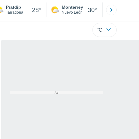
Pratdip
Monterrey
Mexicali
28°
30°
Tarragona
Nuevo León
Baja C
°C