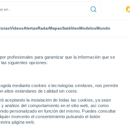
icias
Vídeos
Alertas
Radar
Mapas
Satélites
Modelos
Mundo
or profesionales para garantizar que la información que se
 las siguientes opciones:
Pratdip
Por hora
ecogida mediante cookies o tecnologías similares, nos permite
on altos estándares de calidad sin coste.
ora
eb aceptando la instalación de todas las cookies, ya sean
 y análisis del comportamiento en el sitio web, así como
ntenido personalizado en función del mismo. Puedes consultar
alquier momento el consentimiento pulsando el botón
uestra página web.