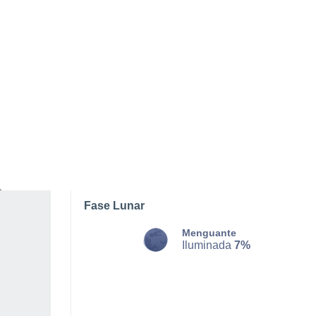
LUNES, 10 DE AGOSTO
La mayor parte del día
Nubes y claros
Salida del sol a las
07:01
Puesta del sol a las
21:02
Primera luz a las
06:31
Última luz a las
21:31
Fase Lunar
Menguante
Iluminada
7%