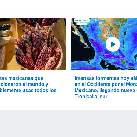
ntas mexicanas que
Intensas tormentas hoy s
ucionaron el mundo y
en el Occidente por el Mo
blemente usas todos los
Mexicano, llegando nueva
Tropical al sur