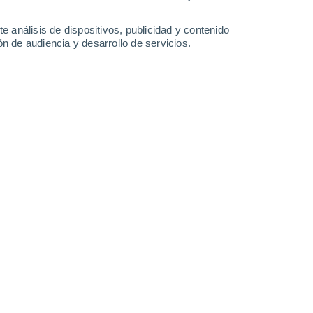
Lunes
10
e análisis de dispositivos, publicidad y contenido
n de audiencia y desarrollo de servicios.
 Pratdip
24°
Cielo despejado
02:00
Sensación T.
22°
23°
Parcialmente nuboso
05:00
Sensación T.
22°
24°
Parcialmente nuboso
08:00
Sensación T.
24°
29°
Nubes y claros
11:00
Sensación T.
32°