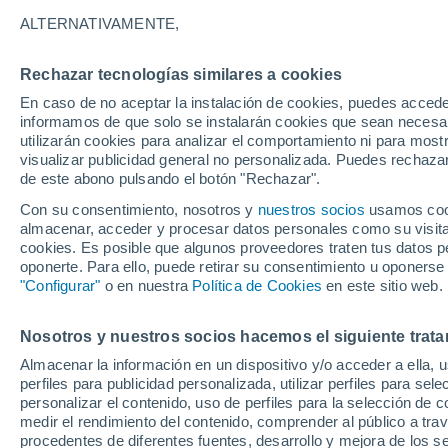
Gráfica del tiempo por hora en Pr
ALTERNATIVAMENTE,
SÍMBOLO
TEMPERATURA
Rechazar tecnologías similares a cookies
En caso de no aceptar la instalación de cookies, puedes accede
00
03
06
09
12
15
18
21
00
03
06
09
informamos de que solo se instalarán cookies que sean necesari
utilizarán cookies para analizar el comportamiento ni para most
visualizar publicidad general no personalizada. Puedes rechazar
de este abono pulsando el botón "Rechazar".
Con su consentimiento, nosotros y
nuestros socios
usamos cooki
almacenar, acceder y procesar datos personales como su visita e
cookies. Es posible que algunos proveedores traten tus datos pe
30°
oponerte. Para ello, puede retirar su consentimiento u oponerse
29°
29°
"Configurar"
o en nuestra
Política de Cookies
en este sitio web.
27°
25°
24°
24°
Nosotros y nuestros socios hacemos el siguiente trata
24°
23°
23°
23°
Almacenar la información en un dispositivo y/o acceder a ella, 
perfiles para publicidad personalizada, utilizar perfiles para sele
personalizar el contenido, uso de perfiles para la selección de c
medir el rendimiento del contenido, comprender al público a tra
procedentes de diferentes fuentes, desarrollo y mejora de los se