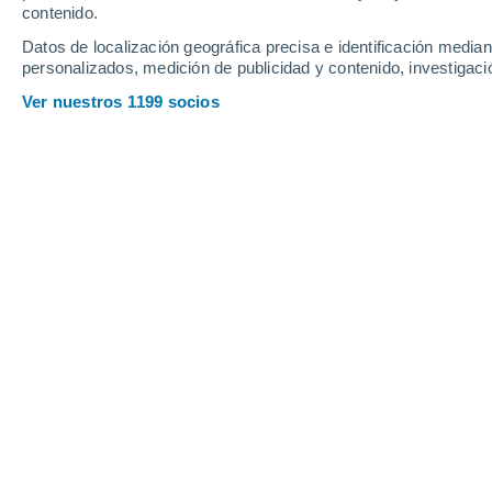
Sábado
8
Domingo
9
contenido.
Datos de localización geográfica precisa e identificación mediant
personalizados, medición de publicidad y contenido, investigació
Ver nuestros 1199 socios
La previsión del tiempo por hora en
SÁBADO, 08 DE AGOSTO
La mayor parte del día
Nubes y claros
Salida del sol a las
06:59
Puesta del sol a las
21:04
Primera luz a las
06:28
Última luz a las
21:34
Fase Lunar