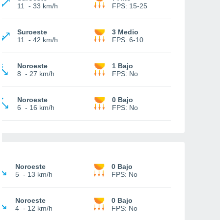
11
-
33 km/h
FPS:
15-25
Suroeste
3 Medio
11
-
42 km/h
FPS:
6-10
Noroeste
1 Bajo
8
-
27 km/h
FPS:
No
Noroeste
0 Bajo
6
-
16 km/h
FPS:
No
Noroeste
0 Bajo
5
-
13 km/h
FPS:
No
Noroeste
0 Bajo
4
-
12 km/h
FPS:
No