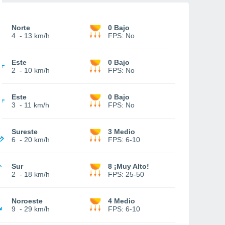
Norte
0 Bajo
4
-
13 km/h
FPS:
No
Este
0 Bajo
2
-
10 km/h
FPS:
No
Este
0 Bajo
3
-
11 km/h
FPS:
No
Sureste
3 Medio
6
-
20 km/h
FPS:
6-10
Sur
8 ¡Muy Alto!
2
-
18 km/h
FPS:
25-50
Noroeste
4 Medio
9
-
29 km/h
FPS:
6-10