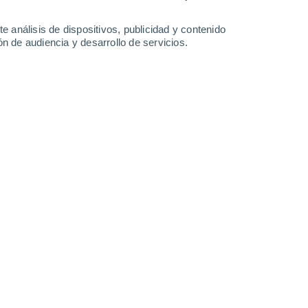
Lunes
10
e análisis de dispositivos, publicidad y contenido
n de audiencia y desarrollo de servicios.
 San Julián de Otero
17°
Calima
02:00
Sensación T.
17°
17°
Calima
05:00
Sensación T.
17°
17°
Calima
08:00
Sensación T.
17°
24°
Calima
11:00
Sensación T.
25°
30%