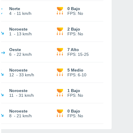
Norte
0 Bajo
4
-
11 km/h
FPS:
No
Noroeste
2 Bajo
1
-
13 km/h
FPS:
No
Oeste
7 Alto
6
-
22 km/h
FPS:
15-25
Noroeste
5 Medio
12
-
33 km/h
FPS:
6-10
Noroeste
1 Bajo
11
-
31 km/h
FPS:
No
Noroeste
0 Bajo
8
-
21 km/h
FPS:
No