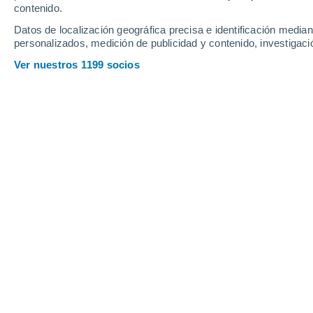
Sábado
8
Domingo
9
contenido.
Datos de localización geográfica precisa e identificación mediant
personalizados, medición de publicidad y contenido, investigació
Ver nuestros 1199 socios
La previsión del tiempo por hora en
SÁBADO, 08 DE AGOSTO
Por la tarde
Chubascos tormentosos con
cielo parcialmente nuboso
Salida del sol a las
07:26
Puesta del sol a las
21:39
Primera luz a las
06:55
Última luz a las
22:10
Fase Lunar