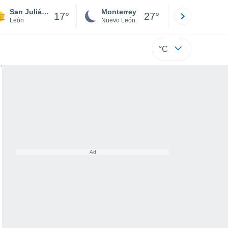
San Julián de Otero
Monterrey
Mexicali
17°
27°
León
Nuevo León
Baja C
°C