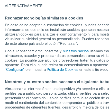
Gráfica del tiempo por hora en Sa
ALTERNATIVAMENTE,
SÍMBOLO
TEMPERATURA
Rechazar tecnologías similares a cookies
En caso de no aceptar la instalación de cookies, puedes accede
00
03
06
09
12
15
18
21
00
03
06
09
informamos de que solo se instalarán cookies que sean necesari
utilizarán cookies para analizar el comportamiento ni para most
visualizar publicidad general no personalizada. Puedes rechazar
de este abono pulsando el botón "Rechazar".
28°
Con su consentimiento, nosotros y
nuestros socios
usamos cooki
27°
almacenar, acceder y procesar datos personales como su visita e
24°
cookies. Es posible que algunos proveedores traten tus datos pe
23°
oponerte. Para ello, puede retirar su consentimiento u oponerse
"Configurar"
o en nuestra
Política de Cookies
en este sitio web.
18°
17°
17°
17°
Nosotros y nuestros socios hacemos el siguiente trata
15°
15°
14°
Almacenar la información en un dispositivo y/o acceder a ella, 
perfiles para publicidad personalizada, utilizar perfiles para sele
personalizar el contenido, uso de perfiles para la selección de c
1.3
medir el rendimiento del contenido, comprender al público a tra
0.7
0.3
procedentes de diferentes fuentes, desarrollo y mejora de los se