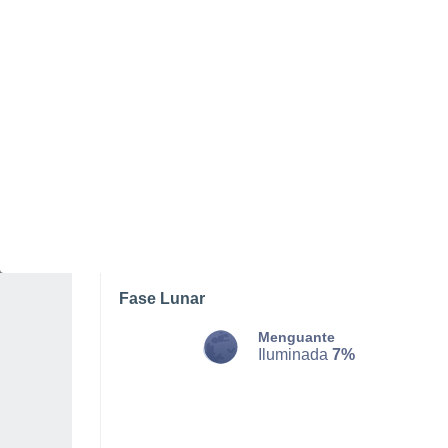
LUNES, 10 DE AGOSTO
De madrugada
Neblina
Salida del sol a las
07:29
Puesta del sol a las
21:36
Primera luz a las
06:58
Última luz a las
22:07
Fase Lunar
Menguante
Iluminada
7%