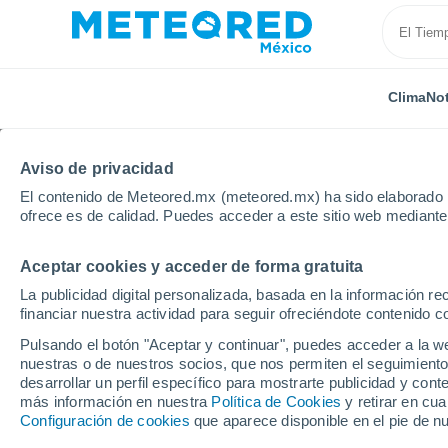
Clima
Not
Aviso de privacidad
El contenido de Meteored.mx (meteored.mx) ha sido elaborado p
ofrece es de calidad. Puedes acceder a este sitio web mediante
Aceptar cookies y acceder de forma gratuita
Inicio
España
Castilla y León
Provincia de León
La publicidad digital personalizada, basada en la información r
financiar nuestra actividad para seguir ofreciéndote contenido c
Clima en San Julián d
Pulsando el botón "Aceptar y continuar", puedes acceder a la w
nuestras o de nuestros socios, que nos permiten el seguimiento
desarrollar un perfil específico para mostrarte publicidad y co
Clima 1 - 7 días
Por hora
más información en nuestra
Política de Cookies
y retirar en cu
Configuración de cookies
que aparece disponible en el pie de n