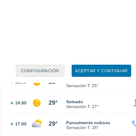
15°
Neblina
02:00
Sensación T.
15°
14°
Neblina
05:00
Sensación T.
14°
15°
Soleado
08:00
Sensación T.
15°
CONFIGURACIÓN
ACEPTAR Y CONTINUAR
23°
Soleado
11:00
Sensación T.
25°
29°
Soleado
14:00
Sensación T.
27°
29°
Parcialmente nuboso
17:00
Sensación T.
28°