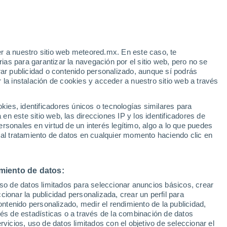
n Julián de Otero
VIENTO
PRECIPITACIÓN
r a nuestro sitio web meteored.mx. En este caso, te
12
15
18
21
00
03
06
09
12
15
18
21
00
as para garantizar la navegación por el sitio web, pero no se
rar publicidad o contenido personalizado, aunque sí podrás
 la instalación de cookies y acceder a nuestro sitio web a través
29°
29°
es, identificadores únicos o tecnologías similares para
26°
n este sitio web, las direcciones IP y los identificadores de
25°
25°
24°
rsonales en virtud de un interés legítimo, algo a lo que puedes
23°
 al tratamiento de datos en cualquier momento haciendo clic en
21°
19°
17°
15°
miento de datos:
15°
14°
uso de datos limitados para seleccionar anuncios básicos, crear
ccionar la publicidad personalizada, crear un perfil para
ontenido personalizado, medir el rendimiento de la publicidad,
vés de estadísticas o a través de la combinación de datos
rvicios, uso de datos limitados con el objetivo de seleccionar el