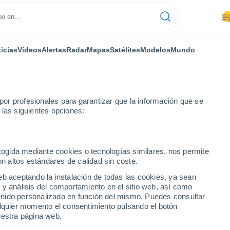
icias
Vídeos
Alertas
Radar
Mapas
Satélites
Modelos
Mundo
or profesionales para garantizar que la información que se
 las siguientes opciones:
San Julián de Otero
Por hora
ecogida mediante cookies o tecnologías similares, nos permite
on altos estándares de calidad sin coste.
e Otero por hora
eb aceptando la instalación de todas las cookies, ya sean
 y análisis del comportamiento en el sitio web, así como
ntenido personalizado en función del mismo. Puedes consultar
alquier momento el consentimiento pulsando el botón
uestra página web.