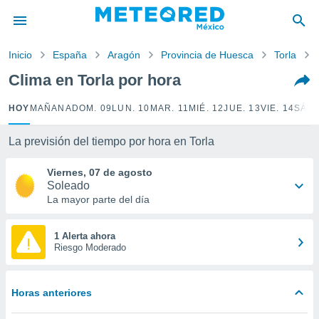
privacidad
o de
Inicio
España
Aragón
Provincia de Huesca
Torla
mx
mx) ha sido
Clima en Torla por hora
or
es para
HOY
MAÑANA
DOM. 09
LUN. 10
MAR. 11
MIÉ. 12
JUE. 13
VIE. 14
SÁB.
ue la
 que se
e calidad.
La previsión del tiempo por hora en Torla
eder a este
ediante las
Viernes, 07 de agosto
opciones:
Soleado
La mayor parte del día
ookies y
e forma
1 Alerta ahora
Riesgo Moderado
d digital
ada, basada
mación
Horas anteriores
ediante
ecnologías