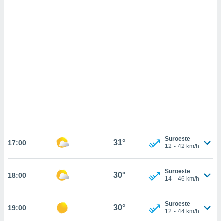
 mismo.
sultar más
 en nuestra
 Cookies
y
ualquier
ento
 botón
ación de
kies
 disponible
e nuestra
.
IVAMENTE,
Suroeste
31°
17:00
12
-
42
km/h
as
Suroeste
 a cookies
30°
18:00
14
-
46
km/h
 no aceptar
ón de
Suroeste
uedes
30°
19:00
12
-
44
km/h
uestro sitio