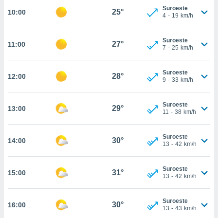
nos permite
Suroeste
25°
10:00
estra
4
-
19
km/h
ara seguir
e contenido
ACEPTAR
stándares
Suroeste
27°
11:00
Y
7
-
25
km/h
sin coste.
CONTINUAR
 botón
Suroeste
continuar",
28°
12:00
CONFIGURACIÓN
9
-
33
km/h
der a la
ndo la
 de todas
Suroeste
29°
13:00
, ya sean
11
-
38
km/h
de nuestros
 nos
Suroeste
30°
14:00
13
-
42
km/h
 y análisis
tamiento en
b, así como
Suroeste
31°
15:00
un perfil
13
-
42
km/h
para
ublicidad y
Suroeste
30°
16:00
13
-
43
km/h
do en