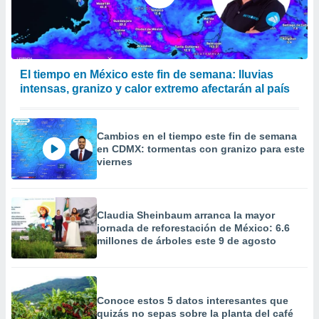
a
 la
da, crear un
personalizar
El tiempo en México este fin de semana: lluvias
o, uso de
intensas, granizo y calor extremo afectarán al país
a la
e contenido
do, medir el
 de la
Cambios en el tiempo este fin de semana
medir el
en CDMX: tormentas con granizo para este
 del
viernes
 comprender
 través de
s o a través
nación de
Claudia Sheinbaum arranca la mayor
edentes de
jornada de reforestación de México: 6.6
fuentes,
millones de árboles este 9 de agosto
y mejora de
os, uso de
ados con el
 seleccionar
Conoce estos 5 datos interesantes que
o.
quizás no sepas sobre la planta del café