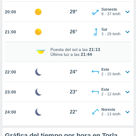
ed.mx. En
te
Suroeste
29°
20:00
 de que
9
-
37
km/h
talarán
e sean
Sur
para
26°
21:00
3
-
29
km/h
a
por el sitio
o se
Puesta del sol a las
21:13
cookies para
Última luz a las
21:44
nto ni para
Este
licidad o
24°
22:00
2
-
15
km/h
ado, aunque
sualizar
Este
23°
23:00
general no
2
-
12
km/h
ada. Puedes
 instalación
Noreste
y acceder a
22°
24:00
2
-
13
km/h
io web a
ste abono
 botón
Gráfica del tiempo por hora en Torla
.