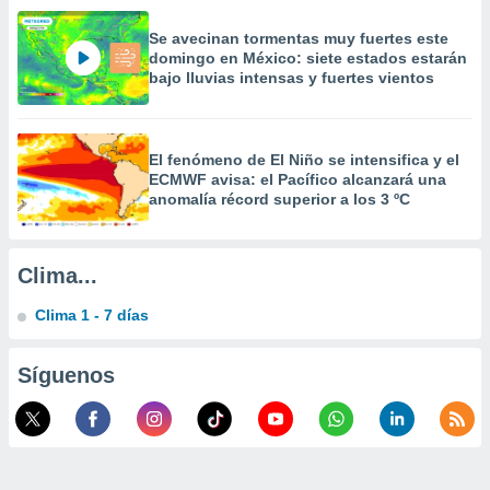
a
 la
Se avecinan tormentas muy fuertes este
domingo en México: siete estados estarán
da, crear un
bajo lluvias intensas y fuertes vientos
personalizar
o, uso de
a la
e contenido
El fenómeno de El Niño se intensifica y el
ECMWF avisa: el Pacífico alcanzará una
do, medir el
anomalía récord superior a los 3 ºC
 de la
medir el
 del
 comprender
Clima...
 través de
s o a través
Clima 1 - 7 días
nación de
edentes de
fuentes,
Síguenos
y mejora de
os, uso de
ados con el
 seleccionar
o.