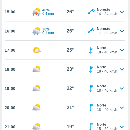
nos permite
estra
Noreste
40%
26°
15:00
ara seguir
0.4 mm
14
-
34
km/h
e contenido
ACEPTAR
stándares
Y
Noreste
sin coste.
30%
26°
16:00
CONTINUAR
0.1 mm
17
-
39
km/h
 botón
continuar",
CONFIGURACIÓN
Norte
der a la
25°
17:00
18
-
40
km/h
ndo la
 de todas
, ya sean
Norte
23°
18:00
de nuestros
18
-
40
km/h
 nos
Norte
 y análisis
22°
19:00
18
-
40
km/h
tamiento en
b, así como
un perfil
Norte
21°
20:00
18
-
40
km/h
para
ublicidad y
Norte
19°
do en
21:00
15
-
39
km/h