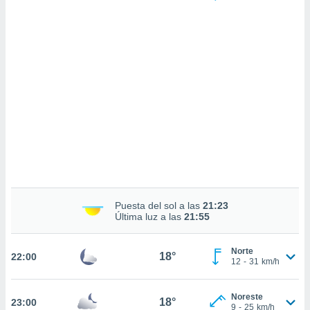
 mismo.
sultar más
 en nuestra
 Cookies
y
ualquier
ento
 botón
ación de
kies
 disponible
e nuestra
.
IVAMENTE,
Puesta del sol a las
21:23
Última luz a las
21:55
as
 a cookies
Norte
18°
22:00
 no aceptar
12
-
31
km/h
ón de
uedes
Noreste
uestro sitio
18°
23:00
9
-
25
km/h