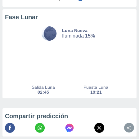
nto,
Fase Lunar
cios
Luna Nueva
kies,
Iluminada
15%
ores únicos
as similares
nar,
rocesar
onales como
 este sitio
recciones IP
ficadores de
 posible
Salida Luna
Puesta Luna
s
02:45
19:21
 traten tus
nales en
 interés
go a lo que
Compartir predicción
nerte. Para
retirar su
ento u