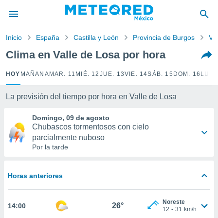
privacidad
o de
Inicio
España
Castilla y León
Provincia de Burgos
Va
mx
mx) ha sido
Clima en Valle de Losa por hora
or
es para
HOY
MAÑANA
MAR. 11
MIÉ. 12
JUE. 13
VIE. 14
SÁB. 15
DOM. 16
LUN.
ue la
 que se
e calidad.
La previsión del tiempo por hora en Valle de Losa
eder a este
ediante las
Domingo, 09 de agosto
opciones:
Chubascos tormentosos con cielo
parcialmente nuboso
ookies y
Por la tarde
e forma
d digital
Horas anteriores
ada, basada
mación
Noreste
ediante
26°
14:00
12
-
31
km/h
ecnologías