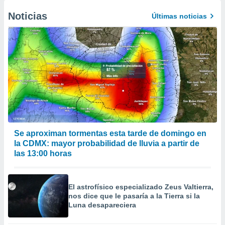
 de datos
Noticias
Últimas noticias
er momento
ic en
o en
 Cookies
en
eb.
y
socios
el
to de
Se aproximan tormentas esta tarde de domingo en
la CDMX: mayor probabilidad de lluvia a partir de
la
las 13:00 horas
 en un
 y/o acceder
 de datos
ara
El astrofísico especializado Zeus Valtierra,
 anuncios
nos dice que le pasaría a la Tierra si la
ar perfiles
Luna desapareciera
idad
a, utilizar