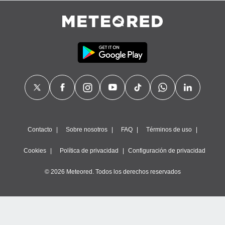
calización
precisa e
ión mediante
, publicidad
dos,
 publicidad
,
ón de
 desarrollo
s.
tros 1199
Contacto
Sobre nosotros
FAQ
Términos de uso
ios
Cookies
Política de privacidad
Configuración de privacidad
© 2026 Meteored. Todos los derechos reservados