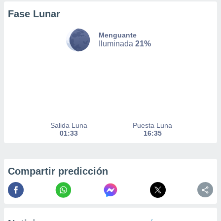
Fase Lunar
nto,
Menguante
cios
Iluminada
21%
kies,
ores únicos
as similares
nar,
rocesar
onales como
 este sitio
recciones IP
ficadores de
Salida Luna
Puesta Luna
01:33
16:35
 posible
s
 traten tus
nales en
Compartir predicción
 interés
go a lo que
nerte. Para
retirar su
ento u