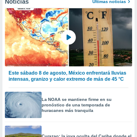
Noticias
Últimas noticias
 de datos
er momento
ic en
o en
 Cookies
en
eb.
y
socios
el
Este sábado 8 de agosto, México enfrentará lluvias
to de
intensas, granizo y calor extremo de más de 45 °C
la
 en un
La NOAA se mantiene firme en su
 y/o acceder
pronóstico de una temporada de
 de datos
huracanes más tranquila
ara
 anuncios
ar perfiles
idad
a, utilizar
Curazao: la joya oculta del Caribe donde el