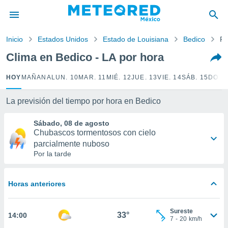
privacidad
o de
Inicio
Estados Unidos
Estado de Louisiana
Bedico
Po
mx
mx) ha sido
Clima en Bedico - LA por hora
or
es para
HOY
MAÑANA
LUN. 10
MAR. 11
MIÉ. 12
JUE. 13
VIE. 14
SÁB. 15
DOM.
ue la
 que se
e calidad.
La previsión del tiempo por hora en Bedico
eder a este
ediante las
Sábado, 08 de agosto
opciones:
Chubascos tormentosos con cielo
parcialmente nuboso
ookies y
Por la tarde
e forma
d digital
Horas anteriores
ada, basada
mación
Sureste
ediante
33°
14:00
7
-
20
km/h
ecnologías