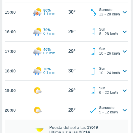
nos permite
estra
Sureste
80%
30°
15:00
ara seguir
1.1 mm
12
-
28
km/h
e contenido
ACEPTAR
stándares
Y
Sur
sin coste.
70%
29°
16:00
CONTINUAR
0.7 mm
8
-
28
km/h
 botón
continuar",
CONFIGURACIÓN
Sur
40%
der a la
29°
17:00
0.6 mm
10
-
26
km/h
ndo la
 de todas
, ya sean
Sur
30%
30°
18:00
0.1 mm
de nuestros
10
-
24
km/h
 nos
Sur
 y análisis
29°
19:00
6
-
22
km/h
tamiento en
b, así como
un perfil
Suroeste
28°
20:00
5
-
12
km/h
para
ublicidad y
Puesta del sol a las
19:49
do en
Última luz a las
20:14