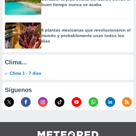
a
buen tiempo nunca se acaba
 la
da, crear un
personalizar
6 plantas mexicanas que revolucionaron el
o, uso de
mundo y probablemente usas todos los
a la
días
e contenido
do, medir el
 de la
Clima...
medir el
 del
 comprender
Clima 1 - 7 días
 través de
s o a través
Síguenos
nación de
edentes de
fuentes,
y mejora de
os, uso de
ados con el
 seleccionar
o.