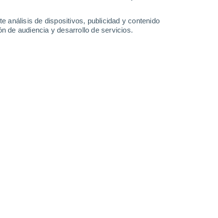
Lunes
10
e análisis de dispositivos, publicidad y contenido
n de audiencia y desarrollo de servicios.
n East Camden
25°
Cielo despejado
02:00
Sensación T.
26°
24°
Cielo despejado
05:00
Sensación T.
24°
26°
Nubes y claros
08:00
Sensación T.
28°
32°
Nubes y claros
11:00
Sensación T.
37°
40%