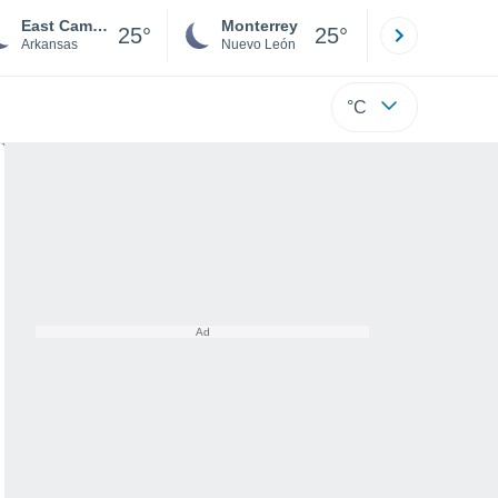
East Camden
Monterrey
Mexicali
25°
25°
Arkansas
Nuevo León
Baja C
°C