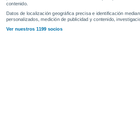
Sábado
8
Domingo
9
contenido.
Datos de localización geográfica precisa e identificación mediant
personalizados, medición de publicidad y contenido, investigació
Ver nuestros 1199 socios
La previsión del tiempo por hora e
SÁBADO, 08 DE AGOSTO
Por la tarde
Chubascos tormentosos con
cielo parcialmente nuboso
Salida del sol a las
06:28
Puesta del sol a las
20:04
Primera luz a las
06:01
Última luz a las
20:31
Fase Lunar