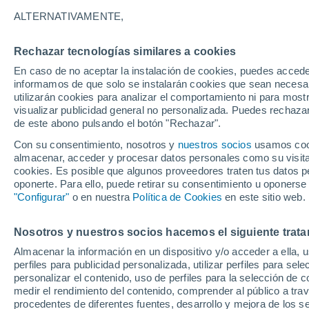
Gráfica del tiempo por hora en 
ALTERNATIVAMENTE,
SÍMBOLO
TEMPERATURA
Rechazar tecnologías similares a cookies
En caso de no aceptar la instalación de cookies, puedes accede
00
03
06
09
12
15
18
21
00
03
06
09
informamos de que solo se instalarán cookies que sean necesari
utilizarán cookies para analizar el comportamiento ni para most
visualizar publicidad general no personalizada. Puedes rechazar
de este abono pulsando el botón "Rechazar".
34°
Con su consentimiento, nosotros y
nuestros socios
usamos cooki
almacenar, acceder y procesar datos personales como su visita e
32°
cookies. Es posible que algunos proveedores traten tus datos pe
oponerte. Para ello, puede retirar su consentimiento u oponerse
"Configurar"
o en nuestra
Política de Cookies
en este sitio web.
26°
26°
26°
25°
25°
24°
24°
24°
Nosotros y nuestros socios hacemos el siguiente trata
23°
Almacenar la información en un dispositivo y/o acceder a ella, 
3
perfiles para publicidad personalizada, utilizar perfiles para sele
personalizar el contenido, uso de perfiles para la selección de c
medir el rendimiento del contenido, comprender al público a tra
0.7
0.3
procedentes de diferentes fuentes, desarrollo y mejora de los se