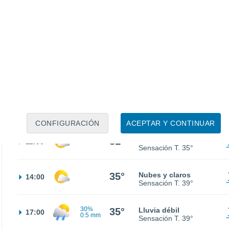
24°
Cielo despejado
02:00
Sensación T.
23°
24°
Cielo despejado
05:00
Sensación T.
22°
26°
Soleado
08:00
Sensación T.
27°
CONFIGURACIÓN
ACEPTAR Y CONTINUAR
31°
Nubes y claros
11:00
Sensación T.
35°
35°
Nubes y claros
14:00
Sensación T.
39°
30%
35°
Lluvia débil
17:00
0.5 mm
Sensación T.
39°