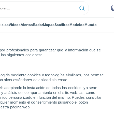
icias
Vídeos
Alertas
Radar
Mapas
Satélites
Modelos
Mundo
or profesionales para garantizar que la información que se
 las siguientes opciones:
t Camden
Por hora
ecogida mediante cookies o tecnologías similares, nos permite
on altos estándares de calidad sin coste.
- AR por hora
eb aceptando la instalación de todas las cookies, ya sean
 y análisis del comportamiento en el sitio web, así como
ntenido personalizado en función del mismo. Puedes consultar
alquier momento el consentimiento pulsando el botón
uestra página web.