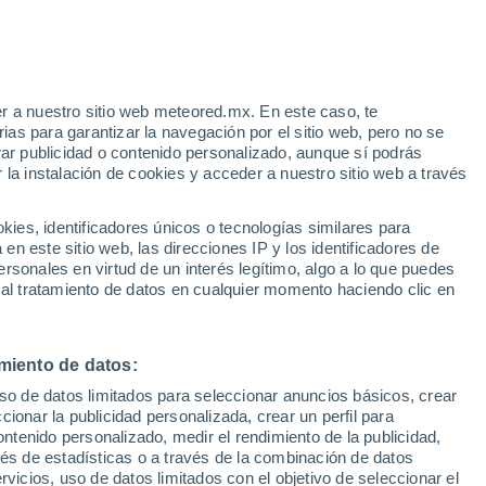
East Camden
VIENTO
PRECIPITACIÓN
r a nuestro sitio web meteored.mx. En este caso, te
12
15
18
21
00
03
06
09
12
15
18
21
00
as para garantizar la navegación por el sitio web, pero no se
rar publicidad o contenido personalizado, aunque sí podrás
 la instalación de cookies y acceder a nuestro sitio web a través
35°
35°
34°
es, identificadores únicos o tecnologías similares para
n este sitio web, las direcciones IP y los identificadores de
31°
rsonales en virtud de un interés legítimo, algo a lo que puedes
30°
 al tratamiento de datos en cualquier momento haciendo clic en
28°
26°
26°
26°
26°
25°
24°
24°
miento de datos:
uso de datos limitados para seleccionar anuncios básicos, crear
ccionar la publicidad personalizada, crear un perfil para
1.8
ontenido personalizado, medir el rendimiento de la publicidad,
vés de estadísticas o a través de la combinación de datos
0.6
0.5
rvicios, uso de datos limitados con el objetivo de seleccionar el
0.1
0.1