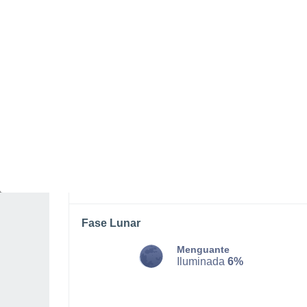
LUNES, 10 DE AGOSTO
Por la tarde
Lluvia débil con cielo
parcialmente nuboso
Salida del sol a las
06:29
Puesta del sol a las
20:02
Primera luz a las
06:03
Última luz a las
20:28
Fase Lunar
Menguante
Iluminada
6%