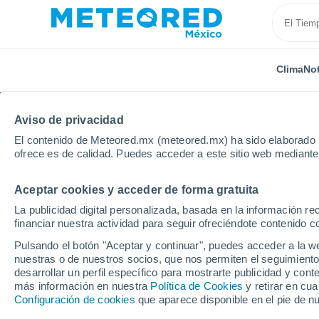
Clima
Not
Aviso de privacidad
El contenido de Meteored.mx (meteored.mx) ha sido elaborado p
ofrece es de calidad. Puedes acceder a este sitio web mediante
Aceptar cookies y acceder de forma gratuita
Inicio
Estados Unidos
Estado de Arkansas
Eas
La publicidad digital personalizada, basada en la información r
financiar nuestra actividad para seguir ofreciéndote contenido c
Clima en East Camden 
Pulsando el botón "Aceptar y continuar", puedes acceder a la w
nuestras o de nuestros socios, que nos permiten el seguimiento
desarrollar un perfil específico para mostrarte publicidad y co
Clima 1 - 7 días
Por hora
más información en nuestra
Política de Cookies
y retirar en cu
Configuración de cookies
que aparece disponible en el pie de n