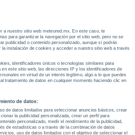
rt Plain
VIENTO
PRECIPITACIÓN
r a nuestro sitio web meteored.mx. En este caso, te
12
15
18
21
00
03
06
09
12
15
18
21
00
as para garantizar la navegación por el sitio web, pero no se
rar publicidad o contenido personalizado, aunque sí podrás
 la instalación de cookies y acceder a nuestro sitio web a través
29°
es, identificadores únicos o tecnologías similares para
n este sitio web, las direcciones IP y los identificadores de
27°
27°
26°
rsonales en virtud de un interés legítimo, algo a lo que puedes
25°
24°
 al tratamiento de datos en cualquier momento haciendo clic en
24°
23°
22°
21°
21°
20°
miento de datos:
18°
uso de datos limitados para seleccionar anuncios básicos, crear
ccionar la publicidad personalizada, crear un perfil para
ontenido personalizado, medir el rendimiento de la publicidad,
vés de estadísticas o a través de la combinación de datos
1.2
0.8
0.8
0.4
rvicios, uso de datos limitados con el objetivo de seleccionar el
0.2
0.1