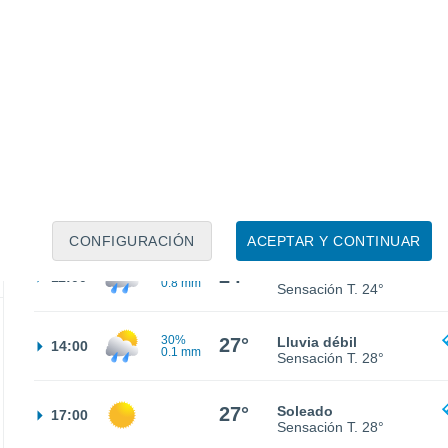
21°
Nubes y claros
02:00
Sensación T.
21°
20°
Cubierto
05:00
Sensación T.
20°
30%
23°
Lluvia débil
08:00
0.8 mm
Sensación T.
21°
CONFIGURACIÓN
ACEPTAR Y CONTINUAR
30%
24°
Lluvia débil
11:00
0.8 mm
Sensación T.
24°
30%
27°
Lluvia débil
14:00
0.1 mm
Sensación T.
28°
27°
Soleado
17:00
Sensación T.
28°