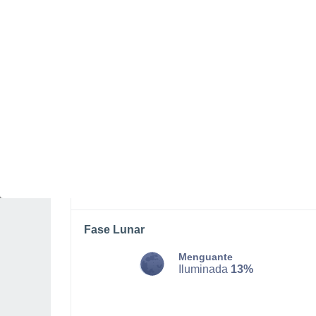
DOMINGO, 09 DE AGOSTO
Por la mañana
Lluvia débil con cielo
parcialmente nuboso
Salida del sol a las
05:58
Puesta del sol a las
20:09
Primera luz a las
05:26
Última luz a las
20:40
Fase Lunar
Menguante
Iluminada
13%