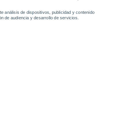
Domingo
9
e análisis de dispositivos, publicidad y contenido
n de audiencia y desarrollo de servicios.
Fort Plain
40%
22°
Lluvia débil
02:00
0.1 mm
Sensación T.
22°
20°
Nubes y claros
05:00
Sensación T.
20°
22°
Nubes y claros
08:00
Sensación T.
22°
27°
Nubes y claros
11:00
Sensación T.
29°