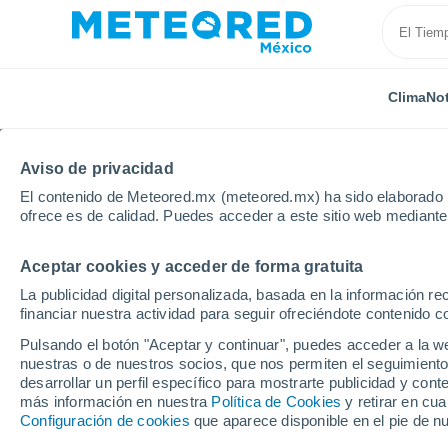
Clima
Not
Aviso de privacidad
El contenido de Meteored.mx (meteored.mx) ha sido elaborado p
ofrece es de calidad. Puedes acceder a este sitio web mediante
Aceptar cookies y acceder de forma gratuita
Inicio
Estados Unidos
Estado de Nueva York
Fo
La publicidad digital personalizada, basada en la información r
financiar nuestra actividad para seguir ofreciéndote contenido c
Clima en Fort Plain - 
Pulsando el botón "Aceptar y continuar", puedes acceder a la w
nuestras o de nuestros socios, que nos permiten el seguimiento
desarrollar un perfil específico para mostrarte publicidad y co
Clima 1 - 7 días
Por hora
más información en nuestra
Política de Cookies
y retirar en cu
Configuración de cookies
que aparece disponible en el pie de n