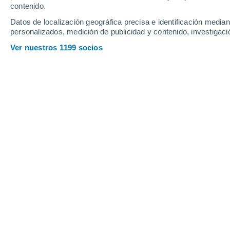
Viernes
7
Sábado
8
contenido.
Datos de localización geográfica precisa e identificación mediant
personalizados, medición de publicidad y contenido, investigació
Ver nuestros 1199 socios
La previsión del tiempo por hora en 
VIERNES, 07 DE AGOSTO
Por la tarde
Chubascos tormentosos con
cielo parcialmente nuboso
Salida del sol a las
05:56
Puesta del sol a las
20:11
Primera luz a las
05:24
Última luz a las
20:43
Fase Lunar