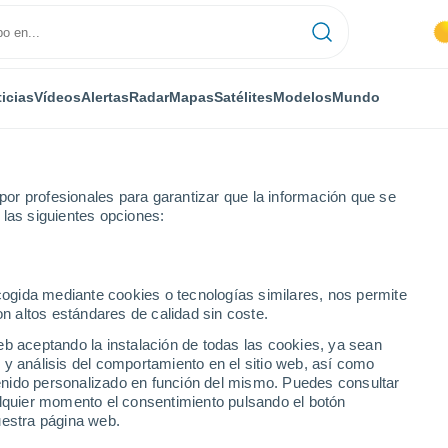
icias
Vídeos
Alertas
Radar
Mapas
Satélites
Modelos
Mundo
or profesionales para garantizar que la información que se
 las siguientes opciones:
rt Plain
Por hora
ecogida mediante cookies o tecnologías similares, nos permite
on altos estándares de calidad sin coste.
NY por hora
eb aceptando la instalación de todas las cookies, ya sean
 y análisis del comportamiento en el sitio web, así como
ntenido personalizado en función del mismo. Puedes consultar
alquier momento el consentimiento pulsando el botón
uestra página web.