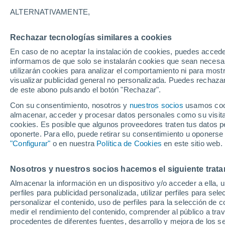
Gráfica del tiempo por hora en Fo
ALTERNATIVAMENTE,
SÍMBOLO
TEMPERATURA
Rechazar tecnologías similares a cookies
En caso de no aceptar la instalación de cookies, puedes accede
00
03
06
09
12
15
18
21
00
03
06
09
informamos de que solo se instalarán cookies que sean necesari
utilizarán cookies para analizar el comportamiento ni para most
visualizar publicidad general no personalizada. Puedes rechazar
de este abono pulsando el botón "Rechazar".
30°
30°
Con su consentimiento, nosotros y
nuestros socios
usamos cooki
almacenar, acceder y procesar datos personales como su visita e
27°
cookies. Es posible que algunos proveedores traten tus datos pe
oponerte. Para ello, puede retirar su consentimiento u oponerse
24°
23°
23°
"Configurar"
o en nuestra
Política de Cookies
en este sitio web.
22°
22°
22°
21°
20°
Nosotros y nuestros socios hacemos el siguiente trata
Almacenar la información en un dispositivo y/o acceder a ella, 
perfiles para publicidad personalizada, utilizar perfiles para sele
3.4
personalizar el contenido, uso de perfiles para la selección de c
medir el rendimiento del contenido, comprender al público a tra
1.4
procedentes de diferentes fuentes, desarrollo y mejora de los se
0.2
0.1