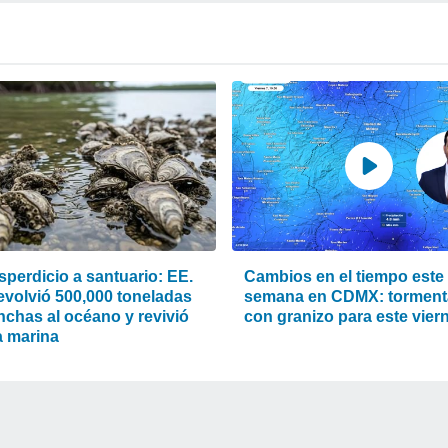
sperdicio a santuario: EE.
Cambios en el tiempo este 
evolvió 500,000 toneladas
semana en CDMX: torment
nchas al océano y revivió
con granizo para este vier
a marina