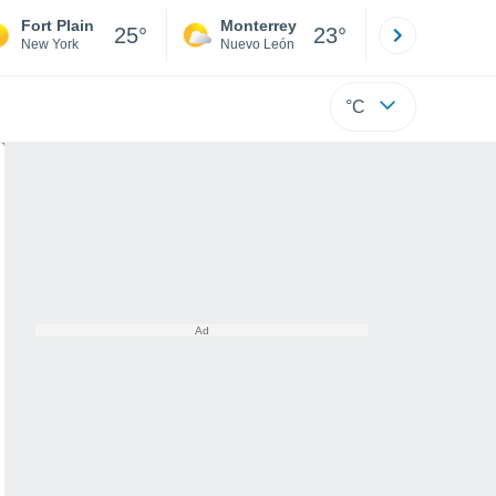
Fort Plain
Monterrey
Mexicali
25°
23°
New York
Nuevo León
Baja C
°C