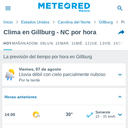
privacidad
o de
Inicio
Estados Unidos
Carolina del Norte
Gillburg
Por
mx
mx) ha sido
Clima en Gillburg - NC por hora
or
es para
HOY
MAÑANA
DOM. 09
LUN. 10
MAR. 11
MIÉ. 12
JUE. 13
VIE. 14
SÁB.
ue la
 que se
e calidad.
La previsión del tiempo por hora en Gillburg
eder a este
ediante las
Viernes, 07 de agosto
opciones:
Lluvia débil con cielo parcialmente nuboso
Por la tarde
ookies y
e forma
Horas anteriores
d digital
ada, basada
Suroeste
mación
30°
14:00
15
-
35
km/h
ediante
ecnologías