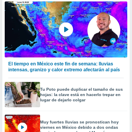
 de datos
er momento
ic en
o en
 Cookies
en
eb.
y
socios
el
El tiempo en México este fin de semana: lluvias
intensas, granizo y calor extremo afectarán al país
to de
la
Tu Poto puede duplicar el tamaño de sus
 en un
hojas: la clave está en hacerlo trepar en
 y/o acceder
lugar de dejarlo colgar
 de datos
ara
 anuncios
ar perfiles
Muy fuertes lluvias se pronostican hoy
idad
viernes en México debido a dos ondas
a, utilizar