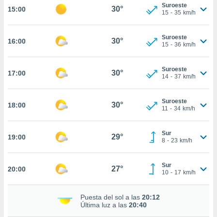
nos permite
Suroeste
30°
15:00
estra
15
-
35
km/h
ara seguir
e contenido
ACEPTAR
Suroeste
stándares
30°
16:00
Y
15
-
36
km/h
sin coste.
CONTINUAR
 botón
Suroeste
30°
17:00
continuar",
CONFIGURACIÓN
14
-
37
km/h
der a la
ndo la
 de todas
Suroeste
30°
18:00
11
-
34
km/h
, ya sean
de nuestros
 nos
Sur
29°
19:00
8
-
23
km/h
 y análisis
tamiento en
b, así como
Sur
27°
20:00
10
-
17
km/h
un perfil
para
ublicidad y
Puesta del sol a las
20:12
Última luz a las
20:40
do en