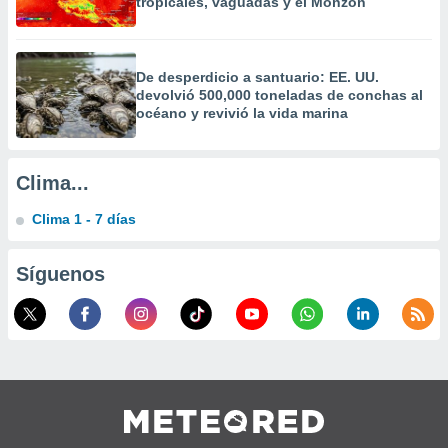
tropicales, vaguadas y el Monzón
a
 la
da, crear un
De desperdicio a santuario: EE. UU.
personalizar
devolvió 500,000 toneladas de conchas al
o, uso de
océano y revivió la vida marina
a la
e contenido
do, medir el
Clima...
 de la
medir el
Clima 1 - 7 días
 del
 comprender
 través de
Síguenos
s o a través
nación de
edentes de
fuentes,
y mejora de
os, uso de
ados con el
 seleccionar
o.