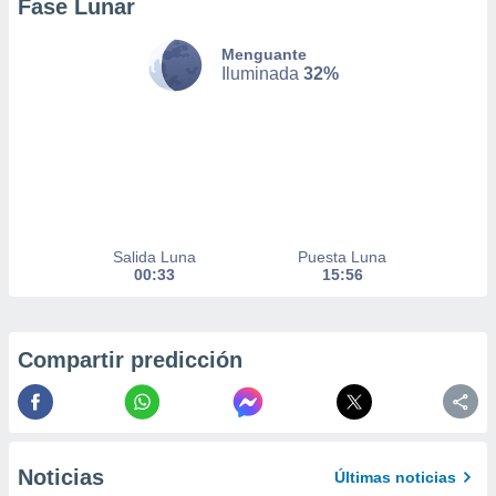
Fase Lunar
nto,
Menguante
Iluminada
32%
cios
kies,
ores únicos
as similares
nar,
rocesar
onales como
 este sitio
Salida Luna
Puesta Luna
recciones IP
00:33
15:56
ficadores de
 posible
s
 traten tus
Compartir predicción
nales en
 interés
go a lo que
nerte. Para
retirar su
ento u
Noticias
Últimas noticias