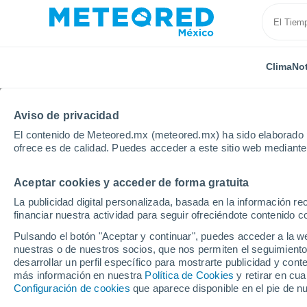
Clima
Not
Aviso de privacidad
El contenido de Meteored.mx (meteored.mx) ha sido elaborado p
ofrece es de calidad. Puedes acceder a este sitio web mediante
Aceptar cookies y acceder de forma gratuita
Inicio
Estados Unidos
Estado de Texas
Levella
La publicidad digital personalizada, basada en la información r
financiar nuestra actividad para seguir ofreciéndote contenido c
Clima en Levelland - T
Pulsando el botón "Aceptar y continuar", puedes acceder a la w
nuestras o de nuestros socios, que nos permiten el seguimiento
desarrollar un perfil específico para mostrarte publicidad y co
Clima 1 - 7 días
Por hora
más información en nuestra
Política de Cookies
y retirar en cu
Configuración de cookies
que aparece disponible en el pie de n