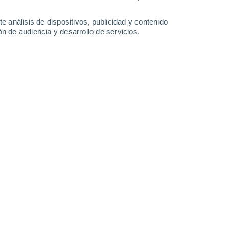
Sábado
8
e análisis de dispositivos, publicidad y contenido
n de audiencia y desarrollo de servicios.
 Levelland
26°
Cielo despejado
02:00
Sensación T.
27°
25°
Cielo despejado
05:00
Sensación T.
26°
24°
Nubes y claros
08:00
Sensación T.
25°
30°
Soleado
11:00
Sensación T.
30°