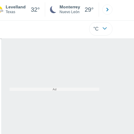
Levelland
Monterrey
Mexicali
32°
29°
Texas
Nuevo León
Baja C
°C