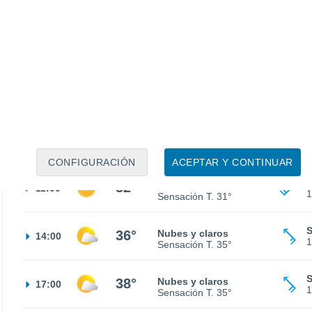
S
28°
Nubes y claros
02:00
1
Sensación T.
27°
S
25°
Cielo despejado
05:00
1
Sensación T.
26°
S
25°
Soleado
08:00
1
Sensación T.
26°
CONFIGURACIÓN
ACEPTAR Y CONTINUAR
S
32°
Soleado
11:00
1
Sensación T.
31°
S
36°
Nubes y claros
14:00
1
Sensación T.
35°
S
38°
Nubes y claros
17:00
1
Sensación T.
35°