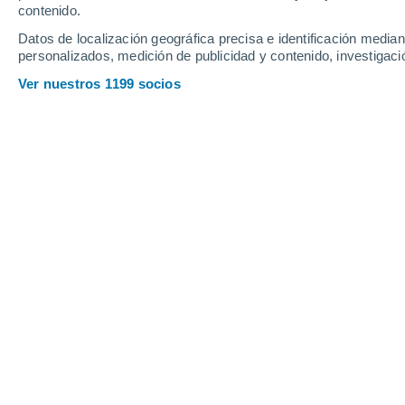
Jueves
6
Viernes
7
contenido.
Datos de localización geográfica precisa e identificación mediant
personalizados, medición de publicidad y contenido, investigació
Ver nuestros 1199 socios
La previsión del tiempo por hora en
JUEVES, 06 DE AGOSTO
Por la tarde
Lluvia débil con cielo
parcialmente nuboso
Salida del sol a las
07:05
Puesta del sol a las
20:44
Primera luz a las
06:38
Última luz a las
21:11
Fase Lunar