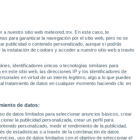
velland
VIENTO
PRECIPITACIÓN
r a nuestro sitio web meteored.mx. En este caso, te
12
15
18
21
00
03
06
09
12
15
18
21
00
as para garantizar la navegación por el sitio web, pero no se
rar publicidad o contenido personalizado, aunque sí podrás
 la instalación de cookies y acceder a nuestro sitio web a través
38°
es, identificadores únicos o tecnologías similares para
37°
36°
36°
n este sitio web, las direcciones IP y los identificadores de
35°
34°
rsonales en virtud de un interés legítimo, algo a lo que puedes
32°
 al tratamiento de datos en cualquier momento haciendo clic en
31°
31°
30°
28°
miento de datos:
25°
25°
uso de datos limitados para seleccionar anuncios básicos, crear
ccionar la publicidad personalizada, crear un perfil para
ontenido personalizado, medir el rendimiento de la publicidad,
vés de estadísticas o a través de la combinación de datos
rvicios, uso de datos limitados con el objetivo de seleccionar el