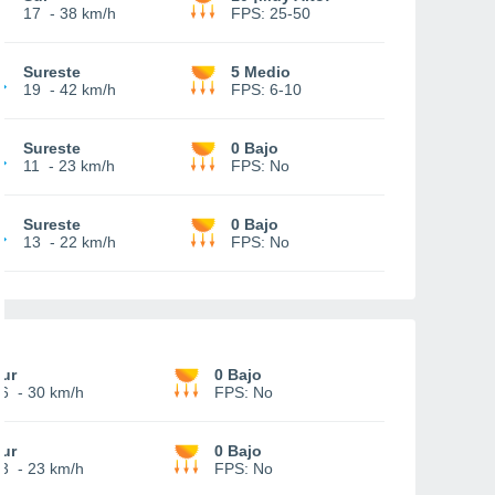
17
-
38 km/h
FPS:
25-50
Sureste
5 Medio
19
-
42 km/h
FPS:
6-10
Sureste
0 Bajo
11
-
23 km/h
FPS:
No
Sureste
0 Bajo
13
-
22 km/h
FPS:
No
ur
0 Bajo
6
-
30 km/h
FPS:
No
ur
0 Bajo
3
-
23 km/h
FPS:
No