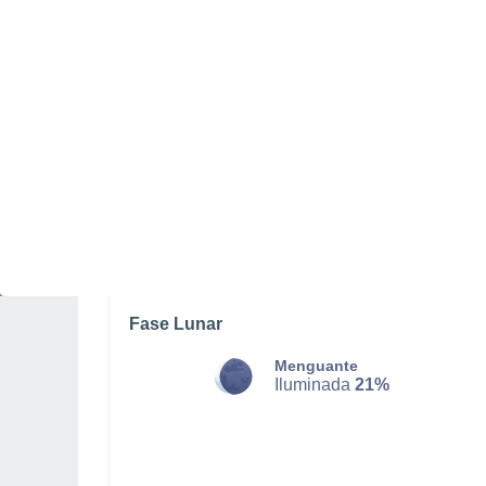
SÁBADO, 08 DE AGOSTO
La mayor parte del día
Nubes y claros
Salida del sol a las
07:06
Puesta del sol a las
20:42
Primera luz a las
06:40
Última luz a las
21:09
Fase Lunar
Menguante
Iluminada
21%