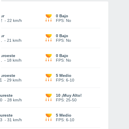
ur
0 Bajo
2
-
22 km/h
FPS:
No
ur
0 Bajo
1
-
21 km/h
FPS:
No
uroeste
0 Bajo
1
-
18 km/h
FPS:
No
uroeste
5 Medio
1
-
29 km/h
FPS:
6-10
ureste
10 ¡Muy Alto!
0
-
28 km/h
FPS:
25-50
ureste
5 Medio
3
-
31 km/h
FPS:
6-10