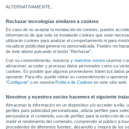
Gráfica del tiempo por hora en Le
ALTERNATIVAMENTE,
SÍMBOLO
TEMPERATURA
Rechazar tecnologías similares a cookies
En caso de no aceptar la instalación de cookies, puedes accede
00
03
06
09
12
15
18
21
00
03
06
09
informamos de que solo se instalarán cookies que sean necesari
utilizarán cookies para analizar el comportamiento ni para most
visualizar publicidad general no personalizada. Puedes rechazar
de este abono pulsando el botón "Rechazar".
Con su consentimiento, nosotros y
nuestros socios
usamos cooki
almacenar, acceder y procesar datos personales como su visita e
36°
35°
cookies. Es posible que algunos proveedores traten tus datos pe
33°
oponerte. Para ello, puede retirar su consentimiento u oponerse
30°
"Configurar"
o en nuestra
Política de Cookies
en este sitio web.
29°
27°
26°
26°
Nosotros y nuestros socios hacemos el siguiente trata
25°
25°
24°
Almacenar la información en un dispositivo y/o acceder a ella, 
perfiles para publicidad personalizada, utilizar perfiles para sele
personalizar el contenido, uso de perfiles para la selección de c
medir el rendimiento del contenido, comprender al público a tra
0.1
procedentes de diferentes fuentes, desarrollo y mejora de los se