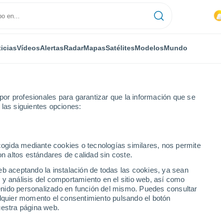
icias
Vídeos
Alertas
Radar
Mapas
Satélites
Modelos
Mundo
or profesionales para garantizar que la información que se
 las siguientes opciones:
nd
Por hora
ecogida mediante cookies o tecnologías similares, nos permite
on altos estándares de calidad sin coste.
X por hora
eb aceptando la instalación de todas las cookies, ya sean
 y análisis del comportamiento en el sitio web, así como
ntenido personalizado en función del mismo. Puedes consultar
alquier momento el consentimiento pulsando el botón
uestra página web.