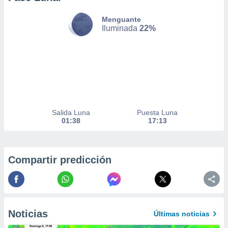
Menguante
nto,
Iluminada
22%
cios
kies,
ores únicos
as similares
nar,
rocesar
onales como
 este sitio
Salida Luna
Puesta Luna
recciones IP
01:38
17:13
ficadores de
 posible
s
 traten tus
Compartir predicción
nales en
 interés
go a lo que
nerte. Para
retirar su
Noticias
Últimas noticias
ento u