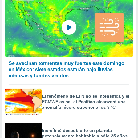
 de datos
er momento
ic en
o en
 Cookies
en
eb.
y
socios
Se avecinan tormentas muy fuertes este domingo
el
en México: siete estados estarán bajo lluvias
to de
intensas y fuertes vientos
la
 en un
El fenómeno de El Niño se intensifica y el
 y/o acceder
ECMWF avisa: el Pacífico alcanzará una
 de datos
anomalía récord superior a los 3 ºC
ara
 anuncios
ar perfiles
idad
Increíble: descubierto un planeta
potencialmente habitable a sólo 25 años
a, utilizar