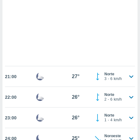
 mismo.
sultar más
 en nuestra
 Cookies
y
ualquier
ento
 botón
ación de
kies
 disponible
e nuestra
.
Norte
27°
21:00
3
-
6
km/h
IVAMENTE,
Norte
26°
22:00
2
-
6
km/h
as
 a cookies
Norte
26°
23:00
 no aceptar
1
-
4
km/h
ón de
uedes
uestro sitio
Noroeste
25°
24:00