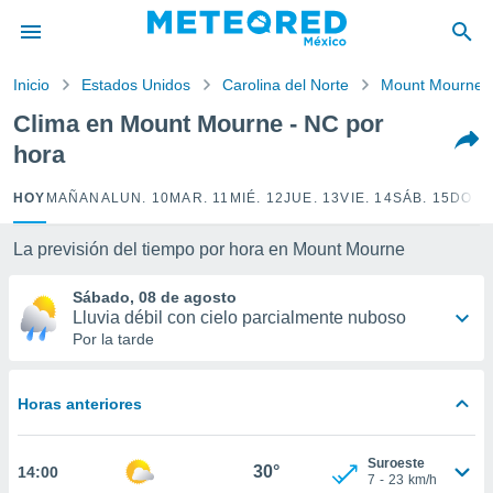
privacidad
o de
Inicio
Estados Unidos
Carolina del Norte
Mount Mourne
mx
mx) ha sido
Clima en Mount Mourne - NC por
or
hora
es para
ue la
 que se
HOY
MAÑANA
LUN. 10
MAR. 11
MIÉ. 12
JUE. 13
VIE. 14
SÁB. 15
DOM.
e calidad.
eder a este
La previsión del tiempo por hora en Mount Mourne
ediante las
opciones:
Sábado, 08 de agosto
Lluvia débil con cielo parcialmente nuboso
ookies y
Por la tarde
e forma
d digital
Horas anteriores
ada, basada
mación
ediante
Suroeste
30°
14:00
ecnologías
7
-
23
km/h