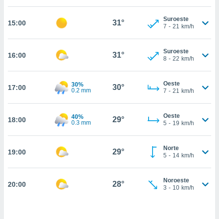
nos permite
estra
Suroeste
ara seguir
31°
15:00
7
-
21
km/h
e contenido
ACEPTAR
stándares
Y
sin coste.
Suroeste
CONTINUAR
31°
16:00
8
-
22
km/h
 botón
continuar",
CONFIGURACIÓN
der a la
Oeste
30%
30°
17:00
0.2 mm
7
-
21
km/h
ndo la
 de todas
, ya sean
Oeste
40%
29°
18:00
de nuestros
0.3 mm
5
-
19
km/h
 nos
 y análisis
Norte
29°
19:00
5
-
14
km/h
tamiento en
b, así como
un perfil
Noroeste
28°
20:00
para
3
-
10
km/h
ublicidad y
do en