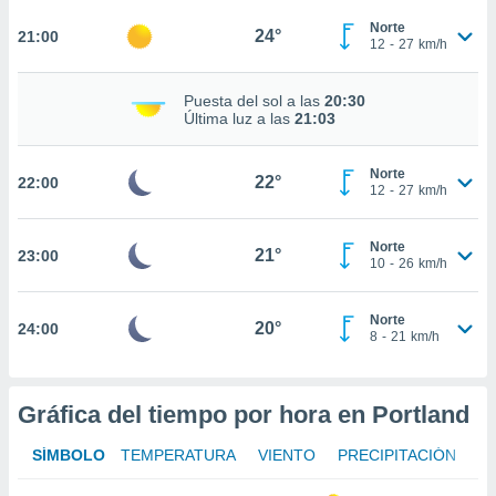
ed.mx. En
te
Norte
24°
21:00
12
-
27
km/h
 de que
talarán
e sean
Puesta del sol a las
20:30
para
Última luz a las
21:03
a
por el sitio
Norte
o se
22°
22:00
12
-
27
km/h
cookies para
nto ni para
Norte
21°
23:00
licidad o
10
-
26
km/h
ado, aunque
Norte
sualizar
20°
24:00
8
-
21
km/h
general no
ada. Puedes
 instalación
y acceder a
Gráfica del tiempo por hora en Portland
io web a
ste abono
SÍMBOLO
TEMPERATURA
VIENTO
PRECIPITACIÓN
 botón
.