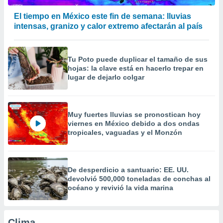
a
 la
El tiempo en México este fin de semana: lluvias
intensas, granizo y calor extremo afectarán al país
da, crear un
personalizar
o, uso de
Tu Poto puede duplicar el tamaño de sus
a la
hojas: la clave está en hacerlo trepar en
e contenido
lugar de dejarlo colgar
do, medir el
 de la
medir el
 del
Muy fuertes lluvias se pronostican hoy
 comprender
viernes en México debido a dos ondas
 través de
tropicales, vaguadas y el Monzón
s o a través
nación de
edentes de
fuentes,
De desperdicio a santuario: EE. UU.
y mejora de
devolvió 500,000 toneladas de conchas al
os, uso de
océano y revivió la vida marina
ados con el
 seleccionar
o.
Clima...