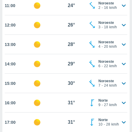
nos permite
Noroeste
24°
11:00
estra
2
-
16
km/h
ara seguir
e contenido
ACEPTAR
Noroeste
stándares
26°
12:00
Y
3
-
18
km/h
sin coste.
CONTINUAR
 botón
Noroeste
28°
13:00
continuar",
CONFIGURACIÓN
4
-
20
km/h
der a la
ndo la
 de todas
Noroeste
29°
14:00
6
-
22
km/h
, ya sean
de nuestros
 nos
Noroeste
30°
15:00
7
-
24
km/h
 y análisis
tamiento en
b, así como
Norte
31°
16:00
9
-
27
km/h
un perfil
para
ublicidad y
Norte
31°
17:00
10
-
28
km/h
do en