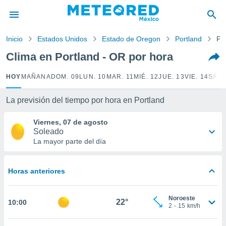
privacidad
o de
Inicio
Estados Unidos
Estado de Oregon
Portland
Po
mx
mx) ha sido
Clima en Portland - OR por hora
or
es para
HOY
MAÑANA
DOM. 09
LUN. 10
MAR. 11
MIÉ. 12
JUE. 13
VIE. 14
SÁB.
ue la
 que se
e calidad.
La previsión del tiempo por hora en Portland
eder a este
ediante las
Viernes, 07 de agosto
opciones:
Soleado
La mayor parte del día
ookies y
e forma
Horas anteriores
d digital
ada, basada
Noroeste
mación
22°
10:00
2
-
15
km/h
ediante
ecnologías