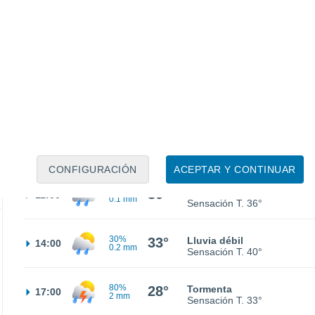
25°
Nubes y claros
02:00
Sensación T.
24°
24°
Nubes y claros
05:00
Sensación T.
23°
25°
Parcialmente nuboso
08:00
Sensación T.
26°
CONFIGURACIÓN
ACEPTAR Y CONTINUAR
30%
30°
Lluvia débil
11:00
0.1 mm
Sensación T.
36°
30%
33°
Lluvia débil
14:00
0.2 mm
Sensación T.
40°
80%
28°
Tormenta
17:00
2 mm
Sensación T.
33°