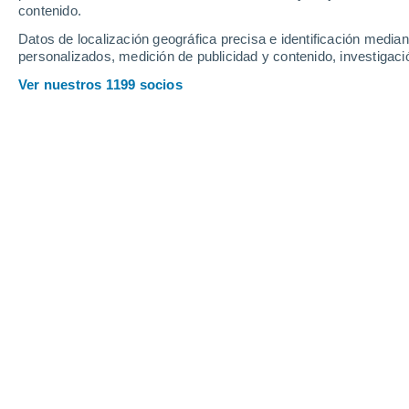
Viernes
7
Sábado
8
contenido.
Datos de localización geográfica precisa e identificación mediant
personalizados, medición de publicidad y contenido, investigació
Ver nuestros 1199 socios
La previsión del tiempo por hora en 
VIERNES, 07 DE AGOSTO
Por la mañana
Chubascos tormentosos con
cielo parcialmente nuboso
Salida del sol a las
06:50
Puesta del sol a las
20:11
Primera luz a las
06:24
Última luz a las
20:36
Fase Lunar