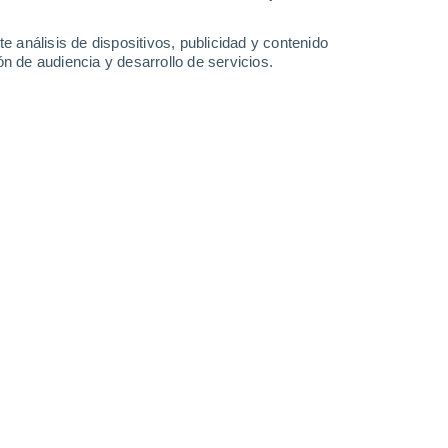
Domingo
9
e análisis de dispositivos, publicidad y contenido
n de audiencia y desarrollo de servicios.
Tall Pines Trailer Park
23°
Nubes y claros
02:00
Sensación T.
21°
24°
Nubes y claros
05:00
Sensación T.
22°
30%
23°
Lluvia débil
08:00
0.1 mm
Sensación T.
21°
60%
29°
Tormenta
11:00
6 mm
Sensación T.
33°
90%