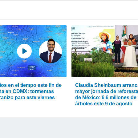
os en el tiempo este fin de
Claudia Sheinbaum arranca
a en CDMX: tormentas
mayor jornada de reforest
ranizo para este viernes
de México: 6.6 millones de
árboles este 9 de agosto