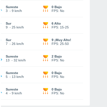
Sureste
0 Bajo
3
-
9 km/h
FPS:
No
Sur
6 Alto
9
-
25 km/h
FPS:
15-25
Sur
9 ¡Muy Alto!
7
-
26 km/h
FPS:
25-50
Sureste
2 Bajo
13
-
32 km/h
FPS:
No
Sureste
0 Bajo
5
-
13 km/h
FPS:
No
Sureste
0 Bajo
4
-
9 km/h
FPS:
No