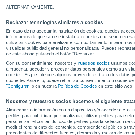
Gráfica del tiempo por hora en Tal
ALTERNATIVAMENTE,
SÍMBOLO
TEMPERATURA
Rechazar tecnologías similares a cookies
En caso de no aceptar la instalación de cookies, puedes accede
00
03
06
09
12
15
18
21
00
03
06
09
informamos de que solo se instalarán cookies que sean necesari
utilizarán cookies para analizar el comportamiento ni para most
visualizar publicidad general no personalizada. Puedes rechazar
de este abono pulsando el botón "Rechazar".
Con su consentimiento, nosotros y
nuestros socios
usamos cooki
almacenar, acceder y procesar datos personales como su visita e
cookies. Es posible que algunos proveedores traten tus datos pe
oponerte. Para ello, puede retirar su consentimiento u oponerse
29°
"Configurar"
o en nuestra
Política de Cookies
en este sitio web.
27°
27°
26°
25°
25°
24°
24°
24°
Nosotros y nuestros socios hacemos el siguiente trata
23°
23°
Almacenar la información en un dispositivo y/o acceder a ella, 
6
perfiles para publicidad personalizada, utilizar perfiles para sele
3.4
personalizar el contenido, uso de perfiles para la selección de c
2.5
medir el rendimiento del contenido, comprender al público a tra
0.5
procedentes de diferentes fuentes, desarrollo y mejora de los se
0.1