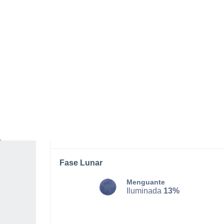
DOMINGO, 09 DE AGOSTO
Por la tarde
Chubascos tormentosos con
cielo parcialmente nuboso
Salida del sol a las
06:51
Puesta del sol a las
20:09
Primera luz a las
06:26
Última luz a las
20:34
Fase Lunar
Menguante
Iluminada
13%