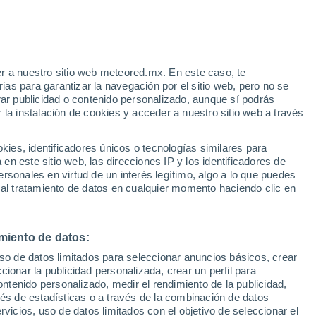
l Pines Trailer Park
VIENTO
PRECIPITACIÓN
r a nuestro sitio web meteored.mx. En este caso, te
12
15
18
21
00
03
06
09
12
15
18
21
00
as para garantizar la navegación por el sitio web, pero no se
rar publicidad o contenido personalizado, aunque sí podrás
 la instalación de cookies y acceder a nuestro sitio web a través
es, identificadores únicos o tecnologías similares para
33°
n este sitio web, las direcciones IP y los identificadores de
32°
rsonales en virtud de un interés legítimo, algo a lo que puedes
30°
30°
 al tratamiento de datos en cualquier momento haciendo clic en
28°
26°
26°
25°
25°
25°
25°
24°
24°
miento de datos:
uso de datos limitados para seleccionar anuncios básicos, crear
ccionar la publicidad personalizada, crear un perfil para
3.4
ontenido personalizado, medir el rendimiento de la publicidad,
3.1
2
vés de estadísticas o a través de la combinación de datos
rvicios, uso de datos limitados con el objetivo de seleccionar el
0.2
0.2
0.2
0.1
0.1