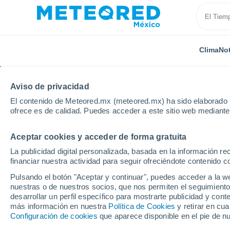
Clima
Not
Aviso de privacidad
El contenido de Meteored.mx (meteored.mx) ha sido elaborado p
ofrece es de calidad. Puedes acceder a este sitio web mediante
Aceptar cookies y acceder de forma gratuita
Inicio
Estados Unidos
Estado de Florida
Tall Pi
La publicidad digital personalizada, basada en la información r
financiar nuestra actividad para seguir ofreciéndote contenido c
Clima en Tall Pines Tra
Pulsando el botón "Aceptar y continuar", puedes acceder a la w
nuestras o de nuestros socios, que nos permiten el seguimiento
desarrollar un perfil específico para mostrarte publicidad y co
Clima 1 - 7 días
Por hora
más información en nuestra
Política de Cookies
y retirar en cu
Configuración de cookies
que aparece disponible en el pie de n