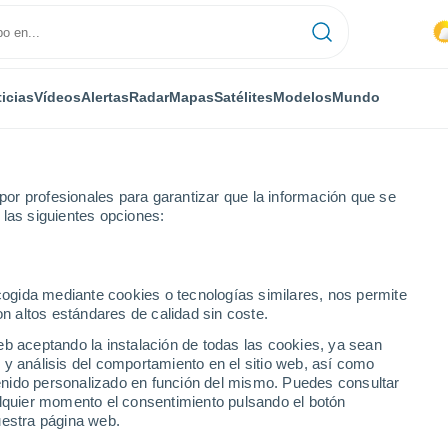
icias
Vídeos
Alertas
Radar
Mapas
Satélites
Modelos
Mundo
or profesionales para garantizar que la información que se
 las siguientes opciones:
nes Trailer Park
Por hora
ecogida mediante cookies o tecnologías similares, nos permite
on altos estándares de calidad sin coste.
iler Park - FL por hora
eb aceptando la instalación de todas las cookies, ya sean
 y análisis del comportamiento en el sitio web, así como
ntenido personalizado en función del mismo. Puedes consultar
alquier momento el consentimiento pulsando el botón
uestra página web.