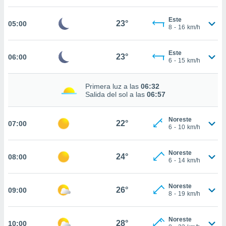
nos permite
estra
Este
ara seguir
23°
05:00
8
-
16
km/h
e contenido
ACEPTAR
stándares
Y
sin coste.
Este
CONTINUAR
23°
06:00
6
-
15
km/h
 botón
continuar",
CONFIGURACIÓN
der a la
Primera luz a las
06:32
Salida del sol a las
06:57
ndo la
 de todas
, ya sean
Noreste
22°
07:00
de nuestros
6
-
10
km/h
 nos
 y análisis
Noreste
24°
08:00
6
-
14
km/h
tamiento en
b, así como
un perfil
Noreste
26°
09:00
para
8
-
19
km/h
ublicidad y
Noreste
do en
28°
10:00