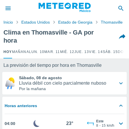
privacidad
o de
Inicio
Estados Unidos
Estado de Georgia
Thomasville
mx
mx) ha sido
Clima en Thomasville - GA por
or
hora
es para
ue la
 que se
HOY
MAÑANA
LUN. 10
MAR. 11
MIÉ. 12
JUE. 13
VIE. 14
SÁB. 15
DOM.
e calidad.
eder a este
La previsión del tiempo por hora en Thomasville
ediante las
opciones:
Sábado, 08 de agosto
Lluvia débil con cielo parcialmente nuboso
ookies y
Por la mañana
e forma
d digital
Horas anteriores
ada, basada
mación
ediante
Este
23°
04:00
ecnologías
8
-
15
km/h