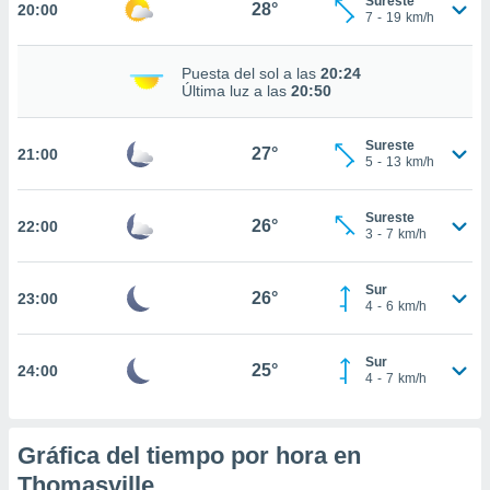
Sureste
28°
20:00
7
-
19
km/h
nto,
Puesta del sol a las
20:24
Última luz a las
20:50
cios
kies,
ores únicos
Sureste
27°
as similares
21:00
5
-
13
km/h
nar,
rocesar
onales como
Sureste
26°
22:00
3
-
7
km/h
 este sitio
recciones IP
ficadores de
Sur
26°
23:00
 posible
4
-
6
km/h
s
 traten tus
nales en
Sur
25°
24:00
4
-
7
km/h
 interés
go a lo que
nerte. Para
retirar su
Gráfica del tiempo por hora en
ento u
Thomasville