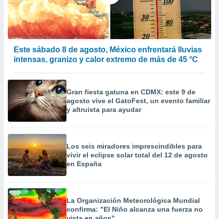
calización
precisa e
ión mediante
, publicidad
Este sábado 8 de agosto, México enfrentará lluvias
intensas, granizo y calor extremo de más de 45 °C
dos,
 publicidad
,
ón de
Gran fiesta gatuna en CDMX: este 9 de
 desarrollo
agosto vive el GatoFest, un evento familiar
s.
y altruista para ayudar
tros 1199
ios
Los seis miradores imprescindibles para
vivir el eclipse solar total del 12 de agosto
en España
La Organización Meteorológica Mundial
confirma: "El Niño alcanza una fuerza no
vista en años"