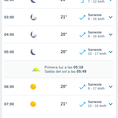
nos permite
7
-
12
km/h
estra
ara seguir
Suroeste
e contenido
21°
03:00
ACEPTAR
9
-
16
km/h
stándares
Y
sin coste.
CONTINUAR
Suroeste
20°
04:00
 botón
9
-
16
km/h
continuar",
CONFIGURACIÓN
der a la
ndo la
Suroeste
20°
05:00
10
-
17
km/h
 de todas
, ya sean
de nuestros
Primera luz a las
05:18
 nos
Salida del sol a las
05:49
 y análisis
Suroeste
tamiento en
20°
06:00
8
-
17
km/h
b, así como
un perfil
para
Suroeste
21°
07:00
ublicidad y
10
-
16
km/h
do en