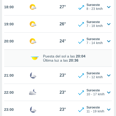
Suroeste
27°
18:00
8
-
23
km/h
nto,
cios
Suroeste
26°
19:00
7
-
18
km/h
kies,
ores únicos
as similares
Suroeste
24°
20:00
nar,
7
-
14
km/h
rocesar
onales como
 este sitio
Puesta del sol a las
20:04
Última luz a las
20:36
recciones IP
ficadores de
 posible
Suroeste
23°
21:00
s
7
-
12
km/h
 traten tus
nales en
 interés
Suroeste
23°
22:00
10
-
17
km/h
go a lo que
nerte. Para
retirar su
Suroeste
23°
23:00
ento u
11
-
19
km/h