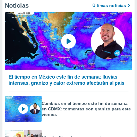
calización
Noticias
Últimas noticias
precisa e
ión mediante
, publicidad
dos,
 publicidad
,
ón de
 desarrollo
s.
El tiempo en México este fin de semana: lluvias
tros 1199
intensas, granizo y calor extremo afectarán al país
ios
Cambios en el tiempo este fin de semana
en CDMX: tormentas con granizo para este
viernes