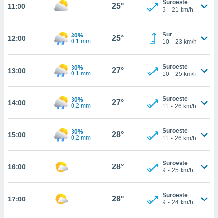
Suroeste
ed.mx. En
25°
11:00
9
-
21
km/h
te
 de que
talarán
Sur
30%
25°
12:00
e sean
0.1 mm
10
-
23
km/h
para
a
Suroeste
por el sitio
30%
27°
13:00
0.1 mm
10
-
25
km/h
o se
cookies para
Suroeste
30%
27°
14:00
nto ni para
0.2 mm
11
-
26
km/h
licidad o
Suroeste
30%
ado, aunque
28°
15:00
0.2 mm
11
-
26
km/h
sualizar
general no
ada. Puedes
Suroeste
28°
16:00
 instalación
9
-
25
km/h
y acceder a
io web a
Suroeste
ste abono
28°
17:00
9
-
24
km/h
 botón
.