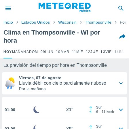
privacidad
o de
Inicio
Estados Unidos
Wisconsin
Thompsonville
Por 
mx
mx) ha sido
Clima en Thompsonville - WI por
or
hora
es para
ue la
 que se
HOY
MAÑANA
DOM. 09
LUN. 10
MAR. 11
MIÉ. 12
JUE. 13
VIE. 14
SÁB.
e calidad.
eder a este
La previsión del tiempo por hora en Thompsonville
ediante las
opciones:
Viernes, 07 de agosto
Lluvia débil con cielo parcialmente nuboso
ookies y
Por la mañana
e forma
d digital
Sur
ada, basada
21°
01:00
6
-
11
km/h
mación
ediante
ecnologías
Sur
20°
02:00