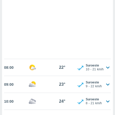
 mismo.
sultar más
 en nuestra
 Cookies
y
ualquier
ento
 botón
ación de
kies
 disponible
e nuestra
.
Suroeste
22°
08:00
10
-
21
km/h
IVAMENTE,
Suroeste
23°
09:00
as
9
-
22
km/h
 a cookies
 no aceptar
Suroeste
24°
10:00
ón de
8
-
21
km/h
uedes
uestro sitio