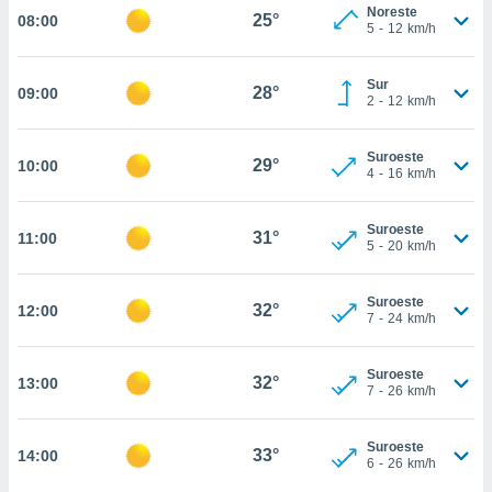
nos permite
Noreste
25°
08:00
estra
5
-
12
km/h
ara seguir
e contenido
ACEPTAR
Sur
stándares
28°
09:00
Y
2
-
12
km/h
sin coste.
CONTINUAR
 botón
Suroeste
29°
10:00
continuar",
CONFIGURACIÓN
4
-
16
km/h
der a la
ndo la
 de todas
Suroeste
31°
11:00
5
-
20
km/h
, ya sean
de nuestros
 nos
Suroeste
32°
12:00
7
-
24
km/h
 y análisis
tamiento en
b, así como
Suroeste
32°
13:00
7
-
26
km/h
un perfil
para
ublicidad y
Suroeste
33°
14:00
6
-
26
km/h
do en