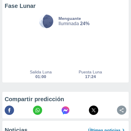
 de datos
Fase Lunar
er momento
ic en
Menguante
o en
Iluminada
24%
 Cookies
en
eb.
y
socios
el
to de
Salida Luna
Puesta Luna
01:00
17:24
la
 en un
 y/o acceder
Compartir predicción
 de datos
ara
 anuncios
ar perfiles
idad
a, utilizar
Noticias
Últimas noticias