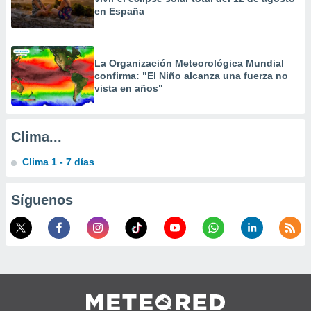
calización
en España
precisa e
ión mediante
, publicidad
La Organización Meteorológica Mundial
confirma: "El Niño alcanza una fuerza no
vista en años"
dos,
 publicidad
,
ón de
Clima...
 desarrollo
s.
Clima 1 - 7 días
tros 1199
ios
Síguenos