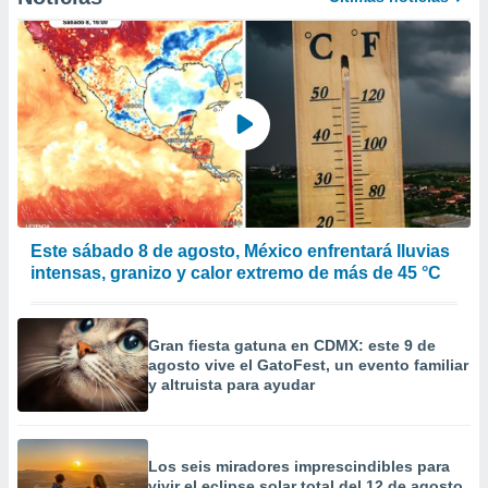
a
 la
da, crear un
personalizar
o, uso de
a la
e contenido
do, medir el
 de la
medir el
 del
Este sábado 8 de agosto, México enfrentará lluvias
 comprender
intensas, granizo y calor extremo de más de 45 °C
 través de
s o a través
nación de
edentes de
Gran fiesta gatuna en CDMX: este 9 de
agosto vive el GatoFest, un evento familiar
fuentes,
y altruista para ayudar
y mejora de
os, uso de
ados con el
 seleccionar
Los seis miradores imprescindibles para
o.
vivir el eclipse solar total del 12 de agosto