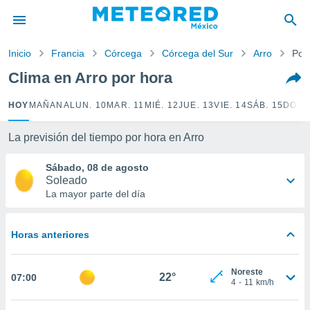
privacidad
o de
Inicio
Francia
Córcega
Córcega del Sur
Arro
Por
mx
mx) ha sido
Clima en Arro por hora
or
es para
HOY
MAÑANA
LUN. 10
MAR. 11
MIÉ. 12
JUE. 13
VIE. 14
SÁB. 15
DOM.
ue la
 que se
e calidad.
La previsión del tiempo por hora en Arro
eder a este
ediante las
Sábado, 08 de agosto
opciones:
Soleado
La mayor parte del día
ookies y
e forma
Horas anteriores
d digital
ada, basada
Noreste
mación
22°
07:00
4
-
11
km/h
ediante
ecnologías