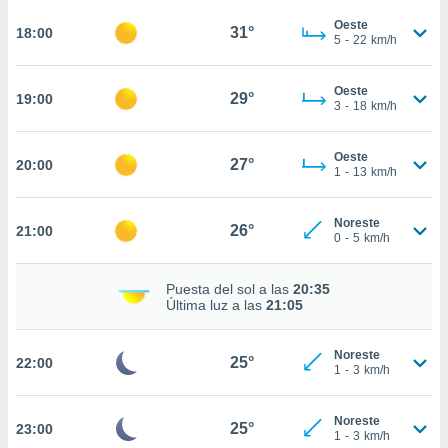
ed.mx. En
te
Oeste
31°
18:00
5
-
22
km/h
 de que
talarán
e sean
Oeste
29°
19:00
para
3
-
18
km/h
a
por el sitio
Oeste
o se
27°
20:00
1
-
13
km/h
cookies para
nto ni para
Noreste
26°
21:00
licidad o
0
-
5
km/h
ado, aunque
Puesta del sol a las
20:35
sualizar
Última luz a las
21:05
general no
ada. Puedes
 instalación
Noreste
25°
22:00
y acceder a
1
-
3
km/h
io web a
ste abono
Noreste
 botón
25°
23:00
1
-
3
km/h
.