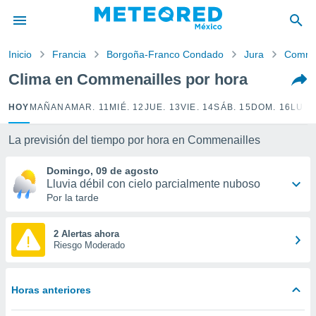
privacidad
o de
Inicio
Francia
Borgoña-Franco Condado
Jura
Commen
mx
mx) ha sido
Clima en Commenailles por hora
or
es para
HOY
MAÑANA
MAR. 11
MIÉ. 12
JUE. 13
VIE. 14
SÁB. 15
DOM. 16
LUN.
ue la
 que se
e calidad.
La previsión del tiempo por hora en Commenailles
eder a este
ediante las
Domingo, 09 de agosto
opciones:
Lluvia débil con cielo parcialmente nuboso
Por la tarde
ookies y
e forma
2 Alertas ahora
Riesgo Moderado
d digital
ada, basada
mación
Horas anteriores
ediante
ecnologías