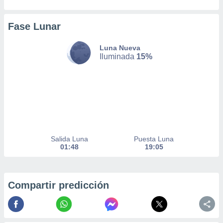
 de datos
er momento
Fase Lunar
ic en
o en
Luna Nueva
 Cookies
en
Iluminada
15%
eb.
y
socios
el
to de
Salida Luna
Puesta Luna
la
01:48
19:05
 en un
 y/o acceder
 de datos
ara
Compartir predicción
 anuncios
ar perfiles
idad
a, utilizar