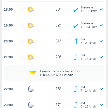
ed.mx. En
te
Suroeste
33°
18:00
 de que
17
-
35
km/h
talarán
e sean
Suroeste
para
32°
19:00
11
-
33
km/h
a
por el sitio
o se
Sur
31°
20:00
cookies para
7
-
22
km/h
nto ni para
Sur
licidad o
29°
21:00
8
-
14
km/h
ado, aunque
sualizar
Puesta del sol a las
20:58
general no
Última luz a las
21:32
ada. Puedes
 instalación
Sur
y acceder a
28°
22:00
7
-
14
km/h
io web a
ste abono
 botón
Sur
27°
23:00
5
-
12
km/h
.