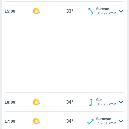
 mismo.
sultar más
Sureste
33°
15:00
 en nuestra
10
-
27
km/h
 Cookies
y
ualquier
ento
 botón
ación de
kies
 disponible
e nuestra
.
IVAMENTE,
as
Sur
 a cookies
34°
16:00
10
-
26
km/h
 no aceptar
ón de
Suroeste
uedes
34°
17:00
15
-
31
km/h
uestro sitio