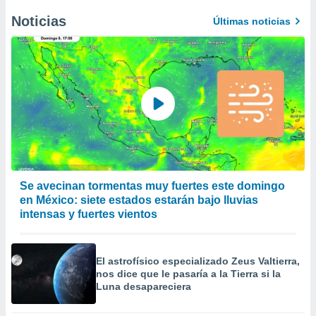
a
Noticias
Últimas noticias
 la
da, crear un
personalizar
o, uso de
a la
e contenido
do, medir el
 de la
medir el
 del
 comprender
 través de
Se avecinan tormentas muy fuertes este domingo
s o a través
en México: siete estados estarán bajo lluvias
nación de
intensas y fuertes vientos
edentes de
fuentes,
y mejora de
El astrofísico especializado Zeus Valtierra,
os, uso de
nos dice que le pasaría a la Tierra si la
ados con el
Luna desapareciera
 seleccionar
o.