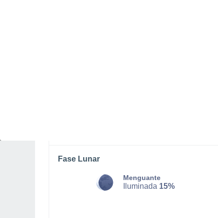
DOMINGO, 09 DE AGOSTO
De madrugada
Calima con cielo despejado
Salida del sol a las
06:34
Puesta del sol a las
21:16
Primera luz a las
05:58
Última luz a las
21:52
Fase Lunar
Menguante
Iluminada
15%