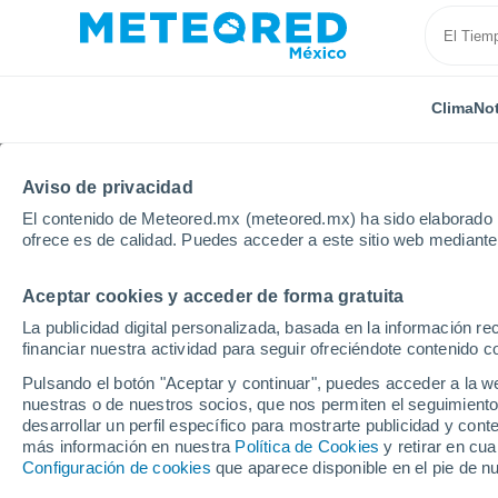
Clima
Not
Aviso de privacidad
El contenido de Meteored.mx (meteored.mx) ha sido elaborado p
ofrece es de calidad. Puedes acceder a este sitio web mediante
Aceptar cookies y acceder de forma gratuita
Inicio
Francia
Isla de Francia
Sena-San Denis
La publicidad digital personalizada, basada en la información r
financiar nuestra actividad para seguir ofreciéndote contenido c
Clima en Le Bourget (
Pulsando el botón "Aceptar y continuar", puedes acceder a la w
hora
nuestras o de nuestros socios, que nos permiten el seguimiento
desarrollar un perfil específico para mostrarte publicidad y co
más información en nuestra
Política de Cookies
y retirar en cu
Configuración de cookies
que aparece disponible en el pie de n
Clima 1 - 7 días
Por hora