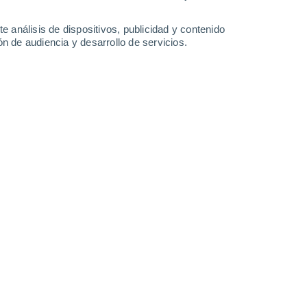
e análisis de dispositivos, publicidad y contenido
Domingo
9
n de audiencia y desarrollo de servicios.
 Le Bourget
17°
Cielo despejado
02:00
Sensación T.
17°
14°
Cielo despejado
05:00
Sensación T.
14°
15°
Soleado
08:00
Sensación T.
15°
21°
Nubes y claros
11:00
Sensación T.
21°