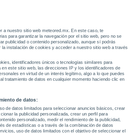
e Bourget
r a nuestro sitio web meteored.mx. En este caso, te
VIENTO
PRECIPITACIÓN
as para garantizar la navegación por el sitio web, pero no se
rar publicidad o contenido personalizado, aunque sí podrás
12
15
18
21
00
03
06
09
12
15
18
21
00
 la instalación de cookies y acceder a nuestro sitio web a través
es, identificadores únicos o tecnologías similares para
34°
n este sitio web, las direcciones IP y los identificadores de
33°
32°
rsonales en virtud de un interés legítimo, algo a lo que puedes
30°
29°
29°
 al tratamiento de datos en cualquier momento haciendo clic en
29°
28°
25°
23°
21°
miento de datos:
20°
19°
uso de datos limitados para seleccionar anuncios básicos, crear
ccionar la publicidad personalizada, crear un perfil para
ontenido personalizado, medir el rendimiento de la publicidad,
vés de estadísticas o a través de la combinación de datos
rvicios, uso de datos limitados con el objetivo de seleccionar el