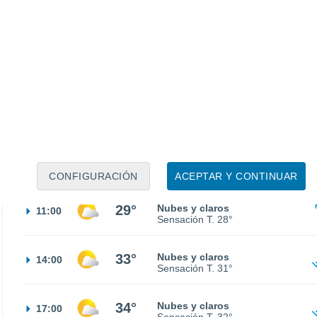
21°
Calima
02:00
Sensación T.
21°
19°
Nubes y claros
05:00
Sensación T.
19°
20°
Parcialmente nuboso
08:00
Sensación T.
20°
CONFIGURACIÓN
ACEPTAR Y CONTINUAR
29°
Nubes y claros
11:00
Sensación T.
28°
33°
Nubes y claros
14:00
Sensación T.
31°
34°
Nubes y claros
17:00