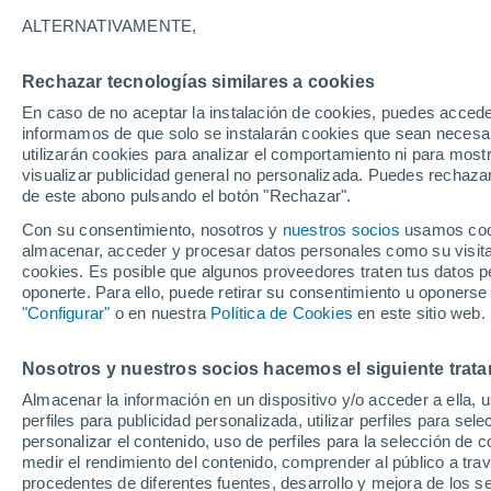
ALTERNATIVAMENTE,
Gráfica del tiempo por hora en L
Rechazar tecnologías similares a cookies
En caso de no aceptar la instalación de cookies, puedes accede
SÍMBOLO
TEMPERATURA
informamos de que solo se instalarán cookies que sean necesari
utilizarán cookies para analizar el comportamiento ni para most
00
03
06
09
12
15
18
21
00
03
06
09
visualizar publicidad general no personalizada. Puedes rechazar
de este abono pulsando el botón "Rechazar".
Con su consentimiento, nosotros y
nuestros socios
usamos cooki
almacenar, acceder y procesar datos personales como su visita e
cookies. Es posible que algunos proveedores traten tus datos pe
oponerte. Para ello, puede retirar su consentimiento u oponerse
"Configurar"
o en nuestra
Política de Cookies
en este sitio web.
26°
25°
25°
21°
21°
Nosotros y nuestros socios hacemos el siguiente trata
19°
Almacenar la información en un dispositivo y/o acceder a ella, 
16°
16°
16°
perfiles para publicidad personalizada, utilizar perfiles para sele
15°
personalizar el contenido, uso de perfiles para la selección de c
13°
medir el rendimiento del contenido, comprender al público a tra
procedentes de diferentes fuentes, desarrollo y mejora de los se