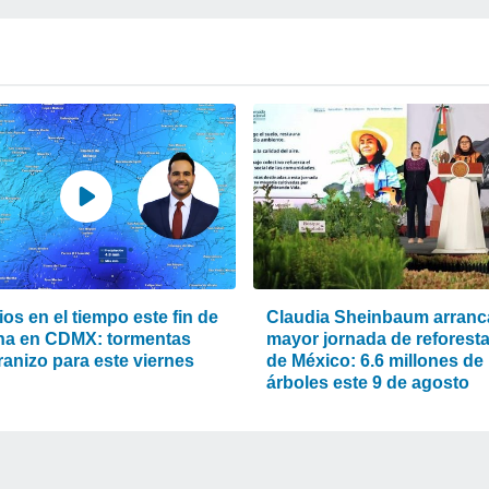
os en el tiempo este fin de
Claudia Sheinbaum arranca
a en CDMX: tormentas
mayor jornada de reforest
ranizo para este viernes
de México: 6.6 millones de
árboles este 9 de agosto