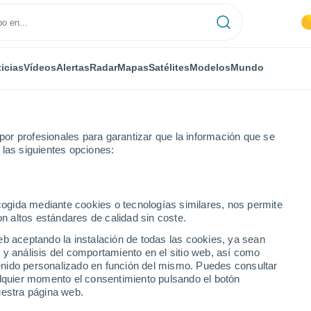
icias
Vídeos
Alertas
Radar
Mapas
Satélites
Modelos
Mundo
or profesionales para garantizar que la información que se
 las siguientes opciones:
Le Bourget
Por hora
ecogida mediante cookies o tecnologías similares, nos permite
on altos estándares de calidad sin coste.
Sena-San Denis) por
eb aceptando la instalación de todas las cookies, ya sean
 y análisis del comportamiento en el sitio web, así como
ntenido personalizado en función del mismo. Puedes consultar
alquier momento el consentimiento pulsando el botón
uestra página web.