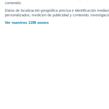
contenido.
Datos de localización geográfica precisa e identificación mediant
Viernes
7
Sábado
8
personalizados, medición de publicidad y contenido, investigació
Ver nuestros 1199 socios
La previsión del tiempo por hora en
VIERNES, 07 DE AGOSTO
La mayor parte del día
Soleado
Salida del sol a las
06:31
Puesta del sol a las
21:19
Primera luz a las
05:55
Última luz a las
21:56
Fase Lunar