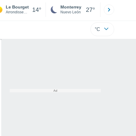
Le Bourget
Monterrey
Mexicali
14°
27°
Arrondissement of Le Raincy
Nuevo León
Baja C
°C