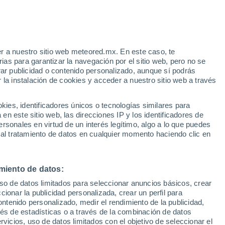
Maubeuge
VIENTO
PRECIPITACIÓN
r a nuestro sitio web meteored.mx. En este caso, te
12
15
18
21
00
03
06
09
12
15
18
21
00
as para garantizar la navegación por el sitio web, pero no se
rar publicidad o contenido personalizado, aunque sí podrás
 la instalación de cookies y acceder a nuestro sitio web a través
29°
28°
es, identificadores únicos o tecnologías similares para
27°
n este sitio web, las direcciones IP y los identificadores de
26°
25°
24°
rsonales en virtud de un interés legítimo, algo a lo que puedes
24°
 al tratamiento de datos en cualquier momento haciendo clic en
22°
21°
19°
18°
17°
miento de datos:
14°
uso de datos limitados para seleccionar anuncios básicos, crear
ccionar la publicidad personalizada, crear un perfil para
ontenido personalizado, medir el rendimiento de la publicidad,
vés de estadísticas o a través de la combinación de datos
rvicios, uso de datos limitados con el objetivo de seleccionar el