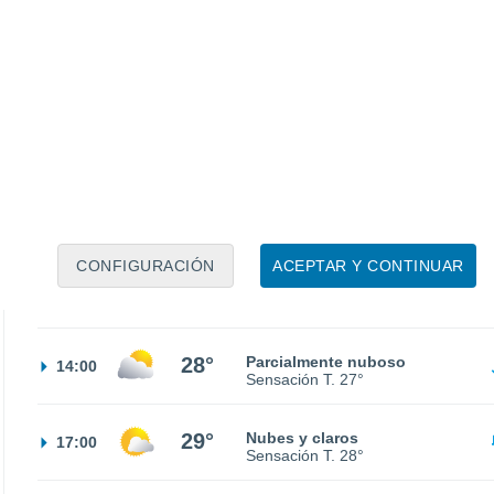
17°
Calima
02:00
Sensación T.
17°
14°
Calima
05:00
Sensación T.
14°
18°
Nubes y claros
08:00
Sensación T.
18°
CONFIGURACIÓN
ACEPTAR Y CONTINUAR
26°
Nubes y claros
11:00
Sensación T.
26°
28°
Parcialmente nuboso
14:00
Sensación T.
27°
29°
Nubes y claros
17:00
Sensación T.
28°