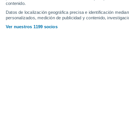
Viernes
7
Sábado
8
contenido.
Datos de localización geográfica precisa e identificación mediant
personalizados, medición de publicidad y contenido, investigació
Ver nuestros 1199 socios
La previsión del tiempo por hora e
VIERNES, 07 DE AGOSTO
La mayor parte del día
Nubes y claros
Salida del sol a las
06:21
Puesta del sol a las
21:17
Primera luz a las
05:43
Última luz a las
21:55
Fase Lunar