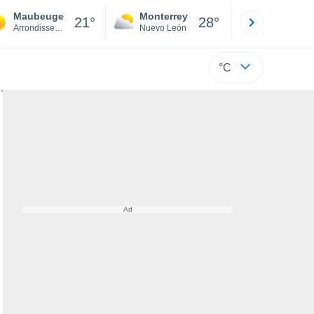
Maubeuge
Monterrey
Mexicali
21°
28°
Arrondissement of Avesnes-sur-Helpe
Nuevo León
Baja C
°C