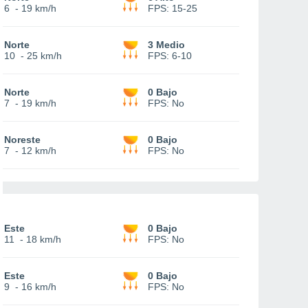
6
-
19 km/h
FPS:
15-25
Norte
3 Medio
10
-
25 km/h
FPS:
6-10
Norte
0 Bajo
7
-
19 km/h
FPS:
No
Noreste
0 Bajo
7
-
12 km/h
FPS:
No
Este
0 Bajo
11
-
18 km/h
FPS:
No
Este
0 Bajo
9
-
16 km/h
FPS:
No