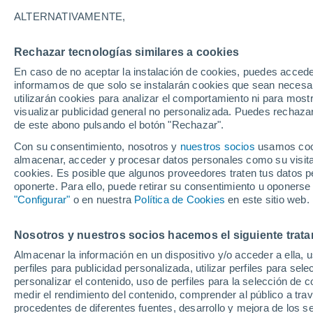
Gráfica del tiempo por hora en 
ALTERNATIVAMENTE,
SÍMBOLO
TEMPERATURA
Rechazar tecnologías similares a cookies
En caso de no aceptar la instalación de cookies, puedes accede
00
03
06
09
12
15
18
21
00
03
06
09
informamos de que solo se instalarán cookies que sean necesari
utilizarán cookies para analizar el comportamiento ni para most
visualizar publicidad general no personalizada. Puedes rechazar
de este abono pulsando el botón "Rechazar".
Con su consentimiento, nosotros y
nuestros socios
usamos cooki
almacenar, acceder y procesar datos personales como su visita e
cookies. Es posible que algunos proveedores traten tus datos pe
oponerte. Para ello, puede retirar su consentimiento u oponerse
22°
21°
"Configurar"
o en nuestra
Política de Cookies
en este sitio web.
20°
18°
16°
Nosotros y nuestros socios hacemos el siguiente trata
14°
14°
13°
13°
13°
Almacenar la información en un dispositivo y/o acceder a ella, 
11°
perfiles para publicidad personalizada, utilizar perfiles para sele
personalizar el contenido, uso de perfiles para la selección de c
medir el rendimiento del contenido, comprender al público a tra
procedentes de diferentes fuentes, desarrollo y mejora de los se