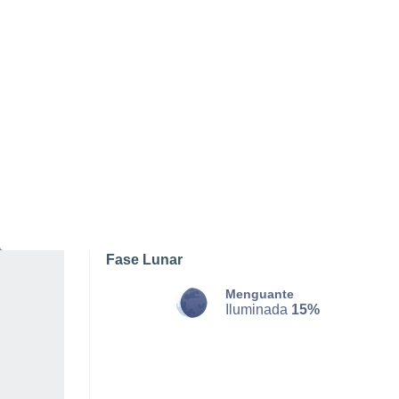
DOMINGO, 09 DE AGOSTO
De madrugada
Calima con cielo despejado
Salida del sol a las
06:24
Puesta del sol a las
21:14
Primera luz a las
05:46
Última luz a las
21:51
Fase Lunar
Menguante
Iluminada
15%