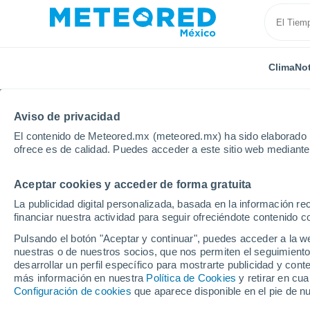
Clima
Not
Aviso de privacidad
El contenido de Meteored.mx (meteored.mx) ha sido elaborado p
ofrece es de calidad. Puedes acceder a este sitio web mediante
Aceptar cookies y acceder de forma gratuita
Inicio
Francia
Alta Francia
Norte
Maubeuge
La publicidad digital personalizada, basada en la información r
financiar nuestra actividad para seguir ofreciéndote contenido c
Clima en Maubeuge po
Pulsando el botón "Aceptar y continuar", puedes acceder a la w
nuestras o de nuestros socios, que nos permiten el seguimiento
desarrollar un perfil específico para mostrarte publicidad y co
Clima 1 - 7 días
Por hora
más información en nuestra
Política de Cookies
y retirar en cu
Configuración de cookies
que aparece disponible en el pie de n