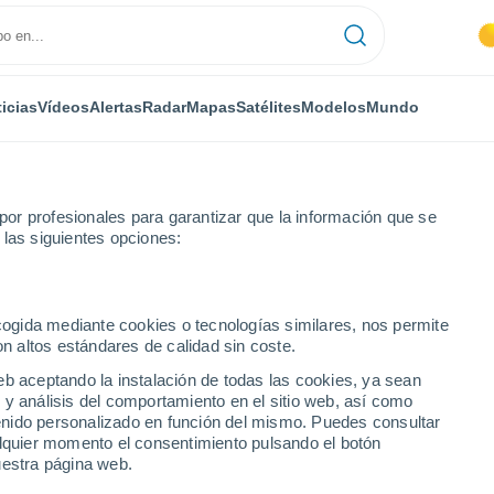
icias
Vídeos
Alertas
Radar
Mapas
Satélites
Modelos
Mundo
or profesionales para garantizar que la información que se
 las siguientes opciones:
Por hora
ecogida mediante cookies o tecnologías similares, nos permite
on altos estándares de calidad sin coste.
r hora
eb aceptando la instalación de todas las cookies, ya sean
 y análisis del comportamiento en el sitio web, así como
ntenido personalizado en función del mismo. Puedes consultar
alquier momento el consentimiento pulsando el botón
uestra página web.