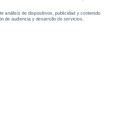
Domingo
9
e análisis de dispositivos, publicidad y contenido
n de audiencia y desarrollo de servicios.
n Maubeuge
13°
Cielo despejado
02:00
Sensación T.
13°
11°
Cielo despejado
05:00
Sensación T.
11°
13°
Nubes y claros
08:00
Sensación T.
13°
18°
Nubes y claros
11:00
Sensación T.
18°